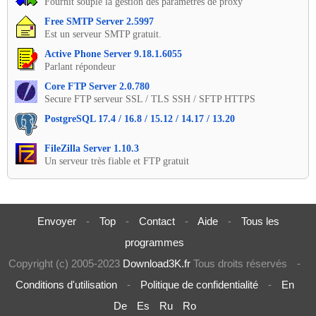
Fournit souple la gestion des paramètres de proxy
Free SMTP Server 2.5997
Est un serveur SMTP gratuit.
Active Phone Server 9.18.1.6055
Parlant répondeur
Core FTP Server 2.0.780
Secure FTP serveur SSL / TLS SSH / SFTP HTTPS
PostgreSQL 17.4 / 16.8 / 15.12 / 14.17 / 13.20
FileZilla Server 1.10.3
Un serveur très fiable et FTP gratuit
Envoyer
-
Top
-
Contact
-
Aide
-
Tous les
programmes
Copyright (c) 2005-2023
Download3K.fr
Tous droits réservés
-
Conditions d'utilisation
-
Politique de confidentialité
-
En
De
Es
Ru
Ro