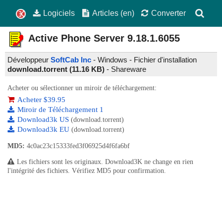
Logiciels
Articles (en)
Converter
Active Phone Server
9.18.1.6055
Développeur
SoftCab Inc
- Windows - Fichier d'installation
download.torrent (11.16 KB)
-
Shareware
Acheter ou sélectionner un miroir de téléchargement:
Acheter $39.95
Miroir de Téléchargement 1
Download3k US
(download.torrent)
Download3k EU
(download.torrent)
MD5:
4c0ac23c15333fed3f06925d4f6fa6bf
Les fichiers sont les originaux. Download3K ne change en rien
l'intégrité des fichiers. Vérifiez MD5 pour confirmation.