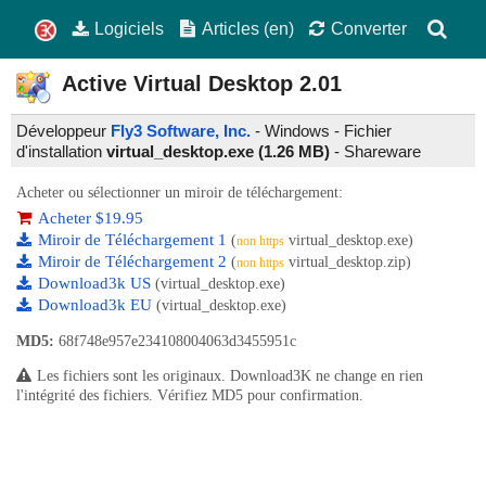
Logiciels
Articles (en)
Converter
Active Virtual Desktop
2.01
Développeur
Fly3 Software, Inc.
- Windows - Fichier
d'installation
virtual_desktop.exe (1.26 MB)
-
Shareware
Acheter ou sélectionner un miroir de téléchargement:
Acheter $19.95
Miroir de Téléchargement 1
(
virtual_desktop.exe)
non https
Miroir de Téléchargement 2
(
virtual_desktop.zip)
non https
Download3k US
(virtual_desktop.exe)
Download3k EU
(virtual_desktop.exe)
MD5:
68f748e957e234108004063d3455951c
Les fichiers sont les originaux. Download3K ne change en rien
l'intégrité des fichiers. Vérifiez MD5 pour confirmation.