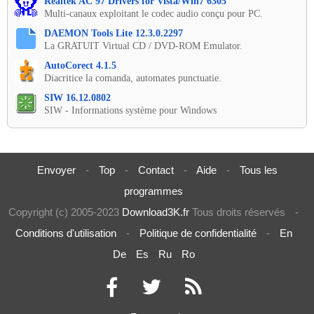
Realtek AC'97 Drivers for Vista/Win7 6305
Multi-canaux exploitant le codec audio conçu pour PC.
DAEMON Tools Lite 12.3.0.2297
La GRATUIT Virtual CD / DVD-ROM Emulator.
AutoCorect 4.1.5
Diacritice la comanda, automates punctuatie.
SIW 16.12.0802
SIW - Informations système pour Windows
Envoyer
-
Top
-
Contact
-
Aide
-
Tous les
programmes
Copyright (c) 2005-2023
Download3K.fr
Tous droits réservés
-
Conditions d'utilisation
-
Politique de confidentialité
-
En
De
Es
Ru
Ro