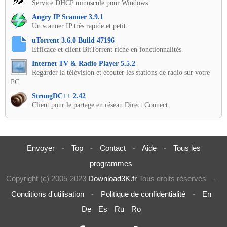
Service DHCP minuscule pour Windows.
Angry IP Scanner 3.9.1
Un scanner IP très rapide et petit.
uTorrent 3.6.0 Build 47196
Efficace et client BitTorrent riche en fonctionnalités.
Internet TV & Radio Player 5.5.2
Regarder la télévision et écouter les stations de radio sur votre
PC
StrongDC++ 2.42
Client pour le partage en réseau Direct Connect.
Envoyer
-
Top
-
Contact
-
Aide
-
Tous les
programmes
Copyright (c) 2005-2023
Download3K.fr
Tous droits réservés
-
Conditions d'utilisation
-
Politique de confidentialité
-
En
De
Es
Ru
Ro