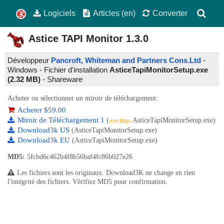
Logiciels
Articles (en)
Converter
Astice TAPI Monitor
1.3.0
Développeur
Pancroft, Whiteman and Partners Cons.Ltd
-
Windows - Fichier d'installation
AsticeTapiMonitorSetup.exe
(2.32 MB)
-
Shareware
Acheter ou sélectionner un miroir de téléchargement:
Acheter $59.00
Miroir de Téléchargement 1
(
AsticeTapiMonitorSetup.exe)
non https
Download3k US
(AsticeTapiMonitorSetup.exe)
Download3k EU
(AsticeTapiMonitorSetup.exe)
MD5:
5fcbd6c462b4f8b56baf4fc86b027e26
Les fichiers sont les originaux. Download3K ne change en rien
l'intégrité des fichiers. Vérifiez MD5 pour confirmation.