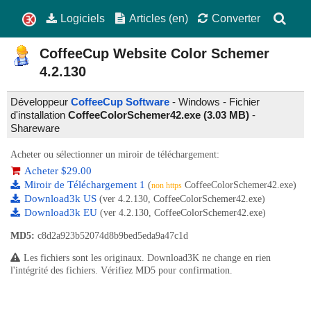
Logiciels
Articles (en)
Converter
CoffeeCup Website Color Schemer
4.2.130
Développeur
CoffeeCup Software
- Windows - Fichier
d'installation
CoffeeColorSchemer42.exe (3.03 MB)
-
Shareware
Acheter ou sélectionner un miroir de téléchargement:
Acheter $29.00
Miroir de Téléchargement 1
(
CoffeeColorSchemer42.exe)
non https
Download3k US
(ver 4.2.130, CoffeeColorSchemer42.exe)
Download3k EU
(ver 4.2.130, CoffeeColorSchemer42.exe)
MD5:
c8d2a923b52074d8b9bed5eda9a47c1d
Les fichiers sont les originaux. Download3K ne change en rien
l'intégrité des fichiers. Vérifiez MD5 pour confirmation.