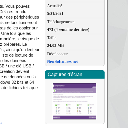
Actualisé
nts. Vous pouvez
 Cela est rendu
5/21/2021
 sur des périphériques
Téléchargements
ils ne fonctionneront
pas de les copier sur
473 (4 semaine dernière)
 Une fois que les
Taille
 manière, le risque de
ez préparés. Le
24.03 MB
s, ainsi qu'un lecteur
Développeur
liste de lecture de
dre des données
NewSoftwares.net
SB / une clé USB /
création devient
Captures d'écran
te de données ou la
ndows 32 bits et 64
 de fichiers tels que
m