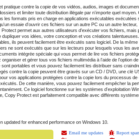
e et pratique contre la copie de vos vidéos, audios, images et docume
ssiers et limiter toute distribution illégale par n'importe quel moyen.
 tous les formats pris en charge en applications exécutables exécutées
un essaie d'ouvrir ces fichiers sur un autre PC ou un autre lecteur, 
Protect permet aux autres utilisateurs d’exécuter vos fichiers, mais 
 dupliquer vos idées, votre conception et vos créations talentueuses.
ables, ils peuvent facilement être exécutés sans logiciel. De la même
ers ne sont exécutés que sur les lecteurs pour lesquels vous les av
cuments intégrée spéciale qui vous permet de lire vos fichiers protégé
rganiser et gérer tous vos fichiers multimédia à l'aide de l'option de 
e sont portables et vous pouvez facilement les distribuer sans crain
tégés contre la copie peuvent être gravés sur un CD / DVD, une clé U
pour vos applications protégées contre la copie lors du processus de 
e exécutés. De cette manière, vous pouvez facilement empêcher la per
ntanément. Ce logiciel fonctionne sur les systèmes d'exploitation Wi
tre, Copy Protect est parfaitement compatible avec différents systèmes
en updated for enhanced performance on Windows 10.
Email me updates
Report spa