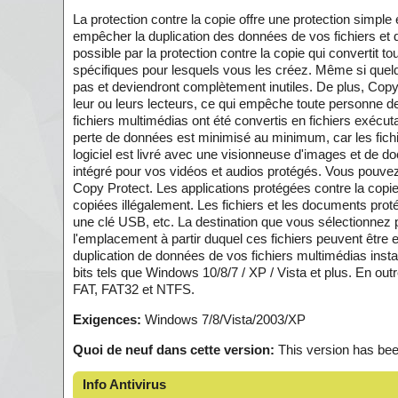
La protection contre la copie offre une protection simpl
empêcher la duplication des données de vos fichiers et do
possible par la protection contre la copie qui convertit
spécifiques pour lesquels vous les créez. Même si quelqu'
pas et deviendront complètement inutiles. De plus, Copy 
leur ou leurs lecteurs, ce qui empêche toute personne de
fichiers multimédias ont été convertis en fichiers exécut
perte de données est minimisé au minimum, car les fichi
logiciel est livré avec une visionneuse d'images et de do
intégré pour vos vidéos et audios protégés. Vous pouvez o
Copy Protect. Les applications protégées contre la copi
copiées illégalement. Les fichiers et les documents pro
une clé USB, etc. La destination que vous sélectionnez 
l'emplacement à partir duquel ces fichiers peuvent êtr
duplication de données de vos fichiers multimédias insta
bits tels que Windows 10/8/7 / XP / Vista et plus. En ou
FAT, FAT32 et NTFS.
Exigences:
Windows 7/8/Vista/2003/XP
Quoi de neuf dans cette version:
This version has be
Info Antivirus