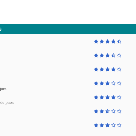
é
ques.
de passe