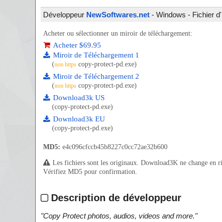
Développeur
NewSoftwares.net
- Windows - Fichier d'
Acheter ou sélectionner un miroir de téléchargement:
Acheter $69.95
Miroir de Téléchargement 1
(
copy-protect-pd.exe)
non https
Miroir de Téléchargement 2
(
copy-protect-pd.exe)
non https
Download3k US
(copy-protect-pd.exe)
Download3k EU
(copy-protect-pd.exe)
MD5:
e4c096cfccb45b8227c0cc72ae32b600
Les fichiers sont les originaux. Download3K ne change en rien
Vérifiez MD5 pour confirmation.
Description de développeur
"
Copy Protect photos, audios, videos and more.
"