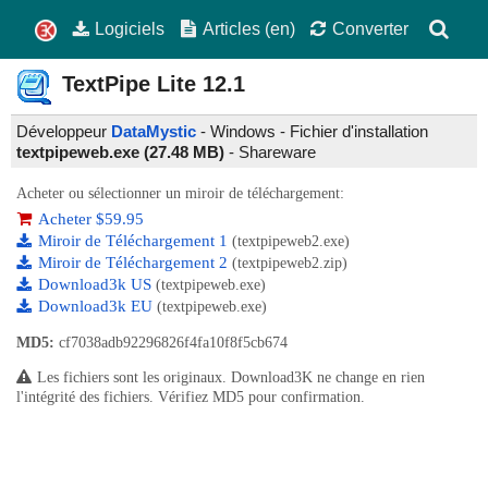
Logiciels
Articles (en)
Converter
TextPipe Lite
12.1
Développeur
DataMystic
- Windows - Fichier d'installation
textpipeweb.exe (27.48 MB)
-
Shareware
Acheter ou sélectionner un miroir de téléchargement:
Acheter $59.95
Miroir de Téléchargement 1
(textpipeweb2.exe)
Miroir de Téléchargement 2
(textpipeweb2.zip)
Download3k US
(textpipeweb.exe)
Download3k EU
(textpipeweb.exe)
MD5:
cf7038adb92296826f4fa10f8f5cb674
Les fichiers sont les originaux. Download3K ne change en rien
l'intégrité des fichiers. Vérifiez MD5 pour confirmation.