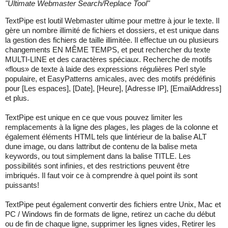
"
Ultimate Webmaster Search/Replace Tool
"
TextPipe est loutil Webmaster ultime pour mettre à jour le texte. Il
gère un nombre illimité de fichiers et dossiers, et est unique dans
la gestion des fichiers de taille illimitée. Il effectue un ou plusieurs
changements EN MÊME TEMPS, et peut rechercher du texte
MULTI-LINE et des caractères spéciaux. Recherche de motifs
«flous» de texte à laide des expressions régulières Perl style
populaire, et EasyPatterns amicales, avec des motifs prédéfinis
pour [Les espaces], [Date], [Heure], [Adresse IP], [EmailAddress]
et plus.
TextPipe est unique en ce que vous pouvez limiter les
remplacements à la ligne des plages, les plages de la colonne et
également éléments HTML tels que lintérieur de la balise ALT
dune image, ou dans lattribut de contenu de la balise meta
keywords, ou tout simplement dans la balise TITLE. Les
possibilités sont infinies, et des restrictions peuvent être
imbriqués. Il faut voir ce à comprendre à quel point ils sont
puissants!
TextPipe peut également convertir des fichiers entre Unix, Mac et
PC / Windows fin de formats de ligne, retirez un cache du début
ou de fin de chaque ligne, supprimer les lignes vides, Retirer les