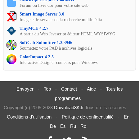
Forum ou livre dor pour votre site web.
Smart Image Server 3.0
Image et le serveur de la recherche multimédia
TinyMCE 4.2.7
A partir du Web Javascript éditeur HTML WYSIWYG.
SoftCab Submitter 1.2.3946
Soumettez votre PAD à acrhives logiciels
ColorImpact 4.2.5
Interactive Designer couleurs pour Windows
Envoyer
-
Top
-
Contact
-
Aide
-
Tous les
programmes
Copyright (c) 2005-2023
Download3K.fr
Tous droits réservés
-
Conditions d'utilisation
-
Politique de confidentialité
-
En
De
Es
Ru
Ro