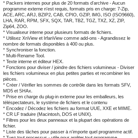
* Packers internes pour plus de 20 formats d'archive - Aucun
programme externe n'est requis, formats pris en charge: 7-Zip,
ACE, ARC, ARJ, BZIP2, CAB, CPIO, GZIP, IMG, ISO (ISO9660),
LHA, RAR, RPM, SFX, SQX, TAR, TBZ, TGZ, TXZ, XZ, ZIP,
Zip64, ZOO.
* Visualiseur interne pour plusieurs formats de fichiers.
* Utilisez XnView et IrfanView comme add-ons - Agrandissez le
nombre de formats disponibles à 400 ou plus.
* Synchroniser la fonction.
* Multi-Rename Tool.
* Texte interne et éditeur HEX.
* Fonctions pour diviser / joindre des fichiers volumineux - Diviser
les fichiers volumineux en plus petites parties et recombiner les
pièces.
* Créer / Vérifier les sommes de contrôle dans les formats SFV,
MD5 et SHAx.
* Prise en charge du plug-in externe pour les emballeurs, les
téléspectateurs, le système de fichiers et le contenu
* Encodez / Décodez les fichiers au format UUE, XXE et MIME.
* CR LF traduire (Macintosh, DOS et UNIX).
* Filtres pour les deux panneaux et la plupart des opérations de
fichier.
* Liste des tâches pour passer à n'importe quel programme actif.
* Tuez tout processus - utile pour arrêter tout programme