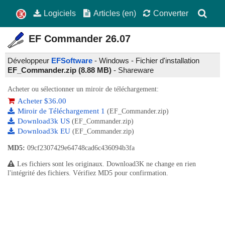
Logiciels
Articles (en)
Converter
EF Commander
26.07
Développeur
EFSoftware
- Windows - Fichier d'installation
EF_Commander.zip (8.88 MB)
-
Shareware
Acheter ou sélectionner un miroir de téléchargement:
Acheter $36.00
Miroir de Téléchargement 1
(EF_Commander.zip)
Download3k US
(EF_Commander.zip)
Download3k EU
(EF_Commander.zip)
MD5:
09cf2307429e64748cad6c436094b3fa
Les fichiers sont les originaux. Download3K ne change en rien
l'intégrité des fichiers. Vérifiez MD5 pour confirmation.