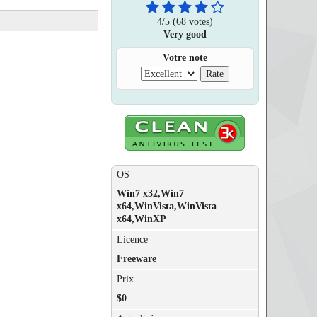
4
/
5
(68 votes)
Very good
Votre note
OS
Win7 x32,Win7
x64,WinVista,WinVista
x64,WinXP
Licence
Freeware
Prix
$0