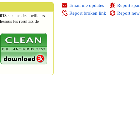
Email me updates
Report spa
Report broken link
Report new
2013
sur uns des meilleurs
essous les résultats de