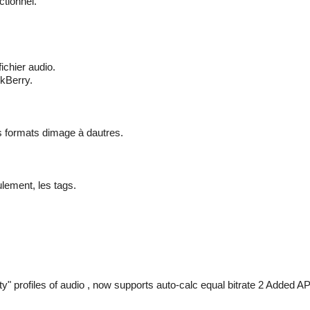
tionnel.
ichier audio.
ckBerry.
es formats dimage à dautres.
lement, les tags.
ty" profiles of audio , now supports auto-calc equal bitrate 2 Added A