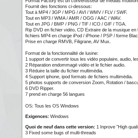
Format Factory est un convertisseur de médias multifonc
Fournit des fonctions ci-dessous:
Tout à MP4 / 3GP / MPG / AVI / WMV / FLV / SWF.
Tout en MP3 / WMA / AMR / OGG / AAC / WAV.
Tout en JPG / BMP / PNG / TIF / ICO / GIF / TGA.
Rip DVD en fichier vidéo, CD Extraire de la musique en f
fichiers MP4 en charge iPod / iPhone / PSP / forme Bla
Prise en charge RMVB, Filigrane, AV Mux.
Format de la fonctionnalité de lusine:
1 support de convertir tous les vidéo populaire, audio, l
2 Réparation endommagé vidéo et le fichier audio.
3 Réduire la taille du fichier multimédia.
4 Support iphone, ipod formats de fichiers multimédia.
5 photos supports de conversion Zoom, Rotation / bascu
6 DVD Ripper.
7 prend en charge 56 langues
OS: Tous les OS Windows
Exigences:
Windows
Quoi de neuf dans cette version:
1 Inprove "High quali
3 Fixed some bugs of multi-threads