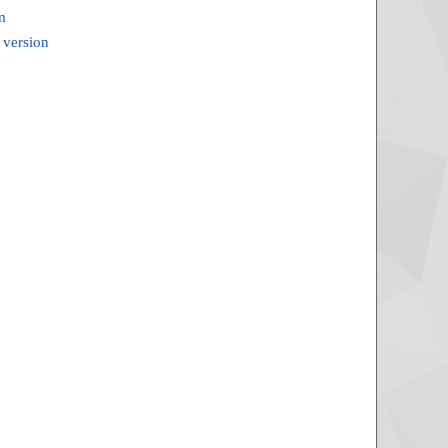
m
 version