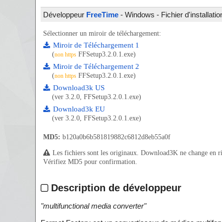
Développeur
FreeTime
- Windows - Fichier d'installati
Sélectionner un miroir de téléchargement:
Miroir de Téléchargement 1
(
FFSetup3.2.0.1.exe)
non https
Miroir de Téléchargement 2
(
FFSetup3.2.0.1.exe)
non https
Download3k US
(ver 3.2.0, FFSetup3.2.0.1.exe)
Download3k EU
(ver 3.2.0, FFSetup3.2.0.1.exe)
MD5:
b120a0b6b581819882c6812d8eb55a0f
Les fichiers sont les originaux. Download3K ne change en rien
Vérifiez MD5 pour confirmation.
Description de développeur
"
multifunctional media converter
"