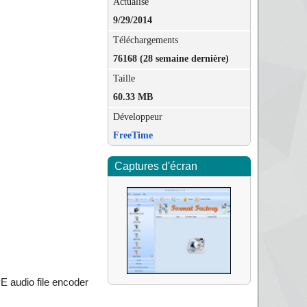
Actualisé
9/29/2014
Téléchargements
76168 (28 semaine dernière)
Taille
60.33 MB
Développeur
FreeTime
Captures d'écran
PE audio file encoder