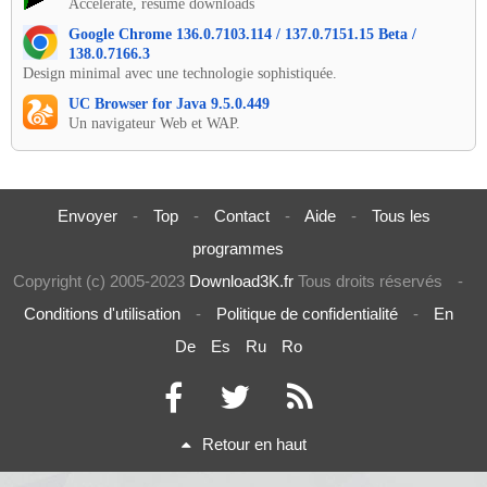
Accelerate, resume downloads
Google Chrome 136.0.7103.114 / 137.0.7151.15 Beta /
138.0.7166.3
Design minimal avec une technologie sophistiquée.
UC Browser for Java 9.5.0.449
Un navigateur Web et WAP.
Envoyer
-
Top
-
Contact
-
Aide
-
Tous les
programmes
Copyright (c) 2005-2023
Download3K.fr
Tous droits réservés
-
Conditions d'utilisation
-
Politique de confidentialité
-
En
De
Es
Ru
Ro
Retour en haut