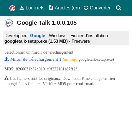
Logiciels
Articles (en)
Converter
Google Talk
1.0.0.105
Développeur
Google
- Windows - Fichier d'installation
googletalk-setup.exe (1.53 MB)
-
Freeware
Sélectionner un miroir de téléchargement:
Miroir de Téléchargement 1
(
googletalk-setup.exe)
non https
MD5:
8260031b32d9101c9f222161a87ff2f1
Les fichiers sont les originaux. Download3K ne change en rien
l'intégrité des fichiers. Vérifiez MD5 pour confirmation.