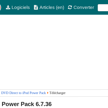
Logiciels
Articles (en)
Converter
t DVD Direct to iPod Power Pack
Télécharger
d Power Pack
6.7.36