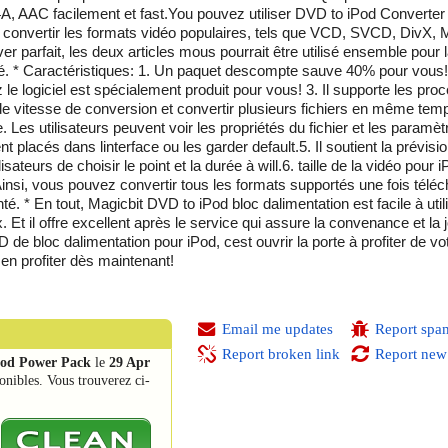
, AAC facilement et fast.You pouvez utiliser DVD to iPod Converter
à convertir les formats vidéo populaires, tels que VCD, SVCD, DivX
 parfait, les deux articles mous pourrait être utilisé ensemble pour 
. * Caractéristiques: 1. Un paquet descompte sauve 40% pour vous! 
e logiciel est spécialement produit pour vous! 3. Il supporte les proc
de vitesse de conversion et convertir plusieurs fichiers en même tem
. Les utilisateurs peuvent voir les propriétés du fichier et les paramè
 placés dans linterface ou les garder default.5. Il soutient la prévisio
sateurs de choisir le point et la durée à will.6. taille de la vidéo pour 
insi, vous pouvez convertir tous les formats supportés une fois téléc
té. * En tout, Magicbit DVD to iPod bloc dalimentation est facile à util
. Et il offre excellent après le service qui assure la convenance et la 
VD de bloc dalimentation pour iPod, cest ouvrir la porte à profiter de vot
t en profiter dès maintenant!
Email me updates
Report spa
Report broken link
Report new
Pod Power Pack
le
29 Apr
onibles. Vous trouverez ci-