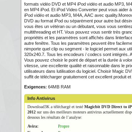
formats vidéo DVD et MP4 iPod vidéo et audio MP3, M4A
en MP4 iPod. Et iPod Video Converter peut vous aider 
iPod vidéo et audio MP3, M4A, AAC avec quality.Moreover
DVD au format iPod ou séparément pour autre but désiré
vous êtes un vétéran ou un débutant, vous vous sentirez l
multithreading et HT. Vous pouvez vous sentir très gran
propriétés et les paramètres sont affichés dans linterface
autre fenêtre. Tous les paramètres peuvent être facilement
nimporte quel clip ou segment - le logiciel permet aux utili
320x240.7. Tous les encodeurs / codecs sont intégrés. A
Vous pouvez choisir le point de départ et la durée à volon
vitesse, une excellente qualité et raisonnable dans le prix
utilisateurs dans lutilisation du logiciel. Choisir Magic D
suffit de télécharger gratuitement cet excellent produit e
Exigences:
64MB RAM
Info Antivirus
Download3K a téléchargé et testé
Magicbit DVD Direct to i
2012
sur uns des meilleurs moteurs antivirus actuellement disp
dessous les résultats de l’analyse:
Avira:
Propre