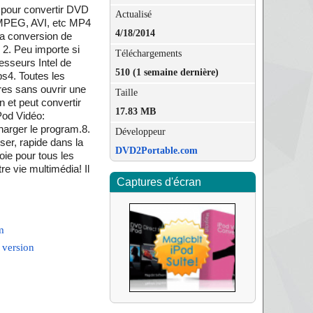
 pour convertir DVD
Actualisé
, MPEG, AVI, etc MP4
4/18/2014
la conversion de
2. Peu importe si
Téléchargements
esseurs Intel de
510 (1 semaine dernière)
ps4. Toutes les
tres sans ouvrir une
Taille
n et peut convertir
17.83 MB
iPod Vidéo:
harger le program.8.
Développeur
iser, rapide dans la
DVD2Portable.com
joie pour tous les
re vie multimédia! Il
Captures d'écran
m
 version