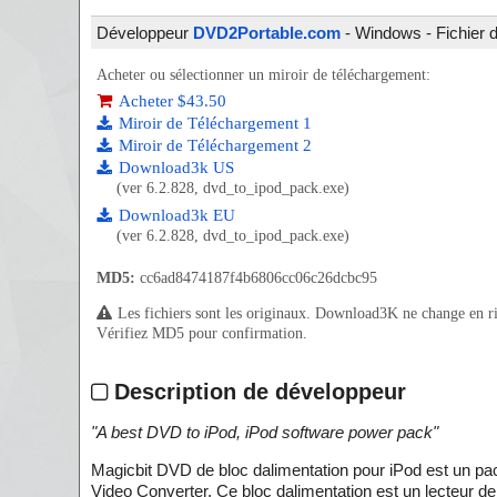
Développeur
DVD2Portable.com
- Windows - Fichier d'
Acheter ou sélectionner un miroir de téléchargement:
Acheter $43.50
Miroir de Téléchargement 1
Miroir de Téléchargement 2
Download3k US
(ver 6.2.828, dvd_to_ipod_pack.exe)
Download3k EU
(ver 6.2.828, dvd_to_ipod_pack.exe)
MD5:
cc6ad8474187f4b6806cc06c26dcbc95
Les fichiers sont les originaux. Download3K ne change en rien
Vérifiez MD5 pour confirmation.
Description de développeur
"
A best DVD to iPod, iPod software power pack
"
Magicbit DVD de bloc dalimentation pour iPod est un p
Video Converter. Ce bloc dalimentation est un lecteur d