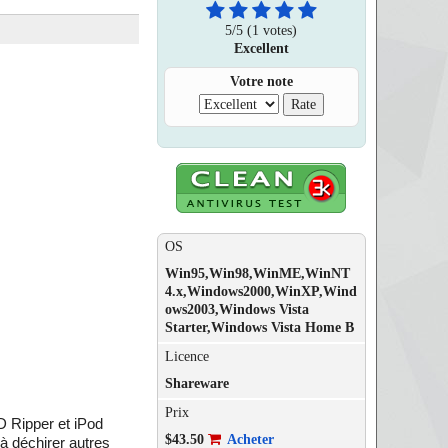
5
/
5
(1 votes)
Excellent
Votre note
OS
Win95,Win98,WinME,WinNT
4.x,Windows2000,WinXP,Wind
ows2003,Windows Vista
Starter,Windows Vista Home B
Licence
Shareware
Prix
 Ripper et iPod
$43.50
Acheter
à déchirer autres