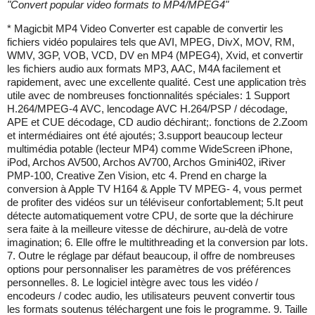
"
Convert popular video formats to MP4/MPEG4
"
* Magicbit MP4 Video Converter est capable de convertir les
fichiers vidéo populaires tels que AVI, MPEG, DivX, MOV, RM,
WMV, 3GP, VOB, VCD, DV en MP4 (MPEG4), Xvid, et convertir
les fichiers audio aux formats MP3, AAC, M4A facilement et
rapidement, avec une excellente qualité. Cest une application très
utile avec de nombreuses fonctionnalités spéciales: 1 Support
H.264/MPEG-4 AVC, lencodage AVC H.264/PSP / décodage,
APE et CUE décodage, CD audio déchirant;. fonctions de 2.Zoom
et intermédiaires ont été ajoutés; 3.support beaucoup lecteur
multimédia potable (lecteur MP4) comme WideScreen iPhone,
iPod, Archos AV500, Archos AV700, Archos Gmini402, iRiver
PMP-100, Creative Zen Vision, etc 4. Prend en charge la
conversion à Apple TV H164 & Apple TV MPEG- 4, vous permet
de profiter des vidéos sur un téléviseur confortablement; 5.It peut
détecte automatiquement votre CPU, de sorte que la déchirure
sera faite à la meilleure vitesse de déchirure, au-delà de votre
imagination; 6. Elle offre le multithreading et la conversion par lots.
7. Outre le réglage par défaut beaucoup, il offre de nombreuses
options pour personnaliser les paramètres de vos préférences
personnelles. 8. Le logiciel intègre avec tous les vidéo /
encodeurs / codec audio, les utilisateurs peuvent convertir tous
les formats soutenus téléchargent une fois le programme. 9. Taille