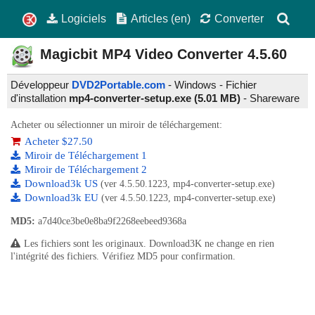
Logiciels
Articles (en)
Converter
Magicbit MP4 Video Converter
4.5.60
Développeur
DVD2Portable.com
- Windows - Fichier
d'installation
mp4-converter-setup.exe (5.01 MB)
-
Shareware
Acheter ou sélectionner un miroir de téléchargement:
Acheter $27.50
Miroir de Téléchargement 1
Miroir de Téléchargement 2
Download3k US
(ver 4.5.50.1223, mp4-converter-setup.exe)
Download3k EU
(ver 4.5.50.1223, mp4-converter-setup.exe)
MD5:
a7d40ce3be0e8ba9f2268eebeed9368a
Les fichiers sont les originaux. Download3K ne change en rien
l'intégrité des fichiers. Vérifiez MD5 pour confirmation.