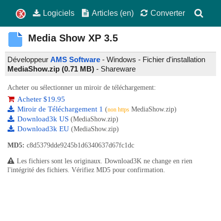
Logiciels
Articles (en)
Converter
Media Show XP
3.5
Développeur
AMS Software
- Windows - Fichier d'installation
MediaShow.zip (0.71 MB)
-
Shareware
Acheter ou sélectionner un miroir de téléchargement:
Acheter $19.95
Miroir de Téléchargement 1
(
MediaShow.zip)
non https
Download3k US
(MediaShow.zip)
Download3k EU
(MediaShow.zip)
MD5:
c8d5379dde9245b1d6340637d67fc1dc
Les fichiers sont les originaux. Download3K ne change en rien
l'intégrité des fichiers. Vérifiez MD5 pour confirmation.