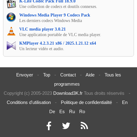
K-Lite Codec Pack Full 18.9.0
Une collection de codecs et doutils connexes.
Windows Media Player 9 Codecs Pack
Les derniers codecs Windows Media
VLC media player 3.0.21
Une application portable de VLC media player.
KMPlayer 4.2.3.21 x86 / 2025.1.21.12 x64
Un lecteur vidéo et audio.
Envoyer
-
Top
-
Contact
-
Aide
-
Tous les
programmes
Copyright (c) 2005-2023
Download3K.fr
Tous droits réservés
-
Conditions d'utilisation
-
Politique de confidentialité
-
En
De
Es
Ru
Ro