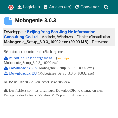
Logiciels
Articles (en)
Converter
Mobogenie
3.0.3
Développeur
Beijing Yang Fan Jing He Information
Consulting Co.Ltd.
- Android, Windows - Fichier d'installation
Mobogenie_Setup_3.0.3_10002.exe (29.09 MB)
-
Freeware
Sélectionner un miroir de téléchargement:
Miroir de Téléchargement 1
(
non https
Mobogenie_Setup_3.0.3_10002.exe)
Download3k US
(Mobogenie_Setup_3.0.3_10002.exe)
Download3k EU
(Mobogenie_Setup_3.0.3_10002.exe)
MD5:
ac51fb7053f16ca1aca863d4e7088ee4
Les fichiers sont les originaux. Download3K ne change en rien
l'intégrité des fichiers. Vérifiez MD5 pour confirmation.