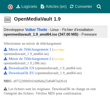
Logiciels
Articles (en)
Converter
OpenMediaVault
1.9
Développeur
Volker Theile
- Linux - Fichier d'installation
openmediavault_1.9_amd64.iso (347.00 MB)
-
Freeware
Sélectionner un miroir de téléchargement:
Miroir de Téléchargement 1
(
non https
openmediavault_1.9_amd64.iso)
Miroir de Téléchargement 2
(
non https
openmediavault_1.9_i386.iso)
Download3k US
(openmediavault_1.9_amd64.iso)
Download3k EU
(openmediavault_1.9_amd64.iso)
MD5:
a975220fb01616d9a0a25d6487ed261d
Les fichiers sont les originaux. Download3K ne change en rien
l'intégrité des fichiers. Vérifiez MD5 pour confirmation.