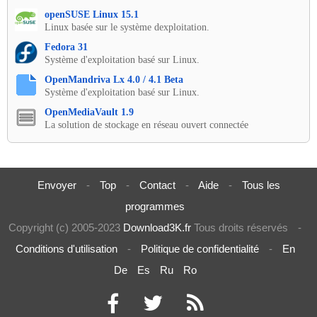
openSUSE Linux 15.1
Linux basée sur le système dexploitation.
Fedora 31
Système d'exploitation basé sur Linux.
OpenMandriva Lx 4.0 / 4.1 Beta
Système d'exploitation basé sur Linux.
OpenMediaVault 1.9
La solution de stockage en réseau ouvert connectée
Envoyer
-
Top
-
Contact
-
Aide
-
Tous les
programmes
Copyright (c) 2005-2023
Download3K.fr
Tous droits réservés
-
Conditions d'utilisation
-
Politique de confidentialité
-
En
De
Es
Ru
Ro