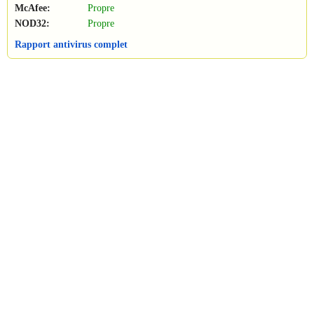
McAfee:
Propre
NOD32:
Propre
Rapport antivirus complet