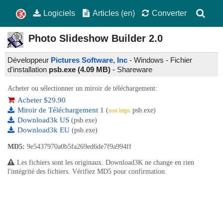
Logiciels
Articles (en)
Converter
Photo Slideshow Builder
2.0
Développeur
Pictures Software, Inc
- Windows - Fichier
d'installation
psb.exe (4.09 MB)
-
Shareware
Acheter ou sélectionner un miroir de téléchargement:
Acheter $29.90
Miroir de Téléchargement 1
(
psb.exe)
non https
Download3k US
(psb.exe)
Download3k EU
(psb.exe)
MD5:
9e5437970a0b5fa269ed6de7f9a994ff
Les fichiers sont les originaux. Download3K ne change en rien
l'intégrité des fichiers. Vérifiez MD5 pour confirmation.