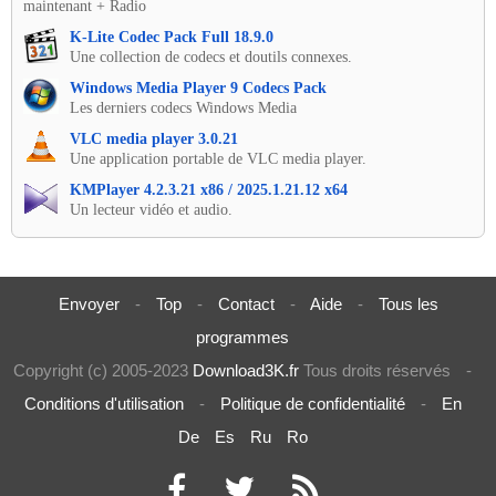
maintenant + Radio
K-Lite Codec Pack Full 18.9.0
Une collection de codecs et doutils connexes.
Windows Media Player 9 Codecs Pack
Les derniers codecs Windows Media
VLC media player 3.0.21
Une application portable de VLC media player.
KMPlayer 4.2.3.21 x86 / 2025.1.21.12 x64
Un lecteur vidéo et audio.
Envoyer
-
Top
-
Contact
-
Aide
-
Tous les
programmes
Copyright (c) 2005-2023
Download3K.fr
Tous droits réservés
-
Conditions d'utilisation
-
Politique de confidentialité
-
En
De
Es
Ru
Ro