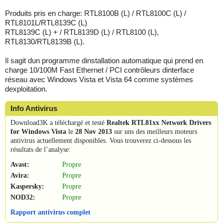
Produits pris en charge: RTL8100B (L) / RTL8100C (L) /
RTL8101L/RTL8139C (L)
RTL8139C (L) + / RTL8139D (L) / RTL8100 (L),
RTL8130/RTL8139B (L).
Il sagit dun programme dinstallation automatique qui prend en
charge 10/100M Fast Ethernet / PCI contrôleurs dinterface
réseau avec Windows Vista et Vista 64 comme systèmes
dexploitation.
Info Antivirus
Download3K a téléchargé et testé
Realtek RTL81xx Network Drivers
for Windows Vista
le
28 Nov 2013
sur uns des meilleurs moteurs
antivirus actuellement disponibles. Vous trouverez ci-dessous les
résultats de l’analyse:
Avast:
Propre
Avira:
Propre
Kaspersky:
Propre
NOD32:
Propre
Rapport antivirus complet