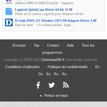
Atheros AR8131/AR8132 pilote Supporte ...
Logitech QuickCam Driver 64-bit 11.90
Pilote de la caméra Logitech pour Windows 64-bit.
D-Link DWA-125 Wireless 150 USB Adapter Driver 1.00
Quoi de neuf: ¤ Livraison pilotes. Supp ...
Envoyer
-
Top
-
Contact
-
Aide
-
Tous les
programmes
Copyright (c) 2005-2023
Download3K.fr
Tous droits réservés
-
Conditions d'utilisation
-
Politique de confidentialité
-
En
De
Es
Ru
Ro
Retour en haut