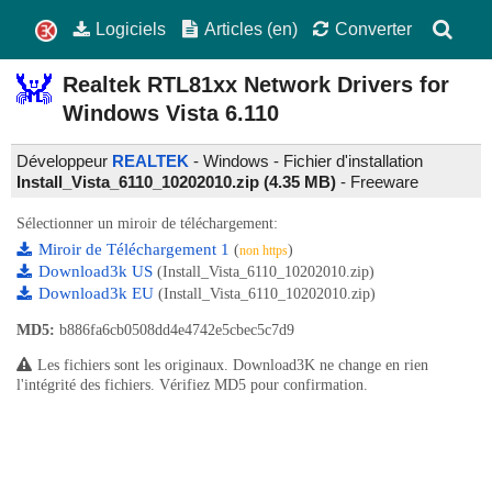
Logiciels
Articles (en)
Converter
Realtek RTL81xx Network Drivers for
Windows Vista
6.110
Développeur
REALTEK
- Windows - Fichier d'installation
Install_Vista_6110_10202010.zip (4.35 MB)
-
Freeware
Sélectionner un miroir de téléchargement:
Miroir de Téléchargement 1
(
)
non https
Download3k US
(Install_Vista_6110_10202010.zip)
Download3k EU
(Install_Vista_6110_10202010.zip)
MD5:
b886fa6cb0508dd4e4742e5cbec5c7d9
Les fichiers sont les originaux. Download3K ne change en rien
l'intégrité des fichiers. Vérifiez MD5 pour confirmation.