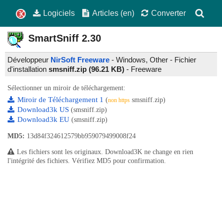
Logiciels
Articles (en)
Converter
SmartSniff
2.30
Développeur
NirSoft Freeware
- Windows, Other - Fichier
d'installation
smsniff.zip (96.21 KB)
-
Freeware
Sélectionner un miroir de téléchargement:
Miroir de Téléchargement 1
(
smsniff.zip)
non https
Download3k US
(smsniff.zip)
Download3k EU
(smsniff.zip)
MD5:
13d84f324612579bb959079499008f24
Les fichiers sont les originaux. Download3K ne change en rien
l'intégrité des fichiers. Vérifiez MD5 pour confirmation.