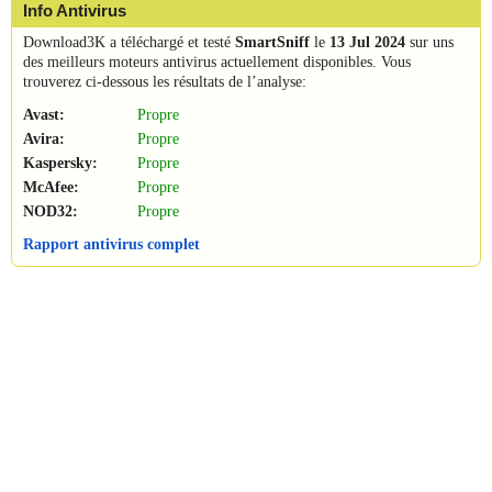
Info Antivirus
Download3K a téléchargé et testé
SmartSniff
le
13 Jul 2024
sur uns
des meilleurs moteurs antivirus actuellement disponibles. Vous
trouverez ci-dessous les résultats de l’analyse:
Avast:
Propre
Avira:
Propre
Kaspersky:
Propre
McAfee:
Propre
NOD32:
Propre
Rapport antivirus complet