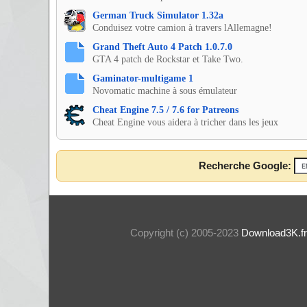
German Truck Simulator 1.32a
Conduisez votre camion à travers lAllemagne!
Grand Theft Auto 4 Patch 1.0.7.0
GTA 4 patch de Rockstar et Take Two.
Gaminator-multigame 1
Novomatic machine à sous émulateur
Cheat Engine 7.5 / 7.6 for Patreons
Cheat Engine vous aidera à tricher dans les jeux
Recherche Google:
Copyright (c) 2005-2023
Download3K.fr