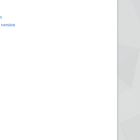
m
 version