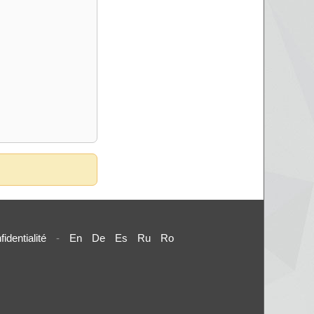
fidentialité
-
En
De
Es
Ru
Ro