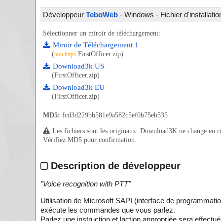
Développeur
TeboWeb
- Windows - Fichier d'installati
Sélectionner un miroir de téléchargement:
Miroir de Téléchargement 1
(
FirstOfficer.zip)
non https
Download3k US
(FirstOfficer.zip)
Download3k EU
(FirstOfficer.zip)
MD5:
fcd3d229bb581e9a582c5ef0b75eb535
Les fichiers sont les originaux. Download3K ne change en rien
Vérifiez MD5 pour confirmation.
Description de développeur
"
Voice recognition with PTT
"
Utilisation de Microsoft SAPI (interface de programmation
exécute les commandes que vous parlez.
Parlez une instruction et laction appropriée sera effectué