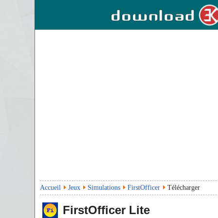
Accueil
Jeux
Simulations
FirstOfficer
Télécharger
FirstOfficer
Lite