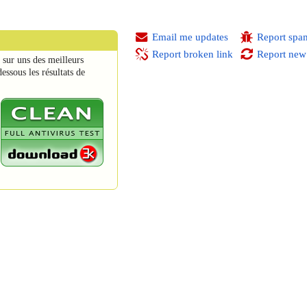
Email me updates
Report spa
Report broken link
Report new
sur uns des meilleurs
essous les résultats de