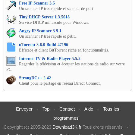
Free IP Scanner 3.5
Un scanner IP très rapide et scanner de port.
Tiny DHCP Server 1.3.5618
Service DHCP minuscule pour Windows.
Angry IP Scanner 3.9.1
Un scanner IP très rapide et petit.
uTorrent 3.6.0 Build 47196
Efficace et client BitTorrent riche en fonctionnalités.
Internet TV & Radio Player 5.5.2
Regarder la télévision et écouter les stations de radio sur votre
PC
StrongDC++ 2.42
Client pour le partage en réseau Direct Connect.
Envoyer
-
Top
-
Contact
-
Aide
-
Tous les
programmes
Copyright (c) 2005-2023
Download3K.fr
Tous droits réservés
-