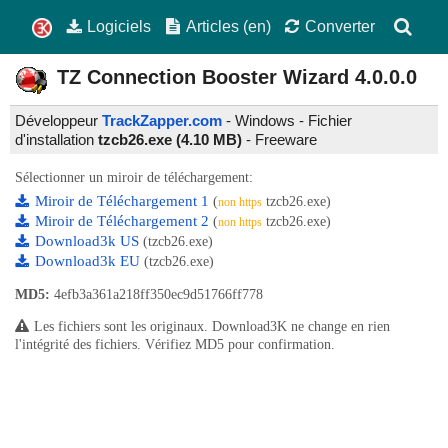
Logiciels
Articles (en)
Converter
TZ Connection Booster Wizard
4.0.0.0
Développeur
TrackZapper.com
- Windows - Fichier
d'installation
tzcb26.exe (4.10 MB)
-
Freeware
Sélectionner un miroir de téléchargement:
Miroir de Téléchargement 1
(
tzcb26.exe)
non https
Miroir de Téléchargement 2
(
tzcb26.exe)
non https
Download3k US
(tzcb26.exe)
Download3k EU
(tzcb26.exe)
MD5:
4efb3a361a218ff350ec9d51766ff778
Les fichiers sont les originaux. Download3K ne change en rien
l'intégrité des fichiers. Vérifiez MD5 pour confirmation.