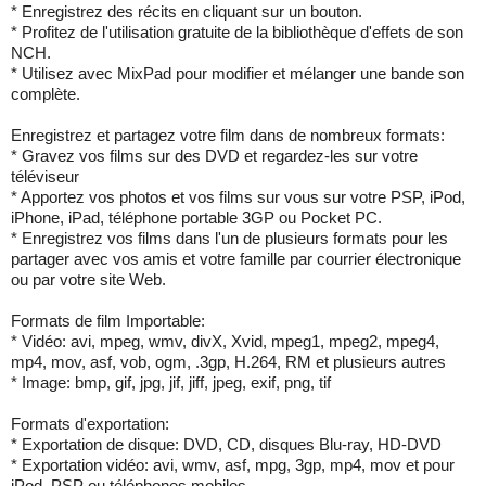
* Enregistrez des récits en cliquant sur un bouton.
* Profitez de l'utilisation gratuite de la bibliothèque d'effets de son
NCH.
* Utilisez avec MixPad pour modifier et mélanger une bande son
complète.
Enregistrez et partagez votre film dans de nombreux formats:
* Gravez vos films sur des DVD et regardez-les sur votre
téléviseur
* Apportez vos photos et vos films sur vous sur votre PSP, iPod,
iPhone, iPad, téléphone portable 3GP ou Pocket PC.
* Enregistrez vos films dans l'un de plusieurs formats pour les
partager avec vos amis et votre famille par courrier électronique
ou par votre site Web.
Formats de film Importable:
* Vidéo: avi, mpeg, wmv, divX, Xvid, mpeg1, mpeg2, mpeg4,
mp4, mov, asf, vob, ogm, .3gp, H.264, RM et plusieurs autres
* Image: bmp, gif, jpg, jif, jiff, jpeg, exif, png, tif
Formats d'exportation:
* Exportation de disque: DVD, CD, disques Blu-ray, HD-DVD
* Exportation vidéo: avi, wmv, asf, mpg, 3gp, mp4, mov et pour
iPod, PSP ou téléphones mobiles