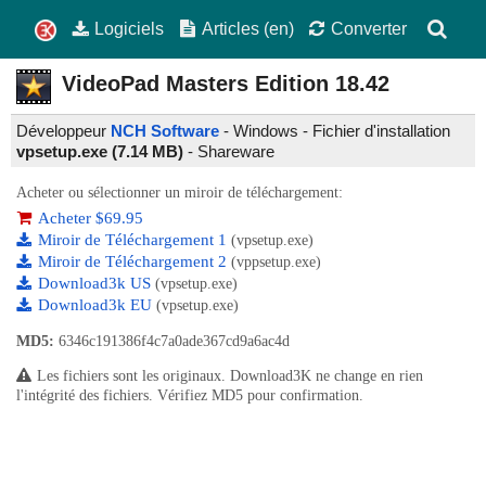
Logiciels
Articles (en)
Converter
VideoPad Masters Edition
18.42
Développeur
NCH Software
- Windows - Fichier d'installation
vpsetup.exe (7.14 MB)
-
Shareware
Acheter ou sélectionner un miroir de téléchargement:
Acheter $69.95
Miroir de Téléchargement 1
(vpsetup.exe)
Miroir de Téléchargement 2
(vppsetup.exe)
Download3k US
(vpsetup.exe)
Download3k EU
(vpsetup.exe)
MD5:
6346c191386f4c7a0ade367cd9a6ac4d
Les fichiers sont les originaux. Download3K ne change en rien
l'intégrité des fichiers. Vérifiez MD5 pour confirmation.