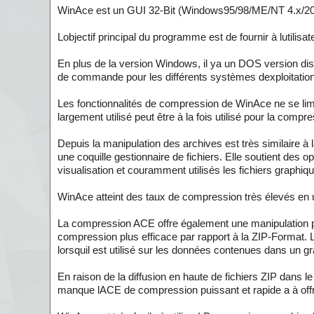
WinAce est un GUI 32-Bit (Windows95/98/ME/NT 4.x/200
Lobjectif principal du programme est de fournir à lutilis
En plus de la version Windows, il ya un DOS version dispon
de commande pour les différents systèmes dexploitation
Les fonctionnalités de compression de WinAce ne se li
largement utilisé peut être à la fois utilisé pour la compr
Depuis la manipulation des archives est très similaire à
une coquille gestionnaire de fichiers. Elle soutient des 
visualisation et couramment utilisés les fichiers graphiq
WinAce atteint des taux de compression très élevés en u
La compression ACE offre également une manipulation pl
compression plus efficace par rapport à la ZIP-Format. L
lorsquil est utilisé sur les données contenues dans un gr
En raison de la diffusion en haute de fichiers ZIP dans 
manque lACE de compression puissant et rapide a à offri