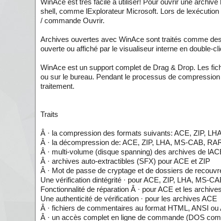
WinAce est très facile à utiliser! Pour ouvrir une archi
shell, comme lExplorateur Microsoft. Lors de lexécution W
/ commande Ouvrir.
Archives ouvertes avec WinAce sont traités comme des rép
ouverte ou affiché par le visualiseur interne en double-cl
WinAce est un support complet de Drag & Drop. Les fichi
ou sur le bureau. Pendant le processus de compression / 
traitement.
Traits
Â · la compression des formats suivants: ACE, ZIP, 
Â · la décompression de: ACE, ZIP, LHA, MS-CAB, RA
Â · multi-volume (disque spanning) des archives de lA
Â · archives auto-extractibles (SFX) pour ACE et ZIP
Â · Mot de passe de cryptage et de dossiers de recouvr
Une vérification dintégrité · pour ACE, ZIP, LHA, MS
Fonctionnalité de réparation Â · pour ACE et les archive
Une authenticité de vérification · pour les archives ACE
Â · fichiers de commentaires au format HTML, ANSI ou
Â · un accès complet en ligne de commande (DOS com