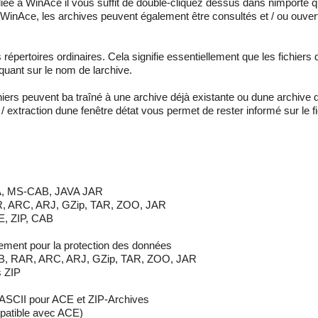
ve liée à WinAce il vous suffit de double-cliquez dessus dans nimporte
inAce, les archives peuvent également être consultés et / ou ouvert en
ertoires ordinaires. Cela signifie essentiellement que les fichiers 
iquant sur le nom de larchive.
ers peuvent ba traîné à une archive déjà existante ou dune archive 
extraction dune fenêtre détat vous permet de rester informé sur le fi
LHA, MS-CAB, JAVA JAR
R, ARC, ARJ, GZip, TAR, ZOO, JAR
CE, ZIP, CAB
ement pour la protection des données
-CAB, RAR, ARC, ARJ, GZip, TAR, ZOO, JAR
s ZIP
 ASCII pour ACE et ZIP-Archives
patible avec ACE)