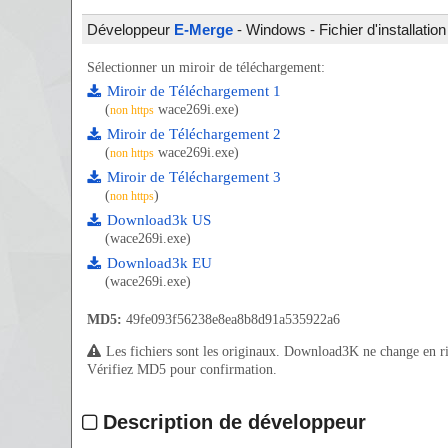
Développeur
E-Merge
- Windows - Fichier d'installatio
Sélectionner un miroir de téléchargement:
Miroir de Téléchargement 1
(
wace269i.exe)
non https
Miroir de Téléchargement 2
(
wace269i.exe)
non https
Miroir de Téléchargement 3
(
)
non https
Download3k US
(wace269i.exe)
Download3k EU
(wace269i.exe)
MD5:
49fe093f56238e8ea8b8d91a535922a6
Les fichiers sont les originaux. Download3K ne change en rien
Vérifiez MD5 pour confirmation.
Description de développeur