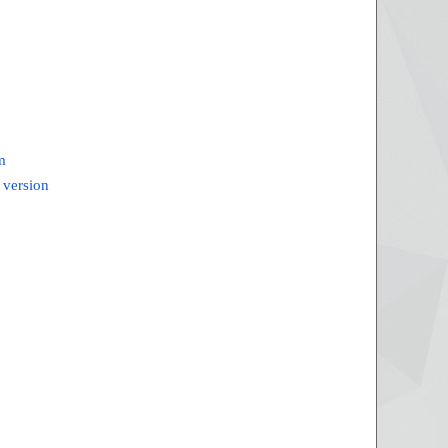
m
 version