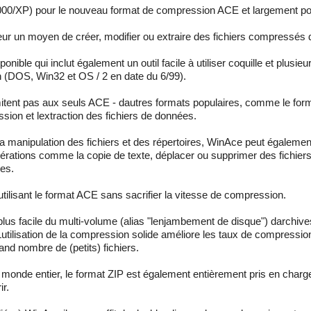
0/XP) pour le nouveau format de compression ACE et largement pop
ateur un moyen de créer, modifier ou extraire des fichiers compressés d
ible qui inclut également un outil facile à utiliser coquille et plusieu
 (DOS, Win32 et OS / 2 en date du 6/99).
mitent pas aux seuls ACE - dautres formats populaires, comme le fo
ession et lextraction des fichiers de données.
 la manipulation des fichiers et des répertoires, WinAce peut égalemen
opérations comme la copie de texte, déplacer ou supprimer des fichiers
ues.
tilisant le format ACE sans sacrifier la vitesse de compression.
us facile du multi-volume (alias "lenjambement de disque") darchive
utilisation de la compression solide améliore les taux de compressio
and nombre de (petits) fichiers.
le monde entier, le format ZIP est également entièrement pris en char
r.