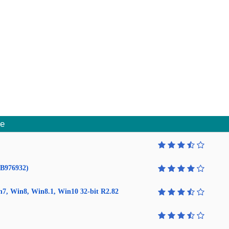
me
KB976932)
in7, Win8, Win8.1, Win10 32-bit R2.82