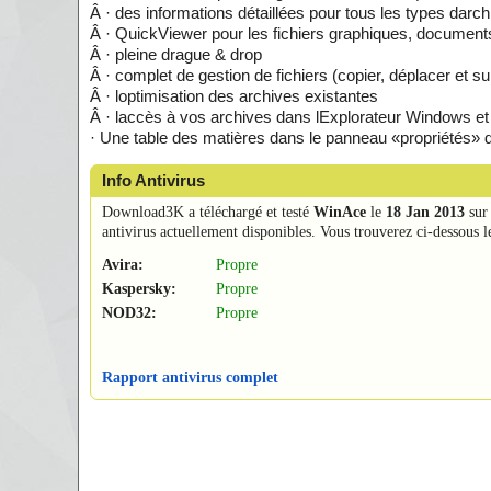
Â · des informations détaillées pour tous les types darc
Â · QuickViewer pour les fichiers graphiques, document
Â · pleine drague & drop
Â · complet de gestion de fichiers (copier, déplacer et su
Â · loptimisation des archives existantes
Â · laccès à vos archives dans lExplorateur Windows et 
· Une table des matières dans le panneau «propriétés» de
Info Antivirus
Download3K a téléchargé et testé
WinAce
le
18 Jan 2013
sur 
antivirus actuellement disponibles. Vous trouverez ci-dessous le
Avira:
Propre
Kaspersky:
Propre
NOD32:
Propre
Rapport antivirus complet