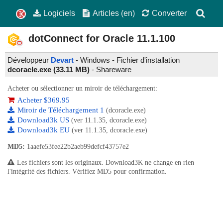
Logiciels
Articles (en)
Converter
dotConnect for Oracle
11.1.100
Développeur
Devart
- Windows - Fichier d'installation
dcoracle.exe (33.11 MB)
-
Shareware
Acheter ou sélectionner un miroir de téléchargement:
Acheter $369.95
Miroir de Téléchargement 1
(dcoracle.exe)
Download3k US
(ver 11.1.35, dcoracle.exe)
Download3k EU
(ver 11.1.35, dcoracle.exe)
MD5:
1aaefe53fee22b2aeb99defcf43757e2
Les fichiers sont les originaux. Download3K ne change en rien
l'intégrité des fichiers. Vérifiez MD5 pour confirmation.