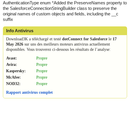
AuthenticationType enum *Added the PreserveNames property to
the SalesforceConnectionStringBuilder class to preserve the
original names of custom objects and fields, including the __c
suffix
Info Antivirus
Download3K a téléchargé et testé
dotConnect for Salesforce
le
17
May 2026
sur uns des meilleurs moteurs antivirus actuellement
disponibles. Vous trouverez ci-dessous les résultats de l’analyse:
Avast:
Propre
Avira:
Propre
Kaspersky:
Propre
McAfee:
Propre
NOD32:
Propre
Rapport antivirus complet