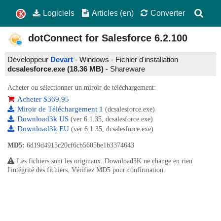
Logiciels
Articles (en)
Converter
dotConnect for Salesforce
6.2.100
Développeur
Devart
- Windows - Fichier d'installation
dcsalesforce.exe (18.36 MB)
-
Shareware
Acheter ou sélectionner un miroir de téléchargement:
Acheter $369.95
Miroir de Téléchargement 1
(dcsalesforce.exe)
Download3k US
(ver 6.1.35, dcsalesforce.exe)
Download3k EU
(ver 6.1.35, dcsalesforce.exe)
MD5:
6d19d4915c20cf6cb5605be1b3374643
Les fichiers sont les originaux. Download3K ne change en rien
l'intégrité des fichiers. Vérifiez MD5 pour confirmation.