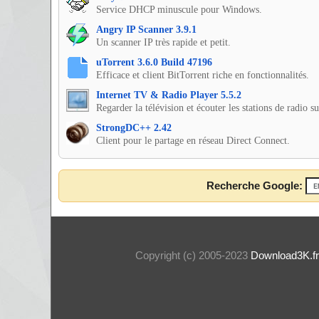
Service DHCP minuscule pour Windows.
Angry IP Scanner 3.9.1
Un scanner IP très rapide et petit.
uTorrent 3.6.0 Build 47196
Efficace et client BitTorrent riche en fonctionnalités.
Internet TV & Radio Player 5.5.2
Regarder la télévision et écouter les stations de radio s
StrongDC++ 2.42
Client pour le partage en réseau Direct Connect.
Recherche Google:
Copyright (c) 2005-2023
Download3K.fr