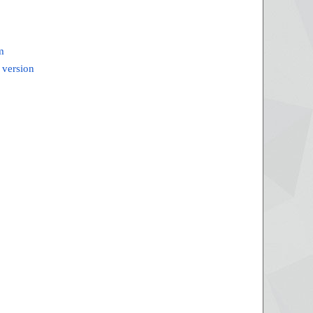
m
 version