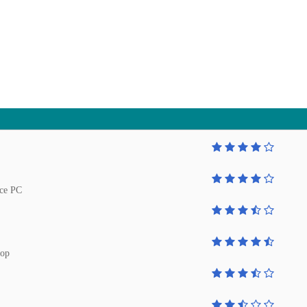
nce PC
top