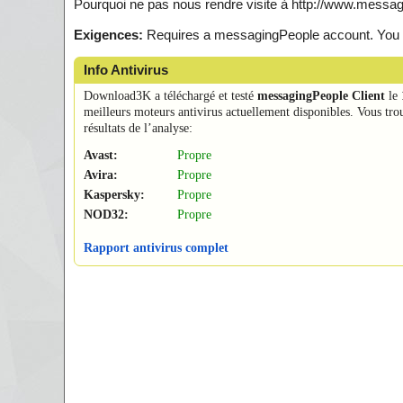
Pourquoi ne pas nous rendre visite à http://www.messa
Exigences:
Requires a messagingPeople account. You 
Info Antivirus
Download3K a téléchargé et testé
messagingPeople Client
le
meilleurs moteurs antivirus actuellement disponibles. Vous tro
résultats de l’analyse:
Avast:
Propre
Avira:
Propre
Kaspersky:
Propre
NOD32:
Propre
Rapport antivirus complet