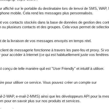
ur affiché sur le portable du destinataire lors de lenvoi de SMS, WAP,
léphone mobile. Cela rend les messages plus personnalisés.
ent vos contacts stockés dans la base de données de gestion des co
ou plusieurs contacts et des groupes. Cela vous permet de sélecti
état de la livraison de vos messages envoyés en temps réel.
l client de messagerie fonctionne à travers les pare-feu et proxy. Si vo
our accéder à Internet (ce qui est habituellement juste vos fenêtre
conçu de telle manière quil est "User Friendly" et intuitif à utiliser.
e pour utiliser ce service. Vous pouvez créer un compte sur
il-2-WAP, e-mail-2-MMS) ainsi que les développeurs API pour la mes
 pour en savoir plus sur nos produits et services.