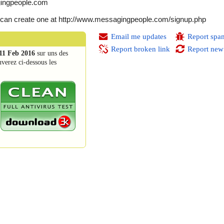
gingpeople.com
can create one at http://www.messagingpeople.com/signup.php
Email me updates
Report spa
Report broken link
Report new
11 Feb 2016
sur uns des
uverez ci-dessous les