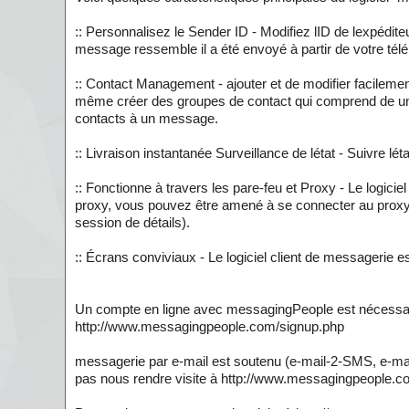
:: Personnalisez le Sender ID - Modifiez lID de lexpédite
message ressemble il a été envoyé à partir de votre té
:: Contact Management - ajouter et de modifier facilem
même créer des groupes de contact qui comprend de un 
contacts à un message.
:: Livraison instantanée Surveillance de létat - Suivre l
:: Fonctionne à travers les pare-feu et Proxy - Le logicie
proxy, vous pouvez être amené à se connecter au proxy p
session de détails).
:: Écrans conviviaux - Le logiciel client de messagerie est 
Un compte en ligne avec messagingPeople est nécessair
http://www.messagingpeople.com/signup.php
messagerie par e-mail est soutenu (e-mail-2-SMS, e-ma
pas nous rendre visite à http://www.messagingpeople.com