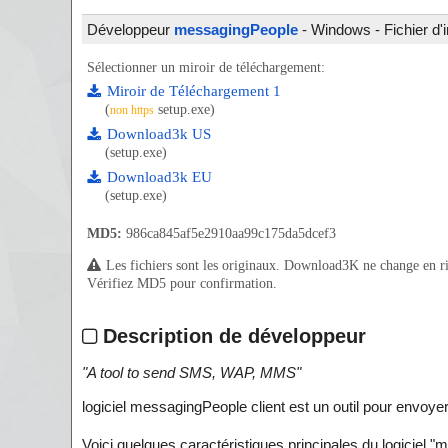
Développeur
messagingPeople
- Windows - Fichier d'i
Sélectionner un miroir de téléchargement:
Miroir de Téléchargement 1
(
setup.exe)
non https
Download3k US
(setup.exe)
Download3k EU
(setup.exe)
MD5:
986ca845af5e2910aa99c175da5dcef3
Les fichiers sont les originaux. Download3K ne change en rien
Vérifiez MD5 pour confirmation.
Description de développeur
"
A tool to send SMS, WAP, MMS
"
logiciel messagingPeople client est un outil pour env
Voici quelques caractéristiques principales du logiciel "