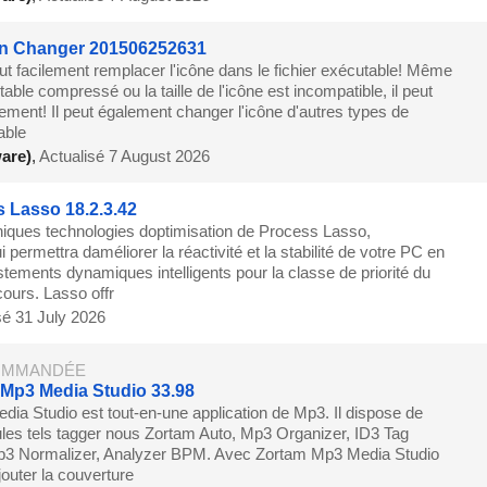
on Changer 201506252631
eut facilement remplacer l'icône dans le fichier exécutable! Même
table compressé ou la taille de l'icône est incompatible, il peut
ement! Il peut également changer l'icône d'autres types de
able
are)
,
Actualisé 7 August 2026
 Lasso 18.2.3.42
niques technologies doptimisation de Process Lasso,
 permettra daméliorer la réactivité et la stabilité de votre PC en
stements dynamiques intelligents pour la classe de priorité du
ours. Lasso offr
sé 31 July 2026
MMANDÉE
Mp3 Media Studio 33.98
ia Studio est tout-en-une application de Mp3. Il dispose de
les tels tagger nous Zortam Auto, Mp3 Organizer, ID3 Tag
Mp3 Normalizer, Analyzer BPM. Avec Zortam Mp3 Media Studio
outer la couverture