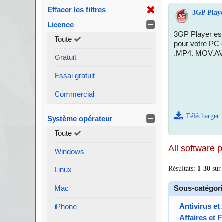
Effacer les filtres
3GP Playe
Licence
3GP Player est
Toute
pour votre PC
,MP4, MOV,AV
Gratuit
Essai gratuit
Commercial
Télécharger 
Système opérateur
Toute
All software 
Windows
Résultats:
1
-
30
su
Linux
Mac
Sous-catégor
Antivirus et
iPhone
Affaires et 