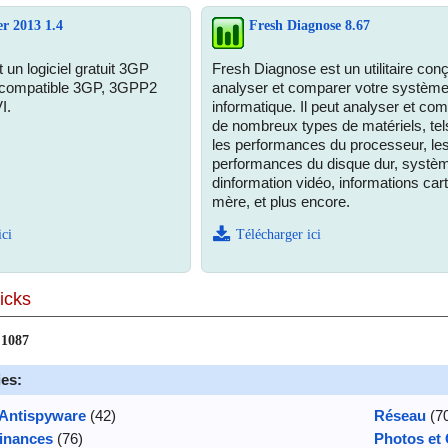
r 2013 1.4
Fresh Diagnose 8.67
 un logiciel gratuit 3GP
Fresh Diagnose est un utilitaire con
 compatible 3GP, 3GPP2
analyser et comparer votre systèm
I.
informatique. Il peut analyser et co
de nombreux types de matériels, tel
les performances du processeur, le
performances du disque dur, systè
dinformation vidéo, informations car
mère, et plus encore.
ici
Télécharger ici
picks
r
1087
ies:
 Antispyware
(42)
Réseau
(7
Finances
(76)
Photos et