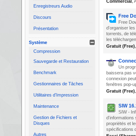
Commercial
,
A
Enregistreurs Audio
Free Do
Discours
Free Down
d'organiser les
Présentation
torrents, de té
les télécharge
Système
Gratuit (Free)
Compression
Connect
Sauvegarde et Restauration
Un progra
Benchmark
baissera pas vo
connexion peut
Gestionnaires de Tâches
fenêtres pop-u
Gratuit (Free)
Utilitaires d'Impression
SIW 16.
Maintenance
SIW - In
Gestion de Fichiers et
d'informations 
Disques
propriétés et l
spécifications 
Autres
Essai (Sharew