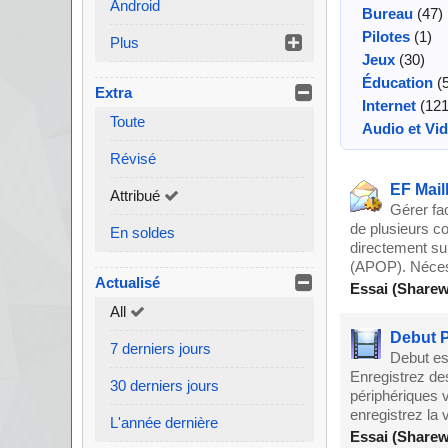
Android
Bureau
(47)
Pilotes
(1)
Plus
Jeux
(30)
Éducation
(5
Extra
Internet
(121
Toute
Audio et Vi
Révisé
EF Mail
Attribué
Gérer fac
de plusieurs c
En soldes
directement sur
(APOP). Nécess
Actualisé
Essai (Sharew
All
Debut P
7 derniers jours
Debut est
Enregistrez de
30 derniers jours
périphériques v
enregistrez la 
L'année dernière
Essai (Sharew