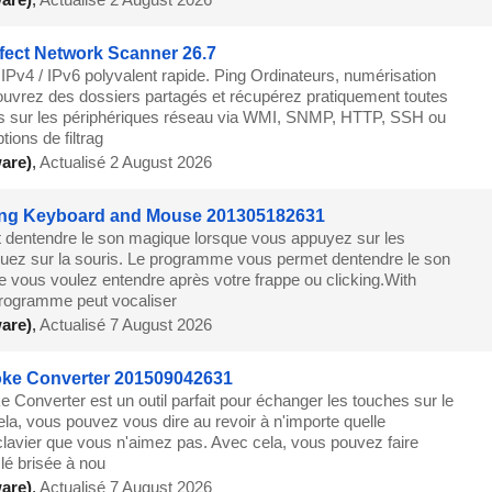
fect Network Scanner 26.7
IPv4 / IPv6 polyvalent rapide. Ping Ordinateurs, numérisation
ouvrez des dossiers partagés et récupérez pratiquement toutes
ns sur les périphériques réseau via WMI, SNMP, HTTP, SSH ou
ions de filtrag
are)
,
Actualisé 2 August 2026
ng Keyboard and Mouse 201305182631
t dentendre le son magique lorsque vous appuyez sur les
quez sur la souris. Le programme vous permet dentendre le son
e vous voulez entendre après votre frappe ou clicking.With
rogramme peut vocaliser
are)
,
Actualisé 7 August 2026
oke Converter 201509042631
 Converter est un outil parfait pour échanger les touches sur le
ela, vous pouvez vous dire au revoir à n'importe quelle
 clavier que vous n'aimez pas. Avec cela, vous pouvez faire
clé brisée à nou
are)
,
Actualisé 7 August 2026