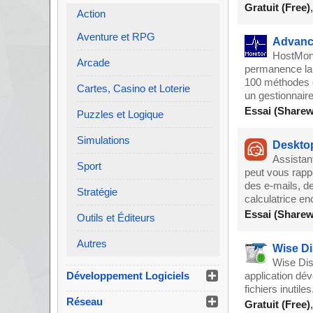
Gratuit (Free)
Action
Aventure et RPG
Advance
HostMonit
Arcade
permanence la d
100 méthodes d
Cartes, Casino et Loterie
un gestionnaire
Essai (Sharew
Puzzles et Logique
Simulations
Desktop
Assistant
Sport
peut vous rapp
des e-mails, de
Stratégie
calculatrice en
Essai (Sharew
Outils et Éditeurs
Autres
Wise Di
Wise Disk
Développement Logiciels
application dé
fichiers inutiles
Réseau
Gratuit (Free)