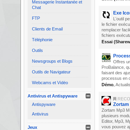
Messagerie Instantanée et
Chat
Exe Ic
FTP
L'outil p
le fichier exécu
Clients de Email
remplacer facil
fichiers exécut
Téléphonie
Essai (Sharew
Outils
Process
Newsgroups et Blogs
Offres u
ProBalance, qui
Outils de Navigateur
faisant des aju
processus en c
Webcams et Vidéo
Démo
,
Actuali
Antivirus et Antispyware
RECO
Antispyware
Zortam 
Zortam Mp3 Med
Antivirus
plusieurs modu
Editor, Mp3, 
vous pouvez aj
Jeux