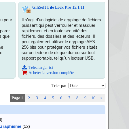
GiliSoft File Lock Pro 15.1.11
çu pour
Il s’agit d’un logiciel de cryptage de fichiers
e
puissant qui peut verrouiller et masquer
mparer
rapidement et en toute sécurité des
s que
fichiers, des dossiers et des lecteurs. Il
s
peut également utiliser le cryptage AES
me
256 bits pour protéger vos fichiers situés
te
sur un lecteur de disque dur ou sur tout
support portable, tel qu'un lecteur USB.
Télécharger ici
Acheter la version complète
Trier par:
Page 1
2
3
4
5
6
7
8
9
10
>
0)
 Graphisme
(92)