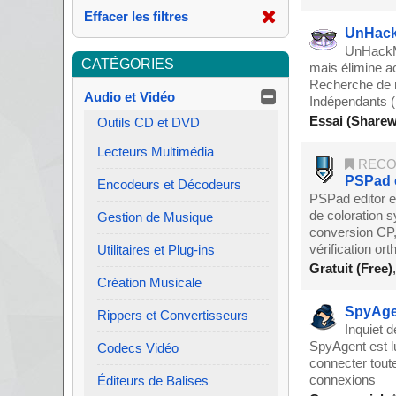
Effacer les filtres
UnHack
UnHackMe 
CATÉGORIES
mais élimine ac
Recherche de r
Audio et Vidéo
Indépendants (
Essai (Sharew
Outils CD et DVD
Lecteurs Multimédia
RECO
PSPad e
Encodeurs et Décodeurs
PSPad editor e
de coloration s
Gestion de Musique
conversion CP,
vérification ort
Utilitaires et Plug-ins
Gratuit (Free)
Création Musicale
SpyAge
Rippers et Convertisseurs
Inquiet d
SpyAgent est lu
Codecs Vidéo
connecter toute
connexions
Éditeurs de Balises