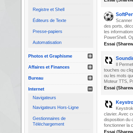
Registre et Shell
SoftPer
Éditeurs de Texte
Scanner 
des ports, déc
Presse-papiers
les informatio
PowerShell. Opt
Automatisation
Essai (Sharew
Photos et Graphisme
Soundi
Il Perme
Affaires et Finances
touches ou cli
ou les mots qu
Bureau
Moteur TTS, P
Essai (Sharew
Internet
Navigateurs
Keystr
Navigateurs Hors-Ligne
Keystroke
clavier. Avec c
Gestionnaires de
disposition du
Téléchargement
fonctionner la 
Essai (Sharew