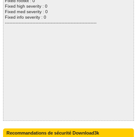
Fixed rootkit : 0
Fixed high severity : 0
Fixed med severity : 0
Fixed info severity : 0
------------------------------------------------------------
Recommandations de sécurité Download3k