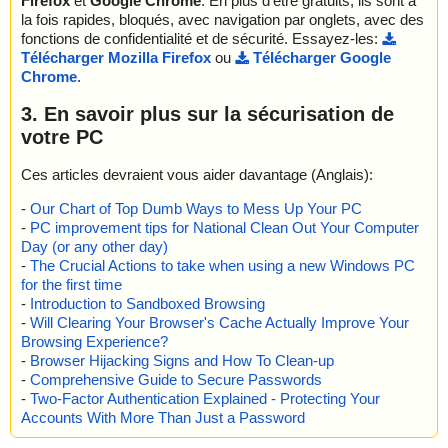
Firefox
et
Google Chrome
. En plus d'être gratuits, ils sont à
la fois rapides, bloqués, avec navigation par onglets, avec des
fonctions de confidentialité et de sécurité. Essayez-les:
Télécharger Mozilla Firefox
ou
Télécharger Google
Chrome
.
3. En savoir plus sur la sécurisation de
votre PC
Ces articles devraient vous aider davantage (Anglais):
-
Our Chart of Top Dumb Ways to Mess Up Your PC
-
PC improvement tips for National Clean Out Your Computer
Day (or any other day)
-
The Crucial Actions to take when using a new Windows PC
for the first time
-
Introduction to Sandboxed Browsing
-
Will Clearing Your Browser's Cache Actually Improve Your
Browsing Experience?
-
Browser Hijacking Signs and How To Clean-up
-
Comprehensive Guide to Secure Passwords
-
Two-Factor Authentication Explained - Protecting Your
Accounts With More Than Just a Password