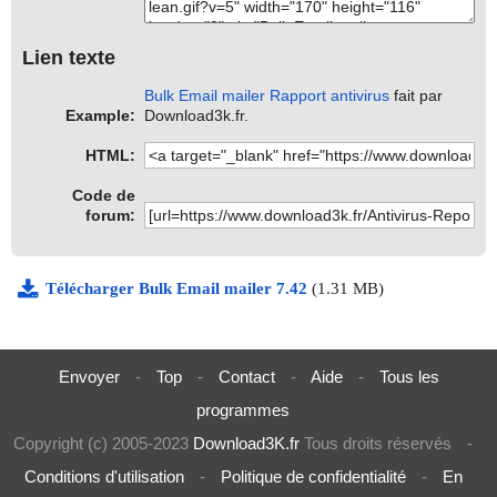
Lien texte
Bulk Email mailer Rapport antivirus
fait par
Example:
Download3k.fr.
HTML:
Code de
forum:
Télécharger Bulk Email mailer 7.42
(1.31 MB)
Envoyer
-
Top
-
Contact
-
Aide
-
Tous les
programmes
Copyright (c) 2005-2023
Download3K.fr
Tous droits réservés
-
Conditions d'utilisation
-
Politique de confidentialité
-
En