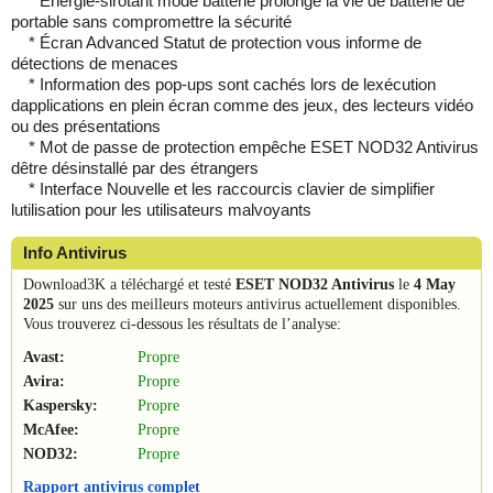
* Energie-sirotant mode batterie prolonge la vie de batterie de
portable sans compromettre la sécurité
* Écran Advanced Statut de protection vous informe de
détections de menaces
* Information des pop-ups sont cachés lors de lexécution
dapplications en plein écran comme des jeux, des lecteurs vidéo
ou des présentations
* Mot de passe de protection empêche ESET NOD32 Antivirus
dêtre désinstallé par des étrangers
* Interface Nouvelle et les raccourcis clavier de simplifier
lutilisation pour les utilisateurs malvoyants
Info Antivirus
Download3K a téléchargé et testé
ESET NOD32 Antivirus
le
4 May
2025
sur uns des meilleurs moteurs antivirus actuellement disponibles.
Vous trouverez ci-dessous les résultats de l’analyse:
Avast:
Propre
Avira:
Propre
Kaspersky:
Propre
McAfee:
Propre
NOD32:
Propre
Rapport antivirus complet