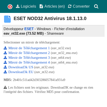
Logiciels
Articles (en)
Converter
ESET NOD32 Antivirus
18.1.13.0
Développeur
ESET
- Windows - Fichier d'installation
eav_nt32.exe (73.52 MB)
-
Shareware
Sélectionner un miroir de téléchargement:
Miroir de Téléchargement 1
(eav_nt32.exe)
Miroir de Téléchargement 2
(eav_nt32_enu.exe)
Miroir de Téléchargement 3
(eav_nt64.exe)
Miroir de Téléchargement 4
(eav_nt64_enu.exe)
Download3k US
(eav_nt32.exe)
Download3k EU
(eav_nt32.exe)
MD5:
2b401c511ad42d303286057841a931a9
Les fichiers sont les originaux. Download3K ne change en rien
l'intégrité des fichiers. Vérifiez MD5 pour confirmation.