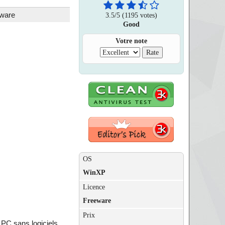
ware
3.5
/
5
(1195 votes)
Good
Votre note
OS
WinXP
Licence
Freeware
Prix
 PC sans logiciels