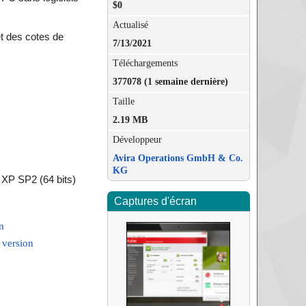
$0
Actualisé
et des cotes de
7/13/2021
Téléchargements
377078 (1 semaine dernière)
Taille
2.19 MB
Développeur
Avira Operations GmbH & Co.
KG
 XP SP2 (64 bits)
Captures d'écran
m
 version