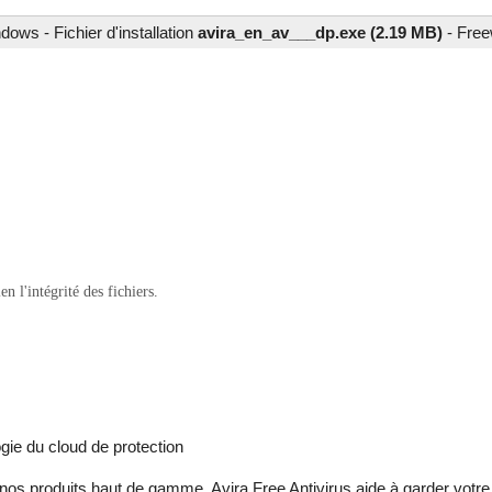
dows - Fichier d'installation
avira_en_av___dp.exe (2.19 MB)
-
Free
 l'intégrité des fichiers.
gie du cloud de protection
os produits haut de gamme, Avira Free Antivirus aide à garder votre