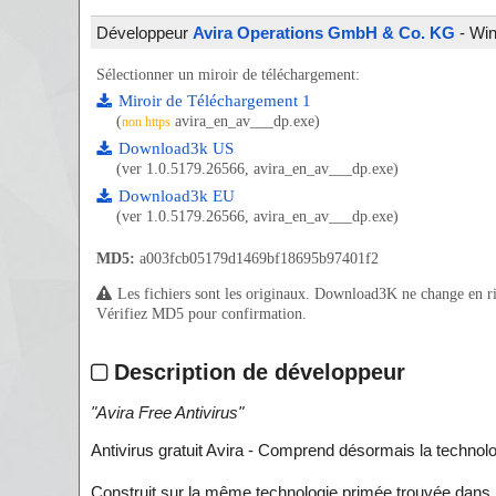
Développeur
Avira Operations GmbH & Co. KG
- Win
Sélectionner un miroir de téléchargement:
Miroir de Téléchargement 1
(
avira_en_av___dp.exe)
non https
Download3k US
(ver 1.0.5179.26566, avira_en_av___dp.exe)
Download3k EU
(ver 1.0.5179.26566, avira_en_av___dp.exe)
MD5:
a003fcb05179d1469bf18695b97401f2
Les fichiers sont les originaux. Download3K ne change en rien
Vérifiez MD5 pour confirmation.
Description de développeur
"
Avira Free Antivirus
"
Antivirus gratuit Avira - Comprend désormais la technolo
Construit sur la même technologie primée trouvée dans n