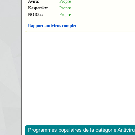
Avira:
Propre
Kaspersky:
Propre
NOD32:
Propre
Rapport antivirus complet
Programmes populaires de la catégorie Antiviru