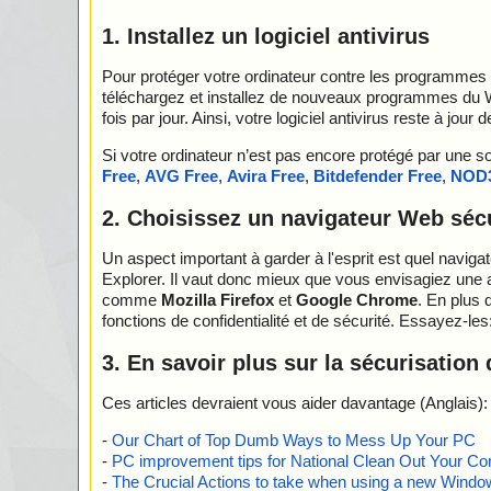
1. Installez un logiciel antivirus
Pour protéger votre ordinateur contre les programmes ma
téléchargez et installez de nouveaux programmes du 
fois par jour. Ainsi, votre logiciel antivirus reste à j
Si votre ordinateur n’est pas encore protégé par une
Free
,
AVG Free
,
Avira Free
,
Bitdefender Free
,
NOD
2. Choisissez un navigateur Web séc
Un aspect important à garder à l'esprit est quel navigat
Explorer. Il vaut donc mieux que vous envisagiez une a
comme
Mozilla Firefox
et
Google Chrome
. En plus 
fonctions de confidentialité et de sécurité. Essayez-les
3. En savoir plus sur la sécurisation
Ces articles devraient vous aider davantage (Anglais):
-
Our Chart of Top Dumb Ways to Mess Up Your PC
-
PC improvement tips for National Clean Out Your Co
-
The Crucial Actions to take when using a new Windows