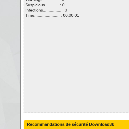
Suspicious............ : 0
Infections................ : 0
Time...................... : 00:00:01
Recommandations de sécurité Download3k