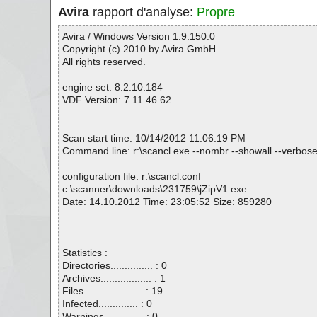
Avira
rapport d'analyse:
Propre
Avira / Windows Version 1.9.150.0
Copyright (c) 2010 by Avira GmbH
All rights reserved.
engine set: 8.2.10.184
VDF Version: 7.11.46.62
Scan start time: 10/14/2012 11:06:19 PM
Command line: r:\scancl.exe --nombr --showall --verbose
configuration file: r:\scancl.conf
c:\scanner\downloads\231759\jZipV1.exe
Date: 14.10.2012 Time: 23:05:52 Size: 859280
Statistics :
Directories............... : 0
Archives.................. : 1
Files..................... : 19
Infected.............. : 0
Warnings.............. : 0