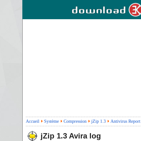
Accueil
Système
Compression
jZip 1.3
Antivirus Report
jZip
1.3
Avira log