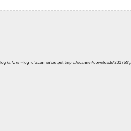
log /a /z /s --log=c:\scanner\output.tmp c:\scanner\downloads\231759\