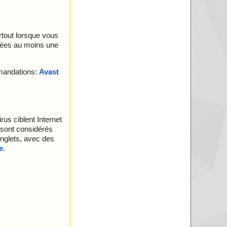
urtout lorsque vous
nées au moins une
mmandations:
Avast
rus ciblent Internet
 sont considérés
 onglets, avec des
e
.