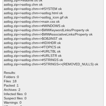
astlog.zip=>readme.txt ok
astlog.zip=>astlog.chm ok
astlog.zip=>astlog.chm=>#SYSTEM ok
astlog.zip=>astlog.chm=>astlog.html ok
astlog.zip=>astlog.chm=>astlog_icon.gif ok
astlog.zip=>astlog.chm=>main.css ok
astlog.zip=>astlog.chm=>#WINDOWS ok
astlog.zip=>astlog.chm=>$WWKeywordLinks/Property ok
astlog.zip=>astlog.chm=>$WWAssociativeLinks/Property ok
astlog.zip=>astlog.chm=>$OBJINST ok
astlog.zip=>astlog.chm=>#IDXHDR ok
astlog.zip=>astlog.chm=>#TOPICS ok
astlog.zip=>astlog.chm=>#URLTBL ok
astlog.zip=>astlog.chm=>#URLSTR ok
astlog.zip=>astlog.chm=>#STRINGS ok
astlog.zip=>astlog.chm=>#STRINGS=>(REMOVED_NULLS) ok
Results:
Folders :0
Files :18
Packed :1
Archives :2
Infected files :0
Suspect files :0
Warnings :0