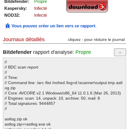
Bitdefender:
Propre
Kaspersky:
Infecté
NOD32:
Infecté
Vous pouvez créer un lien vers ce rapport
.
Journaux détaillés
cliquez - pour réduire le journal
Bitdefender
rapport d'analyse:
Propre
//
// BDC scan report
//
// Time:
// Command line: /arc /list /nohed /log=d:\scanner\output.tmp astl
og.zip
// Core: AVCORE v2.1 Windows/x86_64 11.0.1.6 (Mar 26, 2013)
// Engines: scan: 14, unpack: 10, archive: 50, mail: 8
// Total signatures: 9444857
//
astlog.zip ok
astlog.zip=>astlog.exe ok