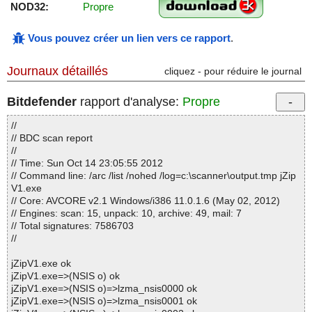
NOD32:
Propre
Vous pouvez créer un lien vers ce rapport
.
Journaux détaillés
cliquez - pour réduire le journal
Bitdefender
rapport d'analyse:
Propre
//
// BDC scan report
//
// Time: Sun Oct 14 23:05:55 2012
// Command line: /arc /list /nohed /log=c:\scanner\output.tmp jZip
V1.exe
// Core: AVCORE v2.1 Windows/i386 11.0.1.6 (May 02, 2012)
// Engines: scan: 15, unpack: 10, archive: 49, mail: 7
// Total signatures: 7586703
//
jZipV1.exe ok
jZipV1.exe=>(NSIS o) ok
jZipV1.exe=>(NSIS o)=>lzma_nsis0000 ok
jZipV1.exe=>(NSIS o)=>lzma_nsis0001 ok