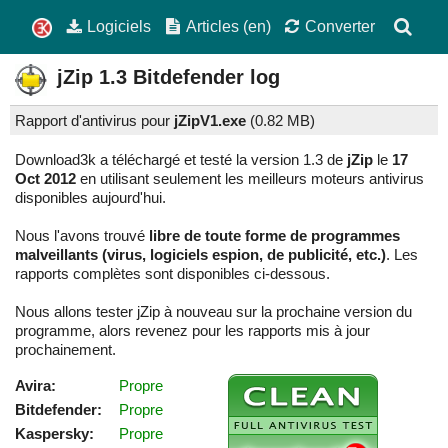
Logiciels
Articles (en)
Converter
jZip
1.3
Bitdefender log
Rapport d'antivirus pour
jZipV1.exe
(
0.82 MB)
Download3k a téléchargé et testé la version 1.3 de
jZip
le
17
Oct 2012
en utilisant seulement les meilleurs moteurs antivirus
disponibles aujourd'hui.
Nous l'avons trouvé
libre de toute forme de programmes
malveillants (virus, logiciels espion, de publicité, etc.)
. Les
rapports complètes sont disponibles ci-dessous.
Nous allons tester jZip à nouveau sur la prochaine version du
programme, alors revenez pour les rapports mis à jour
prochainement.
Avira:
Propre
Bitdefender:
Propre
Kaspersky:
Propre