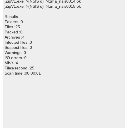
jZipV1.exe=>(NSIS o)=>lzma_nsis0014 ok
jZipV1.exe=>(NSIS o)=>lzma_nsis0015 ok
Results:
Folders :0
Files :25
Packed :0
Archives :4
Infected files :0
Suspect files :0
Warnings :0
I/O errors :0
Mb/s :4
Files/second :25
Scan time :00:00:01