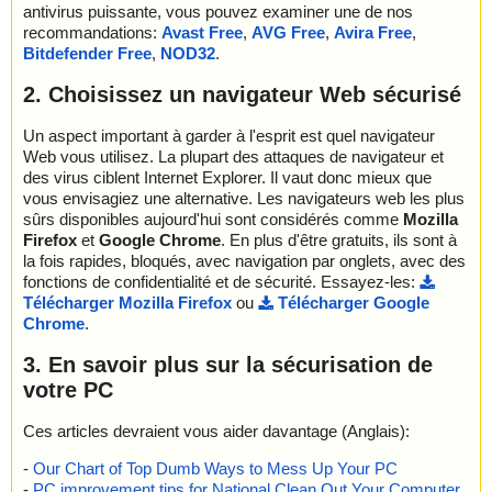
antivirus puissante, vous pouvez examiner une de nos
recommandations:
Avast Free
,
AVG Free
,
Avira Free
,
Bitdefender Free
,
NOD32
.
2. Choisissez un navigateur Web sécurisé
Un aspect important à garder à l'esprit est quel navigateur
Web vous utilisez. La plupart des attaques de navigateur et
des virus ciblent Internet Explorer. Il vaut donc mieux que
vous envisagiez une alternative. Les navigateurs web les plus
sûrs disponibles aujourd'hui sont considérés comme
Mozilla
Firefox
et
Google Chrome
. En plus d'être gratuits, ils sont à
la fois rapides, bloqués, avec navigation par onglets, avec des
fonctions de confidentialité et de sécurité. Essayez-les:
Télécharger Mozilla Firefox
ou
Télécharger Google
Chrome
.
3. En savoir plus sur la sécurisation de
votre PC
Ces articles devraient vous aider davantage (Anglais):
-
Our Chart of Top Dumb Ways to Mess Up Your PC
-
PC improvement tips for National Clean Out Your Computer