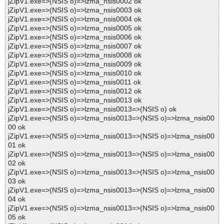
jZipV1.exe=>(NSIS o)=>lzma_nsis0002 ok
jZipV1.exe=>(NSIS o)=>lzma_nsis0003 ok
jZipV1.exe=>(NSIS o)=>lzma_nsis0004 ok
jZipV1.exe=>(NSIS o)=>lzma_nsis0005 ok
jZipV1.exe=>(NSIS o)=>lzma_nsis0006 ok
jZipV1.exe=>(NSIS o)=>lzma_nsis0007 ok
jZipV1.exe=>(NSIS o)=>lzma_nsis0008 ok
jZipV1.exe=>(NSIS o)=>lzma_nsis0009 ok
jZipV1.exe=>(NSIS o)=>lzma_nsis0010 ok
jZipV1.exe=>(NSIS o)=>lzma_nsis0011 ok
jZipV1.exe=>(NSIS o)=>lzma_nsis0012 ok
jZipV1.exe=>(NSIS o)=>lzma_nsis0013 ok
jZipV1.exe=>(NSIS o)=>lzma_nsis0013=>(NSIS o) ok
jZipV1.exe=>(NSIS o)=>lzma_nsis0013=>(NSIS o)=>lzma_nsis00
00 ok
jZipV1.exe=>(NSIS o)=>lzma_nsis0013=>(NSIS o)=>lzma_nsis00
01 ok
jZipV1.exe=>(NSIS o)=>lzma_nsis0013=>(NSIS o)=>lzma_nsis00
02 ok
jZipV1.exe=>(NSIS o)=>lzma_nsis0013=>(NSIS o)=>lzma_nsis00
03 ok
jZipV1.exe=>(NSIS o)=>lzma_nsis0013=>(NSIS o)=>lzma_nsis00
04 ok
jZipV1.exe=>(NSIS o)=>lzma_nsis0013=>(NSIS o)=>lzma_nsis00
05 ok