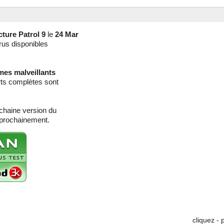
cture Patrol 9
le
24 Mar
rus disponibles
mes malveillants
rts complètes sont
ochaine version du
 prochainement.
cliquez - 