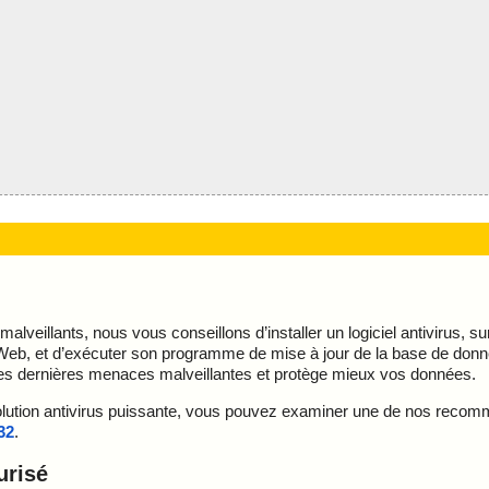
lveillants, nous vous conseillons d’installer un logiciel antivirus, s
Web, et d’exécuter son programme de mise à jour de la base de don
our des dernières menaces malveillantes et protège mieux vos données.
 solution antivirus puissante, vous pouvez examiner une de nos reco
32
.
urisé