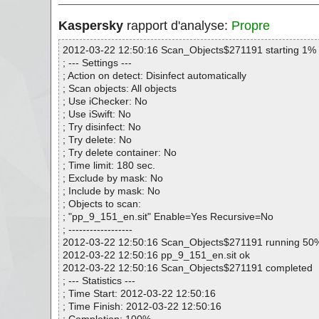
Kaspersky
rapport d'analyse:
Propre
2012-03-22 12:50:16 Scan_Objects$271191 starting 1%
; --- Settings ---
; Action on detect: Disinfect automatically
; Scan objects: All objects
; Use iChecker: No
; Use iSwift: No
; Try disinfect: No
; Try delete: No
; Try delete container: No
; Time limit: 180 sec.
; Exclude by mask: No
; Include by mask: No
; Objects to scan:
; "pp_9_151_en.sit" Enable=Yes Recursive=No
; ------------------
2012-03-22 12:50:16 Scan_Objects$271191 running 50
2012-03-22 12:50:16 pp_9_151_en.sit ok
2012-03-22 12:50:16 Scan_Objects$271191 completed
; --- Statistics ---
; Time Start: 2012-03-22 12:50:16
; Time Finish: 2012-03-22 12:50:16