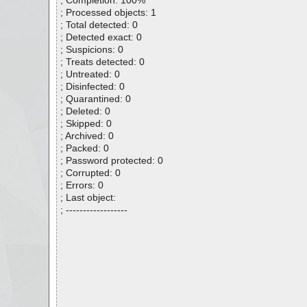
; Completion: 100%
; Processed objects: 1
; Total detected: 0
; Detected exact: 0
; Suspicions: 0
; Treats detected: 0
; Untreated: 0
; Disinfected: 0
; Quarantined: 0
; Deleted: 0
; Skipped: 0
; Archived: 0
; Packed: 0
; Password protected: 0
; Corrupted: 0
; Errors: 0
; Last object:
; ------------------