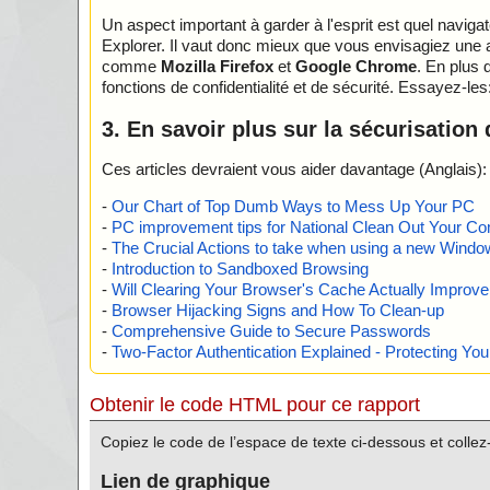
Un aspect important à garder à l'esprit est quel navigat
Explorer. Il vaut donc mieux que vous envisagiez une a
comme
Mozilla Firefox
et
Google Chrome
. En plus 
fonctions de confidentialité et de sécurité. Essayez-les
3. En savoir plus sur la sécurisation
Ces articles devraient vous aider davantage (Anglais):
-
Our Chart of Top Dumb Ways to Mess Up Your PC
-
PC improvement tips for National Clean Out Your Co
-
The Crucial Actions to take when using a new Windows
-
Introduction to Sandboxed Browsing
-
Will Clearing Your Browser's Cache Actually Improv
-
Browser Hijacking Signs and How To Clean-up
-
Comprehensive Guide to Secure Passwords
-
Two-Factor Authentication Explained - Protecting Y
Obtenir le code HTML pour ce rapport
Copiez le code de l’espace de texte ci-dessous et colle
Lien de graphique