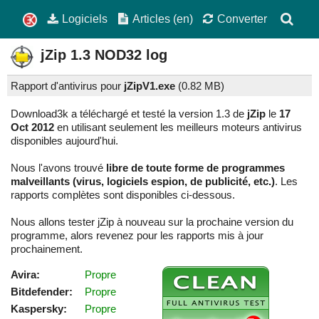
Logiciels
Articles (en)
Converter
jZip
1.3
NOD32 log
Rapport d'antivirus pour
jZipV1.exe
(
0.82 MB)
Download3k a téléchargé et testé la version 1.3 de
jZip
le
17
Oct 2012
en utilisant seulement les meilleurs moteurs antivirus
disponibles aujourd'hui.
Nous l'avons trouvé
libre de toute forme de programmes
malveillants (virus, logiciels espion, de publicité, etc.)
. Les
rapports complètes sont disponibles ci-dessous.
Nous allons tester jZip à nouveau sur la prochaine version du
programme, alors revenez pour les rapports mis à jour
prochainement.
Avira:
Propre
Bitdefender:
Propre
Kaspersky:
Propre