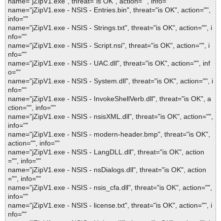
name="jZipV1.exe", threat="is OK", action="", info=""
name="jZipV1.exe - NSIS - Entries.bin", threat="is OK", action="",
info=""
name="jZipV1.exe - NSIS - Strings.txt", threat="is OK", action="", i
nfo=""
name="jZipV1.exe - NSIS - Script.nsi", threat="is OK", action="", i
nfo=""
name="jZipV1.exe - NSIS - UAC.dll", threat="is OK", action="", inf
o=""
name="jZipV1.exe - NSIS - System.dll", threat="is OK", action="", i
nfo=""
name="jZipV1.exe - NSIS - InvokeShellVerb.dll", threat="is OK", a
ction="", info=""
name="jZipV1.exe - NSIS - nsisXML.dll", threat="is OK", action="",
info=""
name="jZipV1.exe - NSIS - modern-header.bmp", threat="is OK",
action="", info=""
name="jZipV1.exe - NSIS - LangDLL.dll", threat="is OK", action
="", info=""
name="jZipV1.exe - NSIS - nsDialogs.dll", threat="is OK", action
="", info=""
name="jZipV1.exe - NSIS - nsis_cfa.dll", threat="is OK", action="",
info=""
name="jZipV1.exe - NSIS - license.txt", threat="is OK", action="", i
nfo=""