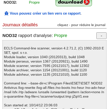
NOD32:
Propre
Vous pouvez créer un lien vers ce rapport
.
Journaux détaillés
cliquez - pour réduire le journal
NOD32
rapport d'analyse:
Propre
ECLS Command-line scanner, version 4.2.71.2, (C) 1992-2010 E
SET, spol. s r.o.
Module loader, version 1040 (20120313), build 1048
Module perseus, version 1367 (20120921), build 1490
Module scanner, version 7595 (20121017), build 12302
Module archiver, version 1154 (20121001), build 1120
Module advheur, version 1135 (20121010), build 1100
Command line: --base-dir=c:\Program Files\ESET\ESET NOD32
Antivirus /log-rewrite /log-all /files /no-boots /no-heur /no-adv-heur
/mail /sfx /rtp /adware /unsafe /unwanted /pattern /action=none /n
o-quarantine /log-file=c:\scanner\output.tmp jZipV1.exe
Scan started at: 10/14/12 23:06:03