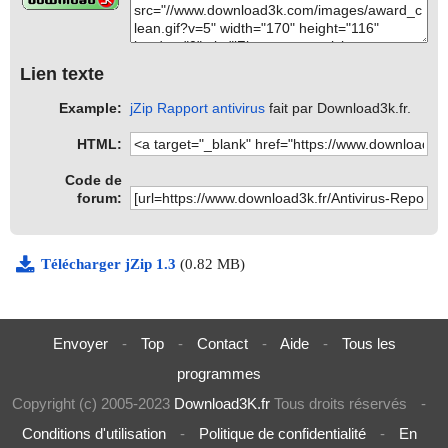
Lien texte
Example:
jZip Rapport antivirus
fait par Download3k.fr.
HTML:
Code de
forum:
Télécharger jZip 1.3
(0.82 MB)
Envoyer
-
Top
-
Contact
-
Aide
-
Tous les
programmes
Copyright (c) 2005-2023
Download3K.fr
Tous droits réservés
-
Conditions d'utilisation
-
Politique de confidentialité
-
En