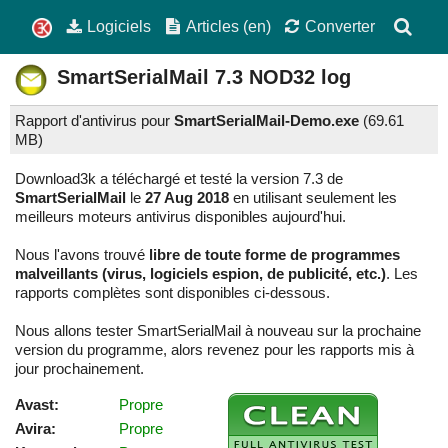
Logiciels
Articles (en)
Converter
SmartSerialMail
7.3
NOD32 log
Rapport d'antivirus pour
SmartSerialMail-Demo.exe
(
69.61
MB)
Download3k a téléchargé et testé la version 7.3 de
SmartSerialMail
le
27 Aug 2018
en utilisant seulement les
meilleurs moteurs antivirus disponibles aujourd'hui.
Nous l'avons trouvé
libre de toute forme de programmes
malveillants (virus, logiciels espion, de publicité, etc.)
. Les
rapports complètes sont disponibles ci-dessous.
Nous allons tester SmartSerialMail à nouveau sur la prochaine
version du programme, alors revenez pour les rapports mis à
jour prochainement.
Avast:
Propre
Avira:
Propre