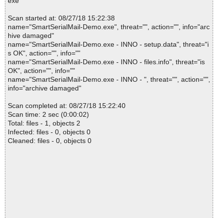
exe
Scan started at: 08/27/18 15:22:38
name="SmartSerialMail-Demo.exe", threat="", action="", info="arc
hive damaged"
name="SmartSerialMail-Demo.exe - INNO - setup.data", threat="i
s OK", action="", info=""
name="SmartSerialMail-Demo.exe - INNO - files.info", threat="is
OK", action="", info=""
name="SmartSerialMail-Demo.exe - INNO - ", threat="", action="",
info="archive damaged"
Scan completed at: 08/27/18 15:22:40
Scan time: 2 sec (0:00:02)
Total: files - 1, objects 2
Infected: files - 0, objects 0
Cleaned: files - 0, objects 0