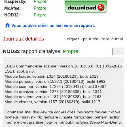
Kaspersky:
Propre
McAfee:
Propre
NOD32:
Propre
Vous pouvez créer un lien vers ce rapport
.
Journaux détaillés
cliquez - pour réduire le journal
NOD32
rapport d'analyse:
Propre
ECLS Command-line scanner, version 10.0.386.0, (C) 1992-2016
ESET, spol. s r.o.
Module loader, version 1014 (20180123), build 1029
Module perseus, version 1537.3 (20180413), build 1962
Module scanner, version 17234 (20180417), build 37067
Module archiver, version 1273 (20180309), build 1341
Module advheur, version 1187 (20180328), build 1163
Module cleaner, version 1157 (20180319), build 1217
Command line: /log-rewrite /log-all /files /no-boots /no-heur /no-a
dv-heur /mail /sfx /rtp /adware /unsafe /unwanted /pattern /action
=none /no-quarantine /log-file=output.tmp SmartSerialMail-Demo.