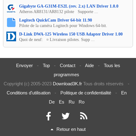
Gigabyte GA-G31M-ES2L (rev. 2.x) LAN Driver 1.0.0
Atheros AR8131/AR8132 pilote Supporte ...
Logitech QuickCam Driver 64-bit 11.90
Pilote de la caméra Logitech pour Windows 64-bit.
D-Link DWA-125 Wireless 150 USB Adapter Driver 1.00
Quoi de neuf: ¤ Livraison pilotes. Supp ...
Envoyer
-
Top
-
Contact
-
Aide
-
Tous les
programmes
Copyright (c) 2005-2023
Download3K.fr
Tous droits réservés
-
Conditions d'utilisation
-
Politique de confidentialité
-
En
De
Es
Ru
Ro
Retour en haut