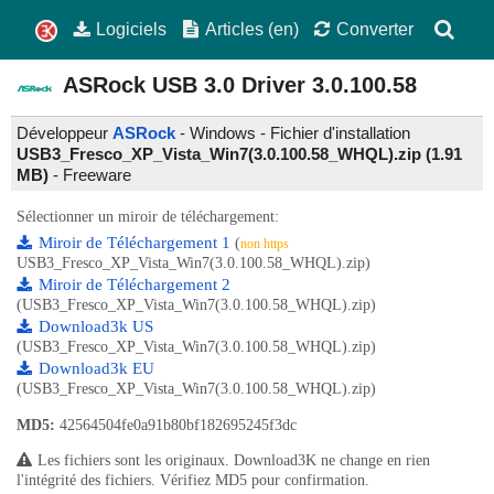
Logiciels
Articles (en)
Converter
ASRock USB 3.0 Driver
3.0.100.58
Développeur
ASRock
- Windows - Fichier d'installation
USB3_Fresco_XP_Vista_Win7(3.0.100.58_WHQL).zip (1.91
MB)
-
Freeware
Sélectionner un miroir de téléchargement:
Miroir de Téléchargement 1
(
non https
USB3_Fresco_XP_Vista_Win7(3.0.100.58_WHQL).zip)
Miroir de Téléchargement 2
(USB3_Fresco_XP_Vista_Win7(3.0.100.58_WHQL).zip)
Download3k US
(USB3_Fresco_XP_Vista_Win7(3.0.100.58_WHQL).zip)
Download3k EU
(USB3_Fresco_XP_Vista_Win7(3.0.100.58_WHQL).zip)
MD5:
42564504fe0a91b80bf182695245f3dc
Les fichiers sont les originaux. Download3K ne change en rien
l'intégrité des fichiers. Vérifiez MD5 pour confirmation.