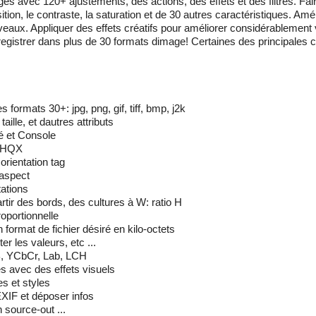
 avec 120+ ajustements, des actions, des effets et des filtres. Fai
ion, le contraste, la saturation et de 30 autres caractéristiques. Améli
-niveaux. Appliquer des effets créatifs pour améliorer considérablement
enregistrer dans plus de 30 formats dimage! Certaines des principales 
s formats 30+: jpg, png, gif, tiff, bmp, j2k
aille, et dautres attributs
é et Console
, HQX
orientation tag
 daspect
tations
artir des bords, des cultures à W: ratio H
oportionnelle
ormat de fichier désiré en kilo-octets
er les valeurs, etc ...
, YCbCr, Lab, LCH
es avec des effets visuels
es et styles
IF ​​et déposer infos
 source-out ...