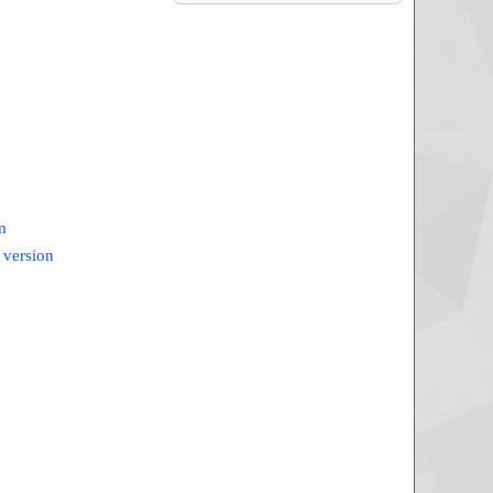
m
 version