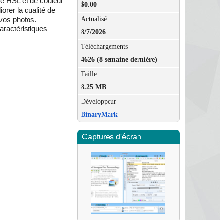
re HSL et de couleur
$0.00
orer la qualité de
Actualisé
 vos photos.
caractéristiques
8/7/2026
Téléchargements
4626 (8 semaine dernière)
Taille
8.25 MB
Développeur
BinaryMark
Captures d'écran