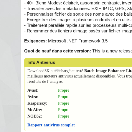
- 40+ Blend Modes: éclaircir, assombrir, contraste, invers
- Travailler avec les métadonnées: EXIF, IPTC, GPS, X
- Personnaliser fichier de sortie des noms avec des ba
- Enregistrer des images à plusieurs endroits et en utili
- Traitement parallèle rapide sur les processeurs multi-c
- Renommer des fichiers dimage basés sur fichier image 
Exigences:
Microsoft .NET Framework 3.5
Quoi de neuf dans cette version:
This is a new release
Info Antivirus
Download3K a téléchargé et testé
Batch Image Enhancer Lit
meilleurs moteurs antivirus actuellement disponibles. Vous tro
résultats de l’analyse:
Avast:
Propre
Avira:
Propre
Kaspersky:
Propre
McAfee:
Propre
NOD32:
Propre
Rapport antivirus complet