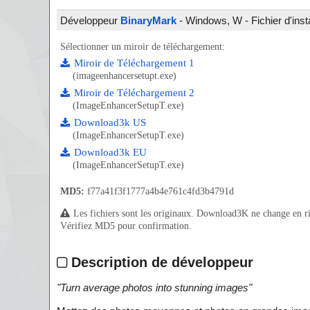
Développeur
BinaryMark
- Windows, W - Fichier d'inst
Sélectionner un miroir de téléchargement:
Miroir de Téléchargement 1
(imageenhancersetupt.exe)
Miroir de Téléchargement 2
(ImageEnhancerSetupT.exe)
Download3k US
(ImageEnhancerSetupT.exe)
Download3k EU
(ImageEnhancerSetupT.exe)
MD5:
f77a41f3f1777a4b4e761c4fd3b4791d
Les fichiers sont les originaux. Download3K ne change en rien
Vérifiez MD5 pour confirmation.
Description de développeur
"
Turn average photos into stunning images
"