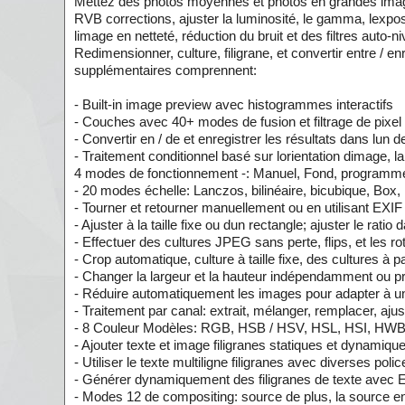
Mettez des photos moyennes et photos en grandes images
RVB corrections, ajuster la luminosité, le gamma, lexposit
limage en netteté, réduction du bruit et des filtres auto
Redimensionner, culture, filigrane, et convertir entre / 
supplémentaires comprennent:
- Built-in image preview avec histogrammes interactifs
- Couches avec 40+ modes de fusion et filtrage de pixel
- Convertir en / de et enregistrer les résultats dans lun de
- Traitement conditionnel basé sur lorientation dimage, la t
4 modes de fonctionnement -: Manuel, Fond, programm
- 20 modes échelle: Lanczos, bilinéaire, bicubique, Box
- Tourner et retourner manuellement ou en utilisant EXIF ​​
- Ajuster à la taille fixe ou dun rectangle; ajuster le ratio
- Effectuer des cultures JPEG sans perte, flips, et les ro
- Crop automatique, culture à taille fixe, des cultures à p
- Changer la largeur et la hauteur indépendamment ou pr
- Réduire automatiquement les images pour adapter à un f
- Traitement par canal: extrait, mélanger, remplacer, ajust
- 8 Couleur Modèles: RGB, HSB / HSV, HSL, HSI, HWB
- Ajouter texte et image filigranes statiques et dynamiqu
- Utiliser le texte multiligne filigranes avec diverses polic
- Générer dynamiquement des filigranes de texte avec EX
- Modes 12 de compositing: source de plus, la source en