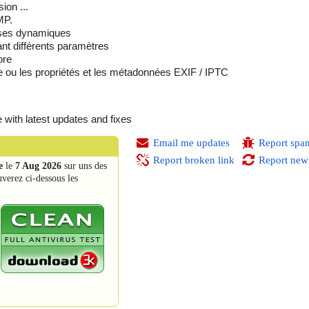
ion ...
MP.
lises dynamiques
sant différents paramètres
ore
ou les propriétés et les métadonnées EXIF ​​/ IPTC
 with latest updates and fixes
Email me updates
Report spa
Report broken link
Report new
e
le
7 Aug 2026
sur uns des
uverez ci-dessous les