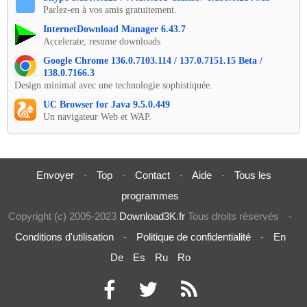
Parlez-en à vos amis gratuitement.
InternetDownload Manager 6.43.7
Accelerate, resume downloads
Google Chrome 136.0.7103.114 / 137.0.7151.15 Beta /
138.0.7166.3
Design minimal avec une technologie sophistiquée.
UC Browser for Java 9.5.0.449
Un navigateur Web et WAP.
Envoyer
-
Top
-
Contact
-
Aide
-
Tous les
programmes
Copyright (c) 2005-2023
Download3K.fr
Tous droits réservés
-
Conditions d'utilisation
-
Politique de confidentialité
-
En
De
Es
Ru
Ro