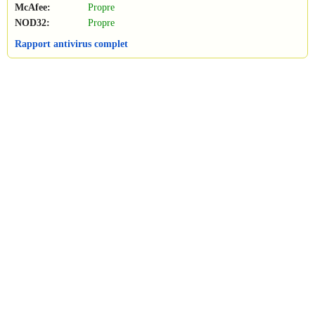
McAfee:
Propre
NOD32:
Propre
Rapport antivirus complet