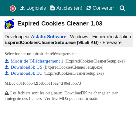
Logiciels
Articles (en)
Converter
Expired Cookies Cleaner
1.03
Développeur
Astatix Software
- Windows - Fichier d'installation
ExpiredCookiesCleanerSetup.exe (98.56 KB)
-
Freeware
Sélectionner un miroir de téléchargement:
Miroir de Téléchargement 1
(ExpiredCookiesCleanerSetup.exe)
Download3k US
(ExpiredCookiesCleanerSetup.exe)
Download3k EU
(ExpiredCookiesCleanerSetup.exe)
MD5:
d01f6bb542fcebd3e1be24d40ef5b573
Les fichiers sont les originaux. Download3K ne change en rien
l'intégrité des fichiers. Vérifiez MD5 pour confirmation.