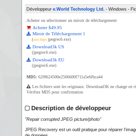
Développeur
e.World Technology Ltd.
- Windows - Fich
Acheter ou sélectionner un miroir de téléchargement:
Acheter $49.95
Miroir de Téléchargement 1
(
jpegrec6.exe)
non https
Download3k US
(jpegrec6.exe)
Download3k EU
(jpegrec6.exe)
MD5:
62f8624500e2506600f711a5e6fbca44
Les fichiers sont les originaux. Download3K ne change en rien
Vérifiez MD5 pour confirmation.
Description de développeur
"
Repair corrupted JPEG picture/photo
"
JPEG Recovery est un outil pratique pour réparer l'imag
de données.