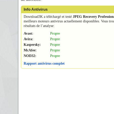
Info Antivirus
Download3K a téléchargé et testé
JPEG Recovery Profession
meilleurs moteurs antivirus actuellement disponibles. Vous tro
résultats de l’analyse:
Avast:
Propre
Avira:
Propre
Kaspersky:
Propre
McAfee:
Propre
NOD32:
Propre
Rapport antivirus complet