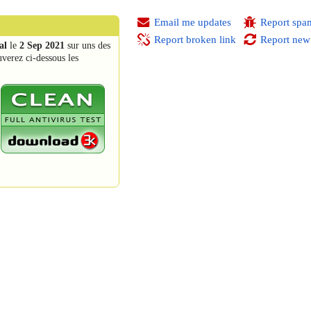
Email me updates
Report spa
Report broken link
Report new
al
le
2 Sep 2021
sur uns des
uverez ci-dessous les