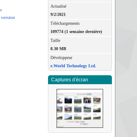
Actualisé
m
9/2/2021
 version
Téléchargements
109774 (1 semaine dernière)
Taille
8.30 MB
Développeur
e.World Technology Ltd.
Captures d'écran