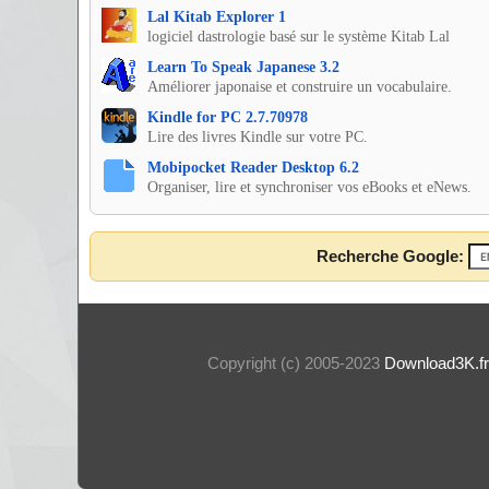
Lal Kitab Explorer 1
logiciel dastrologie basé sur le système Kitab Lal
Learn To Speak Japanese 3.2
Améliorer japonaise et construire un vocabulaire.
Kindle for PC 2.7.70978
Lire des livres Kindle sur votre PC.
Mobipocket Reader Desktop 6.2
Organiser, lire et synchroniser vos eBooks et eNews.
Recherche Google:
Copyright (c) 2005-2023
Download3K.fr