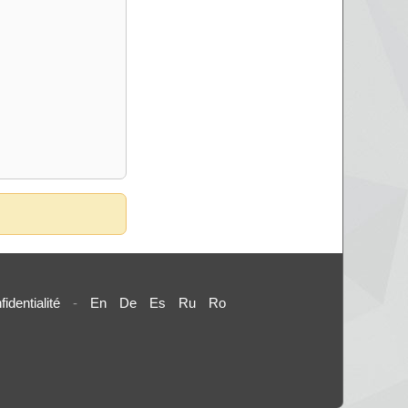
fidentialité
-
En
De
Es
Ru
Ro