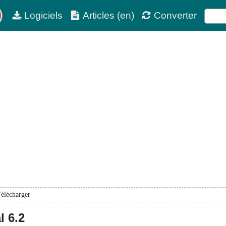
Logiciels
Articles (en)
Converter
élécharger
l
6.2