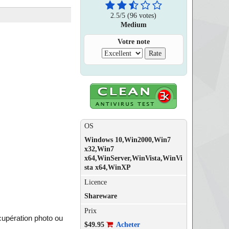
2.5
/
5
(96 votes)
Medium
Votre note
OS
Windows 10,Win2000,Win7
x32,Win7
x64,WinServer,WinVista,WinVi
sta x64,WinXP
Licence
Shareware
Prix
cupération photo ou
$49.95
Acheter