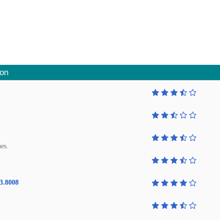
ion
ues.
3.8008