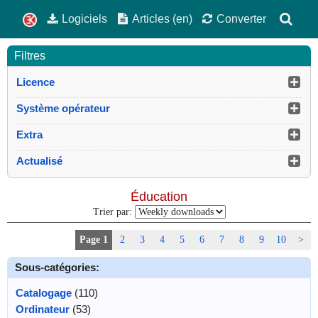
Logiciels
Articles (en)
Converter
Filtres
Licence
Système opérateur
Extra
Actualisé
Éducation
Trier par:
Page 1
2
3
4
5
6
7
8
9
10
>
Sous-catégories:
Catalogage
(110)
Ordinateur
(53)