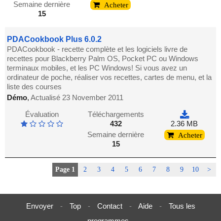
Semaine dernière
Acheter
15
PDACookbook Plus 6.0.2
PDACookbook - recette complète et les logiciels livre de
recettes pour Blackberry Palm OS, Pocket PC ou Windows
terminaux mobiles, et les PC Windows! Si vous avez un
ordinateur de poche, réaliser vos recettes, cartes de menu, et la
liste des courses
Démo
,
Actualisé 23 November 2011
Évaluation
Téléchargements
432
2.36 MB
Semaine dernière
Acheter
15
Page 1
2
3
4
5
6
7
8
9
10
>
Envoyer
-
Top
-
Contact
-
Aide
-
Tous les
programmes