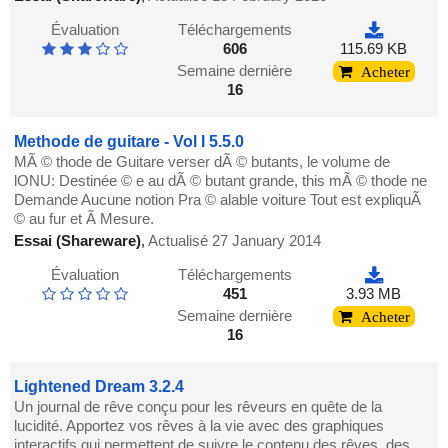
Évaluation
Téléchargements
606
115.69 KB
Semaine dernière
Acheter
16
Methode de guitare - Vol I 5.5.0
MÃ © thode de Guitare verser dÃ © butants, le volume de
lONU: Destinée © e au dÃ © butant grande, this mÃ © thode ne
Demande Aucune notion Pra © alable voiture Tout est expliquÃ
© au fur et Ã Mesure.
Essai (Shareware)
,
Actualisé 27 January 2014
Évaluation
Téléchargements
451
3.93 MB
Semaine dernière
Acheter
16
Lightened Dream 3.2.4
Un journal de rêve conçu pour les rêveurs en quête de la
lucidité. Apportez vos rêves à la vie avec des graphiques
interactifs qui permettent de suivre le contenu des rêves, des