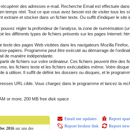
écupérer des adresses e-mail. Recherche Email est effectuée dans l
 en temps réel. Tout ce que vous avez besoin est de visiter tous les si
aire et stocker dans un fichier texte. Ou suffit d'indiquer le site init
pouvez régler la profondeur de l'analyse, la zone de numérisation (
oir les différents types de fichiers présents sur les pages Internet: ht
e texte des pages Web visitées dans les navigateurs Mozilla Firefox,
sse-papiers. Programme peut être exécuté au démarrage de l'ordinateu
mail de manière indépendante.
tir de fichiers sur votre ordinateur. Ces fichiers peuvent être des fic
, les fichiers texte et les fichiers exécutables même. Votre disque 
ile à utiliser. Il suffit de définir les dossiers ou disques, et le program
adresses URL cible. Vous chargez dans le programme et lancez la rec
M or more, 200 MB free disk space
Email me updates
Report spa
Report broken link
Report new
Dec 2016
sur uns des