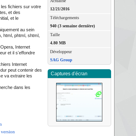
Actualisé
es fichiers sur votre
12/21/2016
tes, et des
Téléchargements
ial, et le
940 (3 semaine dernière)
uniquement au sein
Taille
m, html, phtml, shtml,
4.80 MB
 Opera, Internet
Développeur
r et il s'effondre
SAG Group
hiers Internet
dur peut contenir des
Captures d'écran
me va extraire les
herche dans les
m
 version