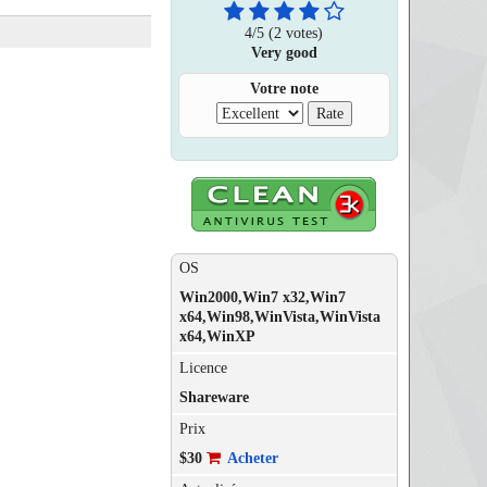
4
/
5
(2 votes)
Very good
Votre note
OS
Win2000,Win7 x32,Win7
x64,Win98,WinVista,WinVista
x64,WinXP
Licence
Shareware
Prix
$30
Acheter