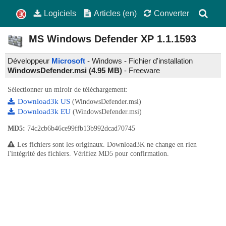
Logiciels
Articles (en)
Converter
MS Windows Defender XP
1.1.1593
Développeur
Microsoft
- Windows - Fichier d'installation
WindowsDefender.msi (4.95 MB)
-
Freeware
Sélectionner un miroir de téléchargement:
Download3k US
(WindowsDefender.msi)
Download3k EU
(WindowsDefender.msi)
MD5:
74c2cb6b46ce99ffb13b992dcad70745
Les fichiers sont les originaux. Download3K ne change en rien
l'intégrité des fichiers. Vérifiez MD5 pour confirmation.