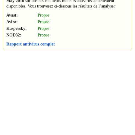
May 2016
sur uns des meilleurs moteurs antivirus actuellement
disponibles. Vous trouverez ci-dessous les résultats de l’analyse:
Avast:
Propre
Avira:
Propre
Kaspersky:
Propre
NOD32:
Propre
Rapport antivirus complet