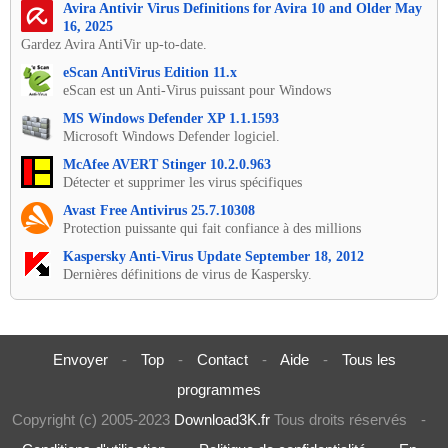
Avira Antivir Virus Definitions for Avira 10 and Older May
16, 2025
Gardez Avira AntiVir up-to-date.
eScan AntiVirus Edition 11.x
eScan est un Anti-Virus puissant pour Windows
MS Windows Defender XP 1.1.1593
Microsoft Windows Defender logiciel.
McAfee AVERT Stinger 10.2.0.963
Détecter et supprimer les virus spécifiques
Avast Free Antivirus 25.7.10308
Protection puissante qui fait confiance à des millions
Kaspersky Anti-Virus Update September 18, 2012
Dernières définitions de virus de Kaspersky.
Envoyer
-
Top
-
Contact
-
Aide
-
Tous les
programmes
Copyright (c) 2005-2023
Download3K.fr
Tous droits réservés
-