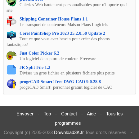
Galeries Web hautement personnalisables pour n'importe quel
site.
Shipping Container House Plans 1.1
Le transport de conteneurs Maison Plans Logiciels
Corel PaintShop Pro 2023 25.2.0.58 Update 2
Tout ce que vous avez besoin pour créer des photos
fantastiques!
Just Color Picker 6.2
Un logiciel de capture de couleur. Freeware.
JR Split File 1.2
Diviser un gros fichier en plusieurs fichiers plus petits
progeCAD Smart! free DWG CAD 9.0.28.8
progeCAD Smart! personnel gratuit logiciel de CAO
Envoyer
-
Top
-
Contact
-
Aide
-
Tous les
programmes
Copyright (c) 2005-2023
Download3K.fr
Tous droits réservés
-