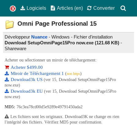
Logiciels
Articles (en)
Converter
Omni Page Professional
15
Développeur
Nuance
- Windows - Fichier d'installation
Download SetupOmniPage15Pro now.exe (121.68 KB)
-
Shareware
Acheter ou sélectionner un miroir de téléchargement:
Acheter $499.00
Miroir de Téléchargement 1
(
)
non https
Download3k US
(ver 15, Download SetupOmniPage15Pro
now.exe)
Download3k EU
(ver 15, Download SetupOmniPage15Pro
now.exe)
MD5:
76c3ea78cd00d5e9289e49791450ada2
Les fichiers sont les originaux. Download3K ne change en rien
l'intégrité des fichiers. Vérifiez MD5 pour confirmation.