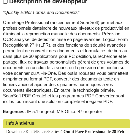
Description de développeur
"
Quickly Editor Forms and Documents
"
OmniPage Professional (anciennement ScanSoft) permet aux
professionnels datteindre de nouveaux niveaux de productivité en
éliminant la reproduction manuelle des documents. Précision
OCR analyse, de détection mise en page avancée, Logical Form
Recognitionâ ?? ¢ (LFR), et des fonctions de sécurité avancées
permettent de convertir des documents et formulaires de bureau
dans plus de 30 applications pour PC dédition, la recherche et le
partage. flux de travaux personnalisés gèrent de gros volumes de
documents en un clic de la souris ou la pression dun bouton sur
votre scanner ou All-in-One. Des outils robustes vous permettent
dimprimer au format PDF, convertir des documents texte en
fichiers audio et ajouter des signatures numériques à vos
documents électroniques. En outre, la technologie primée,
ScanSoft PDF Create! et les programmes PDF Converter sont
inclus fournissant une solution complète et inégalée PDF.
Exigences:
IE 5.1 or great, MS Office 97 or greater
Info Antivirus
Download3K a téléchargé et testé
Omni Page Professional
le
28 Feb