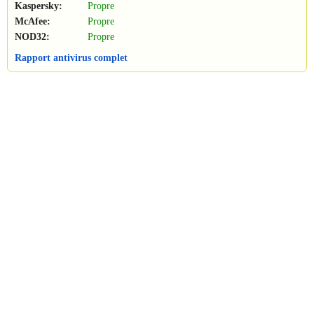
Kaspersky:
Propre
McAfee:
Propre
NOD32:
Propre
Rapport antivirus complet