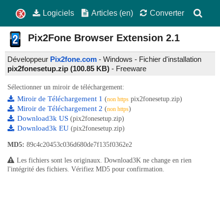
Logiciels
Articles (en)
Converter
Pix2Fone Browser Extension
2.1
Développeur
Pix2fone.com
- Windows - Fichier d'installation
pix2fonesetup.zip (100.85 KB)
-
Freeware
Sélectionner un miroir de téléchargement:
Miroir de Téléchargement 1
(
pix2fonesetup.zip)
non https
Miroir de Téléchargement 2
(
)
non https
Download3k US
(pix2fonesetup.zip)
Download3k EU
(pix2fonesetup.zip)
MD5:
89c4c20453c036d680de7f135f0362e2
Les fichiers sont les originaux. Download3K ne change en rien
l'intégrité des fichiers. Vérifiez MD5 pour confirmation.