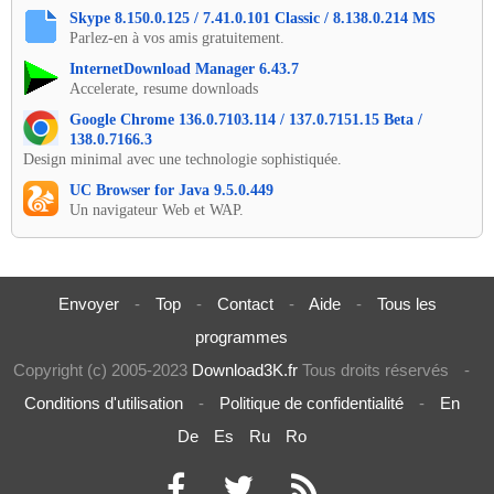
Skype 8.150.0.125 / 7.41.0.101 Classic / 8.138.0.214 MS
Parlez-en à vos amis gratuitement.
InternetDownload Manager 6.43.7
Accelerate, resume downloads
Google Chrome 136.0.7103.114 / 137.0.7151.15 Beta /
138.0.7166.3
Design minimal avec une technologie sophistiquée.
UC Browser for Java 9.5.0.449
Un navigateur Web et WAP.
Envoyer
-
Top
-
Contact
-
Aide
-
Tous les
programmes
Copyright (c) 2005-2023
Download3K.fr
Tous droits réservés
-
Conditions d'utilisation
-
Politique de confidentialité
-
En
De
Es
Ru
Ro