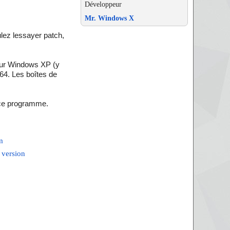
Développeur
Mr. Windows X
ulez lessayer patch,
 sur Windows XP (y
64. Les boîtes de
 ce programme.
m
 version