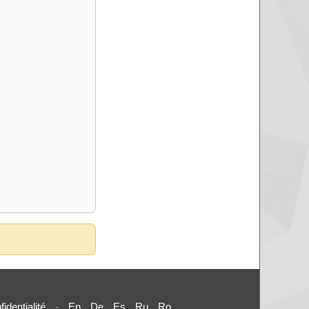
fidentialité
-
En
De
Es
Ru
Ro