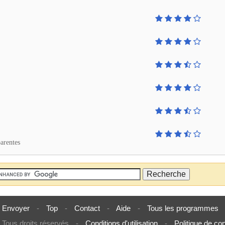
parentes
Envoyer
-
Top
-
Contact
-
Aide
-
Tous les programmes
Tous droits réservés
-
Conditions d'utilisation
-
Politique de con