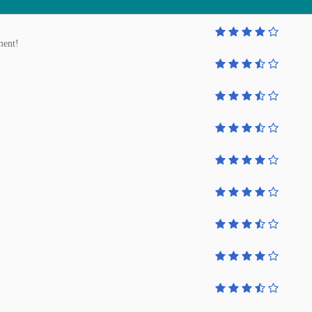
ment!