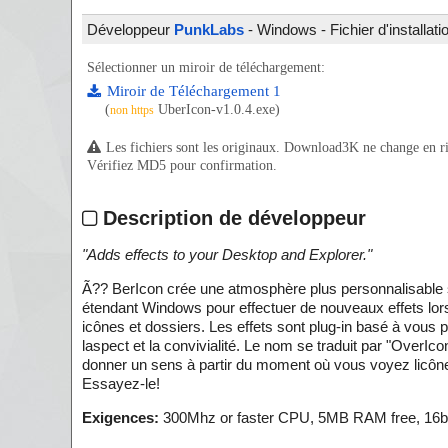
Développeur
PunkLabs
- Windows - Fichier d'installat
Sélectionner un miroir de téléchargement:
Miroir de Téléchargement 1
(
UberIcon-v1.0.4.exe)
non https
Les fichiers sont les originaux. Download3K ne change en rien
Vérifiez MD5 pour confirmation.
Description de développeur
"
Adds effects to your Desktop and Explorer.
"
Ã?? BerIcon crée une atmosphère plus personnalisable 
étendant Windows pour effectuer de nouveaux effets lo
icônes et dossiers. Les effets sont plug-in basé à vous 
laspect et la convivialité. Le nom se traduit par "OverI
donner un sens à partir du moment où vous voyez licône 
Essayez-le!
Exigences:
300Mhz or faster CPU, 5MB RAM free, 16bit