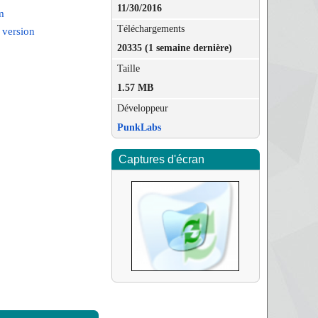
11/30/2016
m
Téléchargements
 version
20335 (1 semaine dernière)
Taille
1.57 MB
Développeur
PunkLabs
Captures d'écran