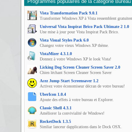
Programmes populaires de la catégorie Bureau
Vista Transformation Pack 9.0.1
Transformer Windows XP à Vista ressemblent gratuite
Universal Vista Inspirat Brico Pack Ultimate 2 1.0
Une mise à jour pour Vista Inspirat Pack Brico.
Vista Visual Styles Pack 6.0
Changez votre vieux Windows XP thème.
VistaMizer 4.3.1.0
Donnez à votre Windows XP le look Vista!
Licking Dog Screen Cleaner Screen Saver 2.0
Chien léchant Screen Cleaner Screen Saver
Acez Jump Start Screensaver 1.2
Activez votre économiseur décran de votre bureau!
UberIcon 1.0.4
Ajoute des effets à votre bureau et Explorer.
Classic Shell 4.3.1
Améliorer la convivialité de Windows!
RocketDock 1.3.5
Simliar lanceur dapplications dans le Dock OSX.