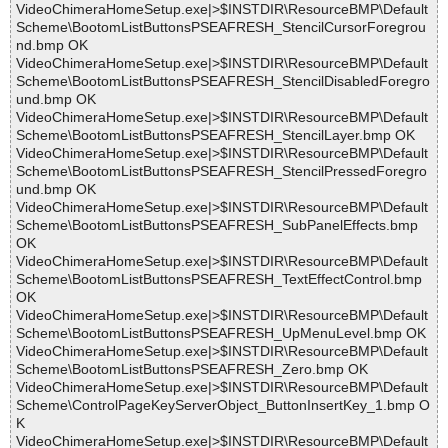
VideoChimeraHomeSetup.exe|>$INSTDIR\ResourceBMP\Default
Scheme\BootomListButtonsPSEAFRESH_StencilCursorForegrou
nd.bmp OK
VideoChimeraHomeSetup.exe|>$INSTDIR\ResourceBMP\Default
Scheme\BootomListButtonsPSEAFRESH_StencilDisabledForegro
und.bmp OK
VideoChimeraHomeSetup.exe|>$INSTDIR\ResourceBMP\Default
Scheme\BootomListButtonsPSEAFRESH_StencilLayer.bmp OK
VideoChimeraHomeSetup.exe|>$INSTDIR\ResourceBMP\Default
Scheme\BootomListButtonsPSEAFRESH_StencilPressedForegro
und.bmp OK
VideoChimeraHomeSetup.exe|>$INSTDIR\ResourceBMP\Default
Scheme\BootomListButtonsPSEAFRESH_SubPanelEffects.bmp
OK
VideoChimeraHomeSetup.exe|>$INSTDIR\ResourceBMP\Default
Scheme\BootomListButtonsPSEAFRESH_TextEffectControl.bmp
OK
VideoChimeraHomeSetup.exe|>$INSTDIR\ResourceBMP\Default
Scheme\BootomListButtonsPSEAFRESH_UpMenuLevel.bmp OK
VideoChimeraHomeSetup.exe|>$INSTDIR\ResourceBMP\Default
Scheme\BootomListButtonsPSEAFRESH_Zero.bmp OK
VideoChimeraHomeSetup.exe|>$INSTDIR\ResourceBMP\Default
Scheme\ControlPageKeyServerObject_ButtonInsertKey_1.bmp O
K
VideoChimeraHomeSetup.exe|>$INSTDIR\ResourceBMP\Default