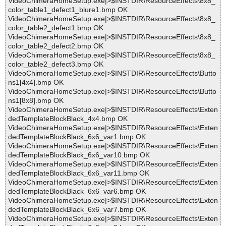
VideoChimeraHomeSetup.exe|>$INSTDIR\ResourceEffects\8x8_
color_table1_defect1_blure1.bmp OK
VideoChimeraHomeSetup.exe|>$INSTDIR\ResourceEffects\8x8_
color_table2_defect1.bmp OK
VideoChimeraHomeSetup.exe|>$INSTDIR\ResourceEffects\8x8_
color_table2_defect2.bmp OK
VideoChimeraHomeSetup.exe|>$INSTDIR\ResourceEffects\8x8_
color_table2_defect3.bmp OK
VideoChimeraHomeSetup.exe|>$INSTDIR\ResourceEffects\Butto
ns1[4x4].bmp OK
VideoChimeraHomeSetup.exe|>$INSTDIR\ResourceEffects\Butto
ns1[8x8].bmp OK
VideoChimeraHomeSetup.exe|>$INSTDIR\ResourceEffects\Exten
dedTemplateBlockBlack_4x4.bmp OK
VideoChimeraHomeSetup.exe|>$INSTDIR\ResourceEffects\Exten
dedTemplateBlockBlack_6x6_var1.bmp OK
VideoChimeraHomeSetup.exe|>$INSTDIR\ResourceEffects\Exten
dedTemplateBlockBlack_6x6_var10.bmp OK
VideoChimeraHomeSetup.exe|>$INSTDIR\ResourceEffects\Exten
dedTemplateBlockBlack_6x6_var11.bmp OK
VideoChimeraHomeSetup.exe|>$INSTDIR\ResourceEffects\Exten
dedTemplateBlockBlack_6x6_var6.bmp OK
VideoChimeraHomeSetup.exe|>$INSTDIR\ResourceEffects\Exten
dedTemplateBlockBlack_6x6_var7.bmp OK
VideoChimeraHomeSetup.exe|>$INSTDIR\ResourceEffects\Exten