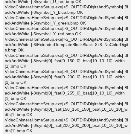
ackAndWhite ]-8\symbol_U_red.bmp OK
VideoChimeraHomeSetup.exe|>$_OUTDIR\DigitsAndSymbols[ Bl
ackAndWhite ]-8\symbol_Y_blue.bmp OK
VideoChimeraHomeSetup.exe|>$_OUTDIR\DigitsAndSymbols[ Bl
ackAndWhite ]-5\symbol_Y_green.bmp OK
VideoChimeraHomeSetup.exe|>$_OUTDIR\DigitsAndSymbols[ Bl
ackAndWhite ]-5\symbol_Y_red.bmp OK
VideoChimeraHomeSetup.exe|>$_OUTDIR\DigitsAndSymbols[ Bl
ackAndWhite ]-6\ExtendedTemplateBlockBlack_8x8_NoColorDigit
s.bmp OK
VideoChimeraHomeSetup.exe|>$_OUTDIR\DigitsAndSymbols[ Bl
ackAndWhite ]-8\symb[0]_fsat[0_150_0]_bsat[10_10_10]_width
[1].bmp OK
VideoChimeraHomeSetup.exe|>$_OUTDIR\DigitsAndSymbols[ Bl
ackAndWhite ]-8\symb[0]_fsat[0_200_0]_bsat[10_10_10]_width
[1].bmp OK
VideoChimeraHomeSetup.exe|>$_OUTDIR\DigitsAndSymbols[ Bl
ackAndWhite ]-8\symb[0]_fsat[0_255_0]_bsat[10_10_10]_width
[1].bmp OK
VideoChimeraHomeSetup.exe|>$_OUTDIR\DigitsAndSymbols[ Bl
ackAndWhite ]-8\symb[0]_fsat[150_150_150]_bsat[10_10_10]_wi
dth[1].bmp OK
VideoChimeraHomeSetup.exe|>$_OUTDIR\DigitsAndSymbols[ Bl
ackAndWhite ]-8\symb[0]_fsat[200_200_200]_bsat[10_10_10]_wi
dth[1].bmp OK