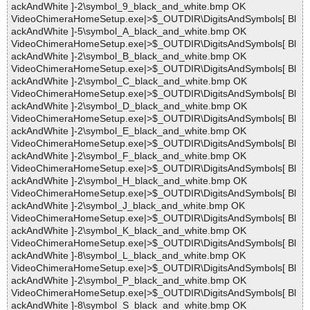
ackAndWhite ]-2\symbol_9_black_and_white.bmp OK
VideoChimeraHomeSetup.exe|>$_OUTDIR\DigitsAndSymbols[ Bl
ackAndWhite ]-5\symbol_A_black_and_white.bmp OK
VideoChimeraHomeSetup.exe|>$_OUTDIR\DigitsAndSymbols[ Bl
ackAndWhite ]-2\symbol_B_black_and_white.bmp OK
VideoChimeraHomeSetup.exe|>$_OUTDIR\DigitsAndSymbols[ Bl
ackAndWhite ]-2\symbol_C_black_and_white.bmp OK
VideoChimeraHomeSetup.exe|>$_OUTDIR\DigitsAndSymbols[ Bl
ackAndWhite ]-2\symbol_D_black_and_white.bmp OK
VideoChimeraHomeSetup.exe|>$_OUTDIR\DigitsAndSymbols[ Bl
ackAndWhite ]-2\symbol_E_black_and_white.bmp OK
VideoChimeraHomeSetup.exe|>$_OUTDIR\DigitsAndSymbols[ Bl
ackAndWhite ]-2\symbol_F_black_and_white.bmp OK
VideoChimeraHomeSetup.exe|>$_OUTDIR\DigitsAndSymbols[ Bl
ackAndWhite ]-2\symbol_H_black_and_white.bmp OK
VideoChimeraHomeSetup.exe|>$_OUTDIR\DigitsAndSymbols[ Bl
ackAndWhite ]-2\symbol_J_black_and_white.bmp OK
VideoChimeraHomeSetup.exe|>$_OUTDIR\DigitsAndSymbols[ Bl
ackAndWhite ]-2\symbol_K_black_and_white.bmp OK
VideoChimeraHomeSetup.exe|>$_OUTDIR\DigitsAndSymbols[ Bl
ackAndWhite ]-8\symbol_L_black_and_white.bmp OK
VideoChimeraHomeSetup.exe|>$_OUTDIR\DigitsAndSymbols[ Bl
ackAndWhite ]-2\symbol_P_black_and_white.bmp OK
VideoChimeraHomeSetup.exe|>$_OUTDIR\DigitsAndSymbols[ Bl
ackAndWhite ]-8\symbol_S_black_and_white.bmp OK