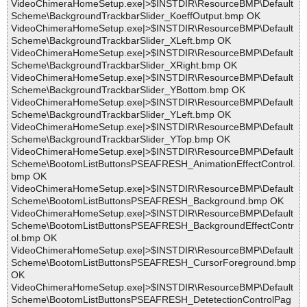
VideoChimeraHomeSetup.exe|>$INSTDIR\ResourceBMP\Default
Scheme\BackgroundTrackbarSlider_KoeffOutput.bmp OK
VideoChimeraHomeSetup.exe|>$INSTDIR\ResourceBMP\Default
Scheme\BackgroundTrackbarSlider_XLeft.bmp OK
VideoChimeraHomeSetup.exe|>$INSTDIR\ResourceBMP\Default
Scheme\BackgroundTrackbarSlider_XRight.bmp OK
VideoChimeraHomeSetup.exe|>$INSTDIR\ResourceBMP\Default
Scheme\BackgroundTrackbarSlider_YBottom.bmp OK
VideoChimeraHomeSetup.exe|>$INSTDIR\ResourceBMP\Default
Scheme\BackgroundTrackbarSlider_YLeft.bmp OK
VideoChimeraHomeSetup.exe|>$INSTDIR\ResourceBMP\Default
Scheme\BackgroundTrackbarSlider_YTop.bmp OK
VideoChimeraHomeSetup.exe|>$INSTDIR\ResourceBMP\Default
Scheme\BootomListButtonsPSEAFRESH_AnimationEffectControl.
bmp OK
VideoChimeraHomeSetup.exe|>$INSTDIR\ResourceBMP\Default
Scheme\BootomListButtonsPSEAFRESH_Background.bmp OK
VideoChimeraHomeSetup.exe|>$INSTDIR\ResourceBMP\Default
Scheme\BootomListButtonsPSEAFRESH_BackgroundEffectContr
ol.bmp OK
VideoChimeraHomeSetup.exe|>$INSTDIR\ResourceBMP\Default
Scheme\BootomListButtonsPSEAFRESH_CursorForeground.bmp
OK
VideoChimeraHomeSetup.exe|>$INSTDIR\ResourceBMP\Default
Scheme\BootomListButtonsPSEAFRESH_DetetectionControlPag