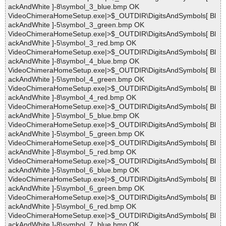
ackAndWhite ]-8\symbol_3_blue.bmp OK
VideoChimeraHomeSetup.exe|>$_OUTDIR\DigitsAndSymbols[ Bl
ackAndWhite ]-5\symbol_3_green.bmp OK
VideoChimeraHomeSetup.exe|>$_OUTDIR\DigitsAndSymbols[ Bl
ackAndWhite ]-5\symbol_3_red.bmp OK
VideoChimeraHomeSetup.exe|>$_OUTDIR\DigitsAndSymbols[ Bl
ackAndWhite ]-8\symbol_4_blue.bmp OK
VideoChimeraHomeSetup.exe|>$_OUTDIR\DigitsAndSymbols[ Bl
ackAndWhite ]-5\symbol_4_green.bmp OK
VideoChimeraHomeSetup.exe|>$_OUTDIR\DigitsAndSymbols[ Bl
ackAndWhite ]-8\symbol_4_red.bmp OK
VideoChimeraHomeSetup.exe|>$_OUTDIR\DigitsAndSymbols[ Bl
ackAndWhite ]-5\symbol_5_blue.bmp OK
VideoChimeraHomeSetup.exe|>$_OUTDIR\DigitsAndSymbols[ Bl
ackAndWhite ]-5\symbol_5_green.bmp OK
VideoChimeraHomeSetup.exe|>$_OUTDIR\DigitsAndSymbols[ Bl
ackAndWhite ]-8\symbol_5_red.bmp OK
VideoChimeraHomeSetup.exe|>$_OUTDIR\DigitsAndSymbols[ Bl
ackAndWhite ]-5\symbol_6_blue.bmp OK
VideoChimeraHomeSetup.exe|>$_OUTDIR\DigitsAndSymbols[ Bl
ackAndWhite ]-5\symbol_6_green.bmp OK
VideoChimeraHomeSetup.exe|>$_OUTDIR\DigitsAndSymbols[ Bl
ackAndWhite ]-5\symbol_6_red.bmp OK
VideoChimeraHomeSetup.exe|>$_OUTDIR\DigitsAndSymbols[ Bl
ackAndWhite ]-8\symbol_7_blue.bmp OK