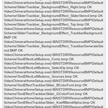
VideoChimeraHomeSetup.exe|>$INSTDIR\ResourceBMP\Default
Scheme\SliderTrackbar_BackgroundEffect_Right.bmp OK
VideoChimeraHomeSetup.exe|>$INSTDIR\ResourceBMP\Default
Scheme\SliderTrackbar_BackgroundEffect_SliderStencil.bmp OK
VideoChimeraHomeSetup.exe|>$INSTDIR\ResourceBMP\Default
Scheme\SliderTrackbar_BackgroundEffect_Top.bmp OK
VideoChimeraHomeSetup.exe|>$INSTDIR\ResourceBMP\Default
Scheme\SliderTrackbar_BackgroundEffect_TrackbarBackground.
BMP OK
VideoChimeraHomeSetup.exe|>$INSTDIR\ResourceBMP\Default
Scheme\SliderTrackbar_BackgroundEffect_TrackbarGenerateSte
ncil.BMP OK
VideoChimeraHomeSetup.exe|>$INSTDIR\ResourceBMP\Default
Scheme\TextEffectLeftButtons_Fonts.bmp OK
VideoChimeraHomeSetup.exe|>$INSTDIR\ResourceBMP\Default
Scheme\TextEffectLeftButtons_SelectOp.bmp OK
VideoChimeraHomeSetup.exe|>$INSTDIR\ResourceBMP\Default
Scheme\TextEffectLeftButtons_Sources.bmp OK
VideoChimeraHomeSetup.exe|>$INSTDIR\ResourceBMP\Default
Scheme\TextEffectTrackbarSlider_BColorFont.bmp OK
VideoChimeraHomeSetup.exe|>$INSTDIR\ResourceBMP\Default
Scheme\TextEffectTrackbarSlider_GColorFont.bmp OK
VideoChimeraHomeSetup.exe|>$INSTDIR\ResourceBMP\Default
Scheme\TextEffectTrackbarSlider_KoeffBlendAlpha.bmp OK
VideoChimeraHomeSetup.exe|>$INSTDIR\ResourceBMP\Default