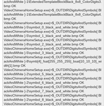
ackAndWhite ]-1\ExtendedTemplateBlockBlack_8x8_ColorDigits3.
bmp OK
VideoChimeraHomeSetup.exe|>$_OUTDIR\DigitsAndSymbols[ Bl
ackAndWhite ]-1\ExtendedTemplateBlockBlack_8x8_ColorDigits4.
bmp OK
VideoChimeraHomeSetup.exe|>$_OUTDIR\DigitsAndSymbols[ Bl
ackAndWhite ]-5\symbol_0_black_and_white.bmp OK
VideoChimeraHomeSetup.exe|>$_OUTDIR\DigitsAndSymbols[ Bl
ackAndWhite ]-5\symbol_1_black_and_white.bmp OK
VideoChimeraHomeSetup.exe|>$_OUTDIR\DigitsAndSymbols[ Bl
ackAndWhite ]-8\symbol_2_black_and_white.bmp OK
VideoChimeraHomeSetup.exe|>$_OUTDIR\DigitsAndSymbols[ Bl
ackAndWhite ]-5\symbol_3_black_and_white.bmp OK
VideoChimeraHomeSetup.exe|>$_OUTDIR\DigitsAndSymbols[ Bl
ackAndWhite ]-8\symb[4]_fsat[255_255_255]_bsat[10_10_10]_wi
dth[1].bmp OK
VideoChimeraHomeSetup.exe|>$_OUTDIR\DigitsAndSymbols[ Bl
ackAndWhite ]-2\symbol_5_black_and_white.bmp OK
VideoChimeraHomeSetup.exe|>$_OUTDIR\DigitsAndSymbols[ Bl
ackAndWhite ]-2\symbol_6_black_and_white.bmp OK
VideoChimeraHomeSetup.exe|>$_OUTDIR\DigitsAndSymbols[ Bl
ackAndWhite ]-2\symbol_7_black_and_white.bmp OK
VideoChimeraHomeSetup.exe|>$_OUTDIR\DigitsAndSymbols[ Bl
ackAndWhite ]-2\symbol_8_black_and_white.bmp OK
VideoChimeraHomeSetup.exe|>$_OUTDIR\DigitsAndSymbols[ Bl