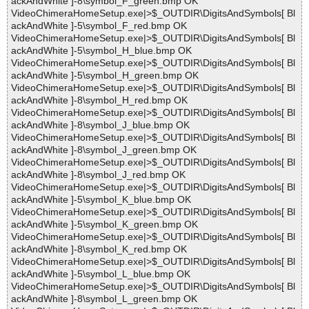
ackAndWhite ]-8\symbol_F_green.bmp OK
VideoChimeraHomeSetup.exe|>$_OUTDIR\DigitsAndSymbols[ Bl
ackAndWhite ]-5\symbol_F_red.bmp OK
VideoChimeraHomeSetup.exe|>$_OUTDIR\DigitsAndSymbols[ Bl
ackAndWhite ]-5\symbol_H_blue.bmp OK
VideoChimeraHomeSetup.exe|>$_OUTDIR\DigitsAndSymbols[ Bl
ackAndWhite ]-5\symbol_H_green.bmp OK
VideoChimeraHomeSetup.exe|>$_OUTDIR\DigitsAndSymbols[ Bl
ackAndWhite ]-8\symbol_H_red.bmp OK
VideoChimeraHomeSetup.exe|>$_OUTDIR\DigitsAndSymbols[ Bl
ackAndWhite ]-8\symbol_J_blue.bmp OK
VideoChimeraHomeSetup.exe|>$_OUTDIR\DigitsAndSymbols[ Bl
ackAndWhite ]-8\symbol_J_green.bmp OK
VideoChimeraHomeSetup.exe|>$_OUTDIR\DigitsAndSymbols[ Bl
ackAndWhite ]-8\symbol_J_red.bmp OK
VideoChimeraHomeSetup.exe|>$_OUTDIR\DigitsAndSymbols[ Bl
ackAndWhite ]-5\symbol_K_blue.bmp OK
VideoChimeraHomeSetup.exe|>$_OUTDIR\DigitsAndSymbols[ Bl
ackAndWhite ]-5\symbol_K_green.bmp OK
VideoChimeraHomeSetup.exe|>$_OUTDIR\DigitsAndSymbols[ Bl
ackAndWhite ]-8\symbol_K_red.bmp OK
VideoChimeraHomeSetup.exe|>$_OUTDIR\DigitsAndSymbols[ Bl
ackAndWhite ]-5\symbol_L_blue.bmp OK
VideoChimeraHomeSetup.exe|>$_OUTDIR\DigitsAndSymbols[ Bl
ackAndWhite ]-8\symbol_L_green.bmp OK