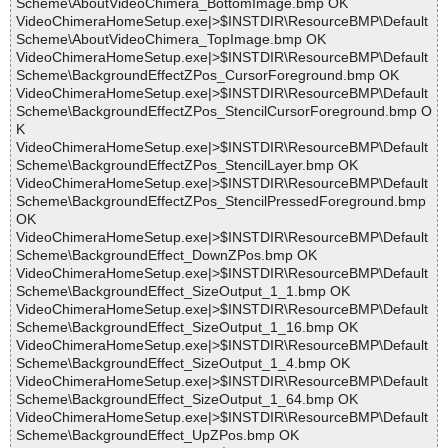
Scheme\AboutVideoChimera_BottomImage.bmp OK
VideoChimeraHomeSetup.exe|>$INSTDIR\ResourceBMP\Default
Scheme\AboutVideoChimera_TopImage.bmp OK
VideoChimeraHomeSetup.exe|>$INSTDIR\ResourceBMP\Default
Scheme\BackgroundEffectZPos_CursorForeground.bmp OK
VideoChimeraHomeSetup.exe|>$INSTDIR\ResourceBMP\Default
Scheme\BackgroundEffectZPos_StencilCursorForeground.bmp O
K
VideoChimeraHomeSetup.exe|>$INSTDIR\ResourceBMP\Default
Scheme\BackgroundEffectZPos_StencilLayer.bmp OK
VideoChimeraHomeSetup.exe|>$INSTDIR\ResourceBMP\Default
Scheme\BackgroundEffectZPos_StencilPressedForeground.bmp
OK
VideoChimeraHomeSetup.exe|>$INSTDIR\ResourceBMP\Default
Scheme\BackgroundEffect_DownZPos.bmp OK
VideoChimeraHomeSetup.exe|>$INSTDIR\ResourceBMP\Default
Scheme\BackgroundEffect_SizeOutput_1_1.bmp OK
VideoChimeraHomeSetup.exe|>$INSTDIR\ResourceBMP\Default
Scheme\BackgroundEffect_SizeOutput_1_16.bmp OK
VideoChimeraHomeSetup.exe|>$INSTDIR\ResourceBMP\Default
Scheme\BackgroundEffect_SizeOutput_1_4.bmp OK
VideoChimeraHomeSetup.exe|>$INSTDIR\ResourceBMP\Default
Scheme\BackgroundEffect_SizeOutput_1_64.bmp OK
VideoChimeraHomeSetup.exe|>$INSTDIR\ResourceBMP\Default
Scheme\BackgroundEffect_UpZPos.bmp OK