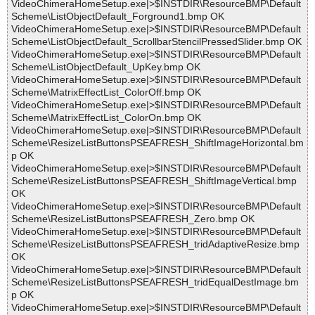
VideoChimeraHomeSetup.exe|>$INSTDIR\ResourceBMP\Default
Scheme\ListObjectDefault_Forground1.bmp OK
VideoChimeraHomeSetup.exe|>$INSTDIR\ResourceBMP\Default
Scheme\ListObjectDefault_ScrollbarStencilPressedSlider.bmp OK
VideoChimeraHomeSetup.exe|>$INSTDIR\ResourceBMP\Default
Scheme\ListObjectDefault_UpKey.bmp OK
VideoChimeraHomeSetup.exe|>$INSTDIR\ResourceBMP\Default
Scheme\MatrixEffectList_ColorOff.bmp OK
VideoChimeraHomeSetup.exe|>$INSTDIR\ResourceBMP\Default
Scheme\MatrixEffectList_ColorOn.bmp OK
VideoChimeraHomeSetup.exe|>$INSTDIR\ResourceBMP\Default
Scheme\ResizeListButtonsPSEAFRESH_ShiftImageHorizontal.bm
p OK
VideoChimeraHomeSetup.exe|>$INSTDIR\ResourceBMP\Default
Scheme\ResizeListButtonsPSEAFRESH_ShiftImageVertical.bmp
OK
VideoChimeraHomeSetup.exe|>$INSTDIR\ResourceBMP\Default
Scheme\ResizeListButtonsPSEAFRESH_Zero.bmp OK
VideoChimeraHomeSetup.exe|>$INSTDIR\ResourceBMP\Default
Scheme\ResizeListButtonsPSEAFRESH_tridAdaptiveResize.bmp
OK
VideoChimeraHomeSetup.exe|>$INSTDIR\ResourceBMP\Default
Scheme\ResizeListButtonsPSEAFRESH_tridEqualDestImage.bm
p OK
VideoChimeraHomeSetup.exe|>$INSTDIR\ResourceBMP\Default