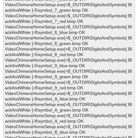
VideoChimeraHomeSetup.exe|>$_OUTDIR\DigitsAndSymbols[ Bl
ackAndWhite ]-5\symbol_7_green.bmp OK
VideoChimeraHomeSetup.exe|>$_OUTDIR\DigitsAndSymbols[ Bl
ackAndWhite ]-5\symbol_7_red.bmp OK
VideoChimeraHomeSetup.exe|>$_OUTDIR\DigitsAndSymbols[ Bl
ackAndWhite ]-8\symbol_8_blue.bmp OK
VideoChimeraHomeSetup.exe|>$_OUTDIR\DigitsAndSymbols[ Bl
ackAndWhite ]-8\symbol_8_green.bmp OK
VideoChimeraHomeSetup.exe|>$_OUTDIR\DigitsAndSymbols[ Bl
ackAndWhite ]-5\symbol_8_red.bmp OK
VideoChimeraHomeSetup.exe|>$_OUTDIR\DigitsAndSymbols[ Bl
ackAndWhite ]-5\symbol_9_blue.bmp OK
VideoChimeraHomeSetup.exe|>$_OUTDIR\DigitsAndSymbols[ Bl
ackAndWhite ]-8\symbol_9_green.bmp OK
VideoChimeraHomeSetup.exe|>$_OUTDIR\DigitsAndSymbols[ Bl
ackAndWhite ]-8\symbol_9_red.bmp OK
VideoChimeraHomeSetup.exe|>$_OUTDIR\DigitsAndSymbols[ Bl
ackAndWhite ]-8\symbol_A_blue.bmp OK
VideoChimeraHomeSetup.exe|>$_OUTDIR\DigitsAndSymbols[ Bl
ackAndWhite ]-8\symbol_A_green.bmp OK
VideoChimeraHomeSetup.exe|>$_OUTDIR\DigitsAndSymbols[ Bl
ackAndWhite ]-8\symbol_A_red.bmp OK
VideoChimeraHomeSetup.exe|>$_OUTDIR\DigitsAndSymbols[ Bl
ackAndWhite ]-8\symbol_B_blue.bmp OK
VideoChimeraHomeSetup.exe|>$_OUTDIR\DigitsAndSymbols[ Bl