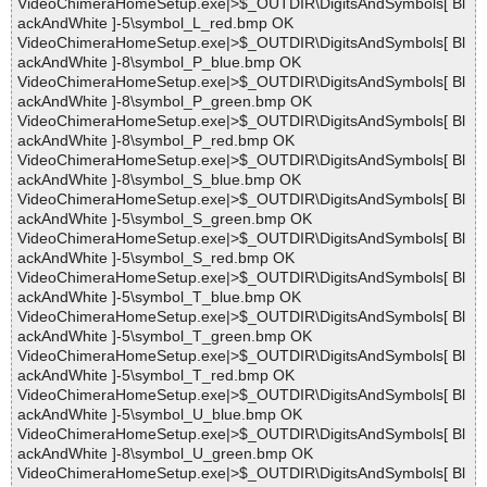
VideoChimeraHomeSetup.exe|>$_OUTDIR\DigitsAndSymbols[ Bl
ackAndWhite ]-5\symbol_L_red.bmp OK
VideoChimeraHomeSetup.exe|>$_OUTDIR\DigitsAndSymbols[ Bl
ackAndWhite ]-8\symbol_P_blue.bmp OK
VideoChimeraHomeSetup.exe|>$_OUTDIR\DigitsAndSymbols[ Bl
ackAndWhite ]-8\symbol_P_green.bmp OK
VideoChimeraHomeSetup.exe|>$_OUTDIR\DigitsAndSymbols[ Bl
ackAndWhite ]-8\symbol_P_red.bmp OK
VideoChimeraHomeSetup.exe|>$_OUTDIR\DigitsAndSymbols[ Bl
ackAndWhite ]-8\symbol_S_blue.bmp OK
VideoChimeraHomeSetup.exe|>$_OUTDIR\DigitsAndSymbols[ Bl
ackAndWhite ]-5\symbol_S_green.bmp OK
VideoChimeraHomeSetup.exe|>$_OUTDIR\DigitsAndSymbols[ Bl
ackAndWhite ]-5\symbol_S_red.bmp OK
VideoChimeraHomeSetup.exe|>$_OUTDIR\DigitsAndSymbols[ Bl
ackAndWhite ]-5\symbol_T_blue.bmp OK
VideoChimeraHomeSetup.exe|>$_OUTDIR\DigitsAndSymbols[ Bl
ackAndWhite ]-5\symbol_T_green.bmp OK
VideoChimeraHomeSetup.exe|>$_OUTDIR\DigitsAndSymbols[ Bl
ackAndWhite ]-5\symbol_T_red.bmp OK
VideoChimeraHomeSetup.exe|>$_OUTDIR\DigitsAndSymbols[ Bl
ackAndWhite ]-5\symbol_U_blue.bmp OK
VideoChimeraHomeSetup.exe|>$_OUTDIR\DigitsAndSymbols[ Bl
ackAndWhite ]-8\symbol_U_green.bmp OK
VideoChimeraHomeSetup.exe|>$_OUTDIR\DigitsAndSymbols[ Bl