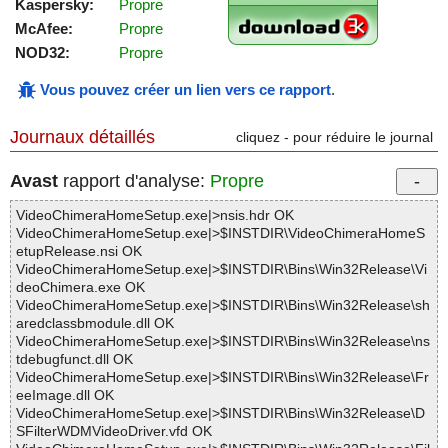
Kaspersky:
Propre
McAfee:
Propre
NOD32:
Propre
Vous pouvez créer un lien vers ce rapport
.
Journaux détaillés
cliquez - pour réduire le journal
Avast
rapport d'analyse:
Propre
VideoChimeraHomeSetup.exe|>nsis.hdr OK
VideoChimeraHomeSetup.exe|>$INSTDIR\VideoChimeraHomeS
etupRelease.nsi OK
VideoChimeraHomeSetup.exe|>$INSTDIR\Bins\Win32Release\Vi
deoChimera.exe OK
VideoChimeraHomeSetup.exe|>$INSTDIR\Bins\Win32Release\sh
aredclassbmodule.dll OK
VideoChimeraHomeSetup.exe|>$INSTDIR\Bins\Win32Release\ns
tdebugfunct.dll OK
VideoChimeraHomeSetup.exe|>$INSTDIR\Bins\Win32Release\Fr
eeImage.dll OK
VideoChimeraHomeSetup.exe|>$INSTDIR\Bins\Win32Release\D
SFilterWDMVideoDriver.vfd OK