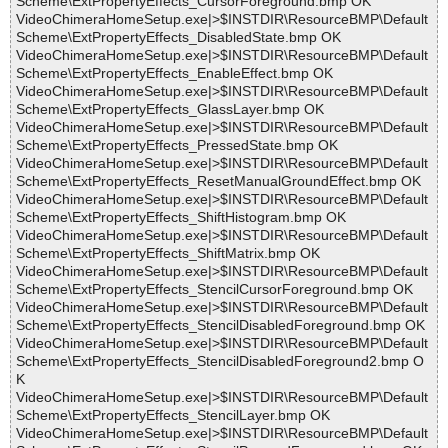
Scheme\ExtPropertyEffects_CursorForeground.bmp OK
VideoChimeraHomeSetup.exe|>$INSTDIR\ResourceBMP\Default
Scheme\ExtPropertyEffects_DisabledState.bmp OK
VideoChimeraHomeSetup.exe|>$INSTDIR\ResourceBMP\Default
Scheme\ExtPropertyEffects_EnableEffect.bmp OK
VideoChimeraHomeSetup.exe|>$INSTDIR\ResourceBMP\Default
Scheme\ExtPropertyEffects_GlassLayer.bmp OK
VideoChimeraHomeSetup.exe|>$INSTDIR\ResourceBMP\Default
Scheme\ExtPropertyEffects_PressedState.bmp OK
VideoChimeraHomeSetup.exe|>$INSTDIR\ResourceBMP\Default
Scheme\ExtPropertyEffects_ResetManualGroundEffect.bmp OK
VideoChimeraHomeSetup.exe|>$INSTDIR\ResourceBMP\Default
Scheme\ExtPropertyEffects_ShiftHistogram.bmp OK
VideoChimeraHomeSetup.exe|>$INSTDIR\ResourceBMP\Default
Scheme\ExtPropertyEffects_ShiftMatrix.bmp OK
VideoChimeraHomeSetup.exe|>$INSTDIR\ResourceBMP\Default
Scheme\ExtPropertyEffects_StencilCursorForeground.bmp OK
VideoChimeraHomeSetup.exe|>$INSTDIR\ResourceBMP\Default
Scheme\ExtPropertyEffects_StencilDisabledForeground.bmp OK
VideoChimeraHomeSetup.exe|>$INSTDIR\ResourceBMP\Default
Scheme\ExtPropertyEffects_StencilDisabledForeground2.bmp O
K
VideoChimeraHomeSetup.exe|>$INSTDIR\ResourceBMP\Default
Scheme\ExtPropertyEffects_StencilLayer.bmp OK
VideoChimeraHomeSetup.exe|>$INSTDIR\ResourceBMP\Default