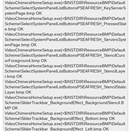
VideoChimeraHomeSetup.exe|>$INSTDIR\ResourceBMP\Default
Scheme\SelectSystemPanelListButtonsPSEAFRESH_KeyServerS
ystemPage.bmp OK
VideoChimeraHomeSetup.exe|>$INSTDIR\ResourceBMP\Default
Scheme\SelectSystemPanelListButtonsPSEAFRESH_PressedStat
e.bmp OK
VideoChimeraHomeSetup.exe|>$INSTDIR\ResourceBMP\Default
Scheme\SelectSystemPanelListButtonsPSEAFRESH_ServersSyst
emPage.bmp OK
VideoChimeraHomeSetup.exe|>$INSTDIR\ResourceBMP\Default
Scheme\SelectSystemPanelListButtonsPSEAFRESH_StencilCurs
orForeground.bmp OK
VideoChimeraHomeSetup.exe|>$INSTDIR\ResourceBMP\Default
Scheme\SelectSystemPanelListButtonsPSEAFRESH_StencilLaye
r.bmp OK
VideoChimeraHomeSetup.exe|>$INSTDIR\ResourceBMP\Default
Scheme\SelectSystemPanelListButtonsPSEAFRESH_StencilStatic
Layer.bmp OK
VideoChimeraHomeSetup.exe|>$INSTDIR\ResourceBMP\Default
Scheme\SliderTrackbar_BackgroundEffect_BackgroundStencil.B
MP OK
VideoChimeraHomeSetup.exe|>$INSTDIR\ResourceBMP\Default
Scheme\SliderTrackbar_BackgroundEffect_Bottom.bmp OK
VideoChimeraHomeSetup.exe|>$INSTDIR\ResourceBMP\Default
Scheme\SliderTrackbar_BackgroundEffect_Left.bmp OK