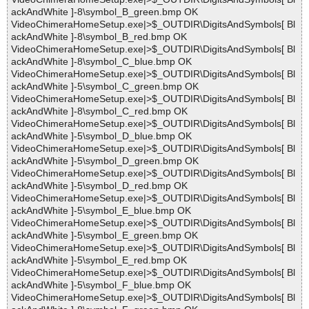
ackAndWhite ]-8\symbol_B_green.bmp OK
VideoChimeraHomeSetup.exe|>$_OUTDIR\DigitsAndSymbols[ Bl
ackAndWhite ]-8\symbol_B_red.bmp OK
VideoChimeraHomeSetup.exe|>$_OUTDIR\DigitsAndSymbols[ Bl
ackAndWhite ]-8\symbol_C_blue.bmp OK
VideoChimeraHomeSetup.exe|>$_OUTDIR\DigitsAndSymbols[ Bl
ackAndWhite ]-5\symbol_C_green.bmp OK
VideoChimeraHomeSetup.exe|>$_OUTDIR\DigitsAndSymbols[ Bl
ackAndWhite ]-8\symbol_C_red.bmp OK
VideoChimeraHomeSetup.exe|>$_OUTDIR\DigitsAndSymbols[ Bl
ackAndWhite ]-5\symbol_D_blue.bmp OK
VideoChimeraHomeSetup.exe|>$_OUTDIR\DigitsAndSymbols[ Bl
ackAndWhite ]-5\symbol_D_green.bmp OK
VideoChimeraHomeSetup.exe|>$_OUTDIR\DigitsAndSymbols[ Bl
ackAndWhite ]-5\symbol_D_red.bmp OK
VideoChimeraHomeSetup.exe|>$_OUTDIR\DigitsAndSymbols[ Bl
ackAndWhite ]-5\symbol_E_blue.bmp OK
VideoChimeraHomeSetup.exe|>$_OUTDIR\DigitsAndSymbols[ Bl
ackAndWhite ]-5\symbol_E_green.bmp OK
VideoChimeraHomeSetup.exe|>$_OUTDIR\DigitsAndSymbols[ Bl
ackAndWhite ]-5\symbol_E_red.bmp OK
VideoChimeraHomeSetup.exe|>$_OUTDIR\DigitsAndSymbols[ Bl
ackAndWhite ]-5\symbol_F_blue.bmp OK
VideoChimeraHomeSetup.exe|>$_OUTDIR\DigitsAndSymbols[ Bl