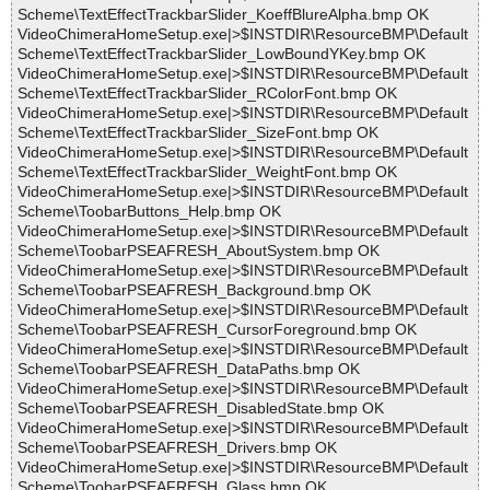
Scheme\TextEffectTrackbarSlider_KoeffBlureAlpha.bmp OK
VideoChimeraHomeSetup.exe|>$INSTDIR\ResourceBMP\Default
Scheme\TextEffectTrackbarSlider_LowBoundYKey.bmp OK
VideoChimeraHomeSetup.exe|>$INSTDIR\ResourceBMP\Default
Scheme\TextEffectTrackbarSlider_RColorFont.bmp OK
VideoChimeraHomeSetup.exe|>$INSTDIR\ResourceBMP\Default
Scheme\TextEffectTrackbarSlider_SizeFont.bmp OK
VideoChimeraHomeSetup.exe|>$INSTDIR\ResourceBMP\Default
Scheme\TextEffectTrackbarSlider_WeightFont.bmp OK
VideoChimeraHomeSetup.exe|>$INSTDIR\ResourceBMP\Default
Scheme\ToobarButtons_Help.bmp OK
VideoChimeraHomeSetup.exe|>$INSTDIR\ResourceBMP\Default
Scheme\ToobarPSEAFRESH_AboutSystem.bmp OK
VideoChimeraHomeSetup.exe|>$INSTDIR\ResourceBMP\Default
Scheme\ToobarPSEAFRESH_Background.bmp OK
VideoChimeraHomeSetup.exe|>$INSTDIR\ResourceBMP\Default
Scheme\ToobarPSEAFRESH_CursorForeground.bmp OK
VideoChimeraHomeSetup.exe|>$INSTDIR\ResourceBMP\Default
Scheme\ToobarPSEAFRESH_DataPaths.bmp OK
VideoChimeraHomeSetup.exe|>$INSTDIR\ResourceBMP\Default
Scheme\ToobarPSEAFRESH_DisabledState.bmp OK
VideoChimeraHomeSetup.exe|>$INSTDIR\ResourceBMP\Default
Scheme\ToobarPSEAFRESH_Drivers.bmp OK
VideoChimeraHomeSetup.exe|>$INSTDIR\ResourceBMP\Default
Scheme\ToobarPSEAFRESH_Glass.bmp OK