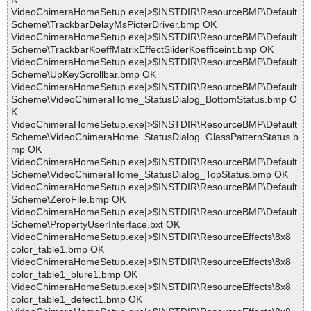
VideoChimeraHomeSetup.exe|>$INSTDIR\ResourceBMP\Default
Scheme\TrackbarDelayMsPicterDriver.bmp OK
VideoChimeraHomeSetup.exe|>$INSTDIR\ResourceBMP\Default
Scheme\TrackbarKoeffMatrixEffectSliderKoefficeint.bmp OK
VideoChimeraHomeSetup.exe|>$INSTDIR\ResourceBMP\Default
Scheme\UpKeyScrollbar.bmp OK
VideoChimeraHomeSetup.exe|>$INSTDIR\ResourceBMP\Default
Scheme\VideoChimeraHome_StatusDialog_BottomStatus.bmp O
K
VideoChimeraHomeSetup.exe|>$INSTDIR\ResourceBMP\Default
Scheme\VideoChimeraHome_StatusDialog_GlassPatternStatus.b
mp OK
VideoChimeraHomeSetup.exe|>$INSTDIR\ResourceBMP\Default
Scheme\VideoChimeraHome_StatusDialog_TopStatus.bmp OK
VideoChimeraHomeSetup.exe|>$INSTDIR\ResourceBMP\Default
Scheme\ZeroFile.bmp OK
VideoChimeraHomeSetup.exe|>$INSTDIR\ResourceBMP\Default
Scheme\PropertyUserInterface.bxt OK
VideoChimeraHomeSetup.exe|>$INSTDIR\ResourceEffects\8x8_
color_table1.bmp OK
VideoChimeraHomeSetup.exe|>$INSTDIR\ResourceEffects\8x8_
color_table1_blure1.bmp OK
VideoChimeraHomeSetup.exe|>$INSTDIR\ResourceEffects\8x8_
color_table1_defect1.bmp OK