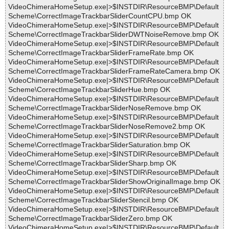
VideoChimeraHomeSetup.exe|>$INSTDIR\ResourceBMP\Default
Scheme\CorrectImageTrackbarSliderCountCPU.bmp OK
VideoChimeraHomeSetup.exe|>$INSTDIR\ResourceBMP\Default
Scheme\CorrectImageTrackbarSliderDWTNoiseRemove.bmp OK
VideoChimeraHomeSetup.exe|>$INSTDIR\ResourceBMP\Default
Scheme\CorrectImageTrackbarSliderFrameRate.bmp OK
VideoChimeraHomeSetup.exe|>$INSTDIR\ResourceBMP\Default
Scheme\CorrectImageTrackbarSliderFrameRateCamera.bmp OK
VideoChimeraHomeSetup.exe|>$INSTDIR\ResourceBMP\Default
Scheme\CorrectImageTrackbarSliderHue.bmp OK
VideoChimeraHomeSetup.exe|>$INSTDIR\ResourceBMP\Default
Scheme\CorrectImageTrackbarSliderNoseRemove.bmp OK
VideoChimeraHomeSetup.exe|>$INSTDIR\ResourceBMP\Default
Scheme\CorrectImageTrackbarSliderNoseRemove2.bmp OK
VideoChimeraHomeSetup.exe|>$INSTDIR\ResourceBMP\Default
Scheme\CorrectImageTrackbarSliderSaturation.bmp OK
VideoChimeraHomeSetup.exe|>$INSTDIR\ResourceBMP\Default
Scheme\CorrectImageTrackbarSliderSharp.bmp OK
VideoChimeraHomeSetup.exe|>$INSTDIR\ResourceBMP\Default
Scheme\CorrectImageTrackbarSliderShowOriginalImage.bmp OK
VideoChimeraHomeSetup.exe|>$INSTDIR\ResourceBMP\Default
Scheme\CorrectImageTrackbarSliderStencil.bmp OK
VideoChimeraHomeSetup.exe|>$INSTDIR\ResourceBMP\Default
Scheme\CorrectImageTrackbarSliderZero.bmp OK
VideoChimeraHomeSetup.exe|>$INSTDIR\ResourceBMP\Default