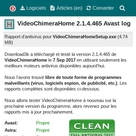
Logiciels
Articles (en)
Converter
VideoChimeraHome
2.1.4.465
Avast log
Rapport d'antivirus pour
VideoChimeraHomeSetup.exe
(
4.74
MB)
Download3k a téléchargé et testé la version 2.1.4.465 de
VideoChimeraHome
le
7 Sep 2017
en utilisant seulement les
meilleurs moteurs antivirus disponibles aujourd'hui.
Nous l'avons trouvé
libre de toute forme de programmes
malveillants (virus, logiciels espion, de publicité, etc.)
. Les
rapports complètes sont disponibles ci-dessous.
Nous allons tester VideoChimeraHome à nouveau sur la
prochaine version du programme, alors revenez pour les
rapports mis à jour prochainement.
Avast:
Propre
Avira:
Propre