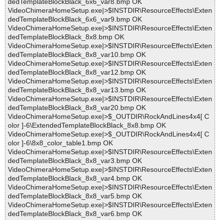
dedTemplateBlockBlack_6x6_var8.bmp OK
VideoChimeraHomeSetup.exe|>$INSTDIR\ResourceEffects\Exten
dedTemplateBlockBlack_6x6_var9.bmp OK
VideoChimeraHomeSetup.exe|>$INSTDIR\ResourceEffects\Exten
dedTemplateBlockBlack_8x8.bmp OK
VideoChimeraHomeSetup.exe|>$INSTDIR\ResourceEffects\Exten
dedTemplateBlockBlack_8x8_var10.bmp OK
VideoChimeraHomeSetup.exe|>$INSTDIR\ResourceEffects\Exten
dedTemplateBlockBlack_8x8_var12.bmp OK
VideoChimeraHomeSetup.exe|>$INSTDIR\ResourceEffects\Exten
dedTemplateBlockBlack_8x8_var13.bmp OK
VideoChimeraHomeSetup.exe|>$INSTDIR\ResourceEffects\Exten
dedTemplateBlockBlack_8x8_var20.bmp OK
VideoChimeraHomeSetup.exe|>$_OUTDIR\RockAndLines4x4[ C
olor ]-6\ExtendedTemplateBlockBlack_8x8.bmp OK
VideoChimeraHomeSetup.exe|>$_OUTDIR\RockAndLines4x4[ C
olor ]-6\8x8_color_table1.bmp OK
VideoChimeraHomeSetup.exe|>$INSTDIR\ResourceEffects\Exten
dedTemplateBlockBlack_8x8_var3.bmp OK
VideoChimeraHomeSetup.exe|>$INSTDIR\ResourceEffects\Exten
dedTemplateBlockBlack_8x8_var4.bmp OK
VideoChimeraHomeSetup.exe|>$INSTDIR\ResourceEffects\Exten
dedTemplateBlockBlack_8x8_var5.bmp OK
VideoChimeraHomeSetup.exe|>$INSTDIR\ResourceEffects\Exten
dedTemplateBlockBlack_8x8_var6.bmp OK