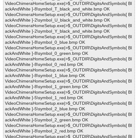
VideoChimeraHomeSetup.exe|>$_OUTDIR\DigitsAndSymbols[ Bl
ackAndWhite ]-8\symbol_T_black_and_white.bmp OK
VideoChimeraHomeSetup.exe|>$_OUTDIR\DigitsAndSymbols[ Bl
ackAndWhite ]-2\symbol_U_black_and_white.bmp OK
VideoChimeraHomeSetup.exe|>$_OUTDIR\DigitsAndSymbols[ Bl
ackAndWhite ]-2\symbol_Y_black_and_white.bmp OK
VideoChimeraHomeSetup.exe|>$_OUTDIR\DigitsAndSymbols[ Bl
ackAndWhite ]-8\symbol_0_blue.bmp OK
VideoChimeraHomeSetup.exe|>$_OUTDIR\DigitsAndSymbols[ Bl
ackAndWhite ]-8\symbol_0_green.bmp OK
VideoChimeraHomeSetup.exe|>$_OUTDIR\DigitsAndSymbols[ Bl
ackAndWhite ]-8\symbol_0_red.bmp OK
VideoChimeraHomeSetup.exe|>$_OUTDIR\DigitsAndSymbols[ Bl
ackAndWhite ]-8\symbol_1_blue.bmp OK
VideoChimeraHomeSetup.exe|>$_OUTDIR\DigitsAndSymbols[ Bl
ackAndWhite ]-8\symbol_1_green.bmp OK
VideoChimeraHomeSetup.exe|>$_OUTDIR\DigitsAndSymbols[ Bl
ackAndWhite ]-5\symbol_1_red.bmp OK
VideoChimeraHomeSetup.exe|>$_OUTDIR\DigitsAndSymbols[ Bl
ackAndWhite ]-5\symbol_2_blue.bmp OK
VideoChimeraHomeSetup.exe|>$_OUTDIR\DigitsAndSymbols[ Bl
ackAndWhite ]-5\symbol_2_green.bmp OK
VideoChimeraHomeSetup.exe|>$_OUTDIR\DigitsAndSymbols[ Bl
ackAndWhite ]-8\symbol_2_red.bmp OK
VideoChimeraHomeSetup.exe|>$_OUTDIR\DigitsAndSymbols[ Bl