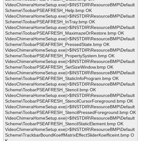
VideoChimeraHomeSetup.exe|>$INSTDIR\ResourceBMP\Default
Scheme\ToobarPSEAFRESH_Help.bmp OK
VideoChimeraHomeSetup.exe|>$INSTDIR\ResourceBMP\Default
Scheme\ToobarPSEAFRESH_InTray.bmp OK
VideoChimeraHomeSetup.exe|>$INSTDIR\ResourceBMP\Default
Scheme\ToobarPSEAFRESH_MaximazeOrRestore.bmp OK
VideoChimeraHomeSetup.exe|>$INSTDIR\ResourceBMP\Default
Scheme\ToobarPSEAFRESH_PressedState.bmp OK
VideoChimeraHomeSetup.exe|>$INSTDIR\ResourceBMP\Default
Scheme\ToobarPSEAFRESH_PropertySystem.bmp OK
VideoChimeraHomeSetup.exe|>$INSTDIR\ResourceBMP\Default
Scheme\ToobarPSEAFRESH_SetSizeWindow.bmp OK
VideoChimeraHomeSetup.exe|>$INSTDIR\ResourceBMP\Default
Scheme\ToobarPSEAFRESH_StaticInfoProgram.bmp OK
VideoChimeraHomeSetup.exe|>$INSTDIR\ResourceBMP\Default
Scheme\ToobarPSEAFRESH_Stencil.bmp OK
VideoChimeraHomeSetup.exe|>$INSTDIR\ResourceBMP\Default
Scheme\ToobarPSEAFRESH_StencilCursorForeground.bmp OK
VideoChimeraHomeSetup.exe|>$INSTDIR\ResourceBMP\Default
Scheme\ToobarPSEAFRESH_StencilPressedForeground.bmp OK
VideoChimeraHomeSetup.exe|>$INSTDIR\ResourceBMP\Default
Scheme\ToobarPSEAFRESH_StencilStaticElement.bmp OK
VideoChimeraHomeSetup.exe|>$INSTDIR\ResourceBMP\Default
Scheme\TrackbarBoundKoeffMatrixEffectSliderKoefficeint.bmp O
K