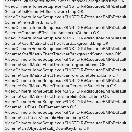
Scheme\ExtPropertyEffects_StencilPressedForeground.bmp OK
VideoChimeraHomeSetup.exe|>$INSTDIR\ResourceBMP\Default
Scheme\ExtPropertyEffects_Zero.bmp OK
VideoChimeraHomeSetup.exe|>$INSTDIR\ResourceBMP\Default
Scheme\FakedFile.bmp OK
VideoChimeraHomeSetup.exe|>$INSTDIR\ResourceBMP\Default
Scheme\GraduentEffectList_AnimationOff.bmp OK
VideoChimeraHomeSetup.exe|>$INSTDIR\ResourceBMP\Default
Scheme\KoeffMatrixEffectTrackbarBackground.bmp OK
VideoChimeraHomeSetup.exe|>$INSTDIR\ResourceBMP\Default
Scheme\KoeffMatrixEffectTrackbarBackgroundStencil.bmp OK
VideoChimeraHomeSetup.exe|>$INSTDIR\ResourceBMP\Default
Scheme\KoeffMatrixEffectTrackbarForground.bmp OK
VideoChimeraHomeSetup.exe|>$INSTDIR\ResourceBMP\Default
Scheme\KoeffMatrixEffectTrackbarForgroundStencil.bmp OK
VideoChimeraHomeSetup.exe|>$INSTDIR\ResourceBMP\Default
Scheme\KoeffMatrixEffectTrackbarGenerateStencil.bmp OK
VideoChimeraHomeSetup.exe|>$INSTDIR\ResourceBMP\Default
Scheme\KoeffMatrixEffectTrackbarSliderStencil.bmp OK
VideoChimeraHomeSetup.exe|>$INSTDIR\ResourceBMP\Default
Scheme\ListFiles_DirElement.bmp OK
VideoChimeraHomeSetup.exe|>$INSTDIR\ResourceBMP\Default
Scheme\ListFiles_VideoFileElement.bmp OK
VideoChimeraHomeSetup.exe|>$INSTDIR\ResourceBMP\Default
Scheme\ListObjectDefault_DownKey.bmp OK