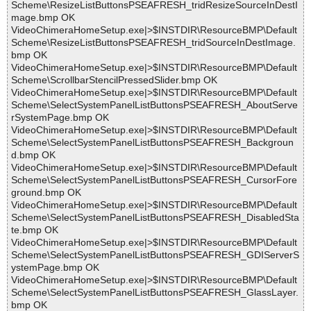
Scheme\ResizeListButtonsPSEAFRESH_tridResizeSourceInDestI
mage.bmp OK
VideoChimeraHomeSetup.exe|>$INSTDIR\ResourceBMP\Default
Scheme\ResizeListButtonsPSEAFRESH_tridSourceInDestImage.
bmp OK
VideoChimeraHomeSetup.exe|>$INSTDIR\ResourceBMP\Default
Scheme\ScrollbarStencilPressedSlider.bmp OK
VideoChimeraHomeSetup.exe|>$INSTDIR\ResourceBMP\Default
Scheme\SelectSystemPanelListButtonsPSEAFRESH_AboutServe
rSystemPage.bmp OK
VideoChimeraHomeSetup.exe|>$INSTDIR\ResourceBMP\Default
Scheme\SelectSystemPanelListButtonsPSEAFRESH_Backgroun
d.bmp OK
VideoChimeraHomeSetup.exe|>$INSTDIR\ResourceBMP\Default
Scheme\SelectSystemPanelListButtonsPSEAFRESH_CursorFore
ground.bmp OK
VideoChimeraHomeSetup.exe|>$INSTDIR\ResourceBMP\Default
Scheme\SelectSystemPanelListButtonsPSEAFRESH_DisabledSta
te.bmp OK
VideoChimeraHomeSetup.exe|>$INSTDIR\ResourceBMP\Default
Scheme\SelectSystemPanelListButtonsPSEAFRESH_GDIServerS
ystemPage.bmp OK
VideoChimeraHomeSetup.exe|>$INSTDIR\ResourceBMP\Default
Scheme\SelectSystemPanelListButtonsPSEAFRESH_GlassLayer.
bmp OK