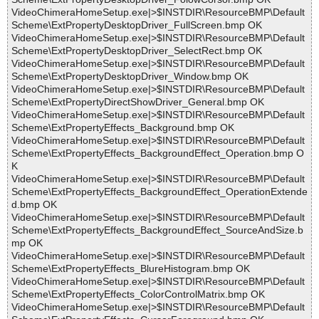
VideoChimeraHomeSetup.exe|>$INSTDIR\ResourceBMP\Default
Scheme\ExtPropertyDesktopDriver_FullScreen.bmp OK
VideoChimeraHomeSetup.exe|>$INSTDIR\ResourceBMP\Default
Scheme\ExtPropertyDesktopDriver_SelectRect.bmp OK
VideoChimeraHomeSetup.exe|>$INSTDIR\ResourceBMP\Default
Scheme\ExtPropertyDesktopDriver_Window.bmp OK
VideoChimeraHomeSetup.exe|>$INSTDIR\ResourceBMP\Default
Scheme\ExtPropertyDirectShowDriver_General.bmp OK
VideoChimeraHomeSetup.exe|>$INSTDIR\ResourceBMP\Default
Scheme\ExtPropertyEffects_Background.bmp OK
VideoChimeraHomeSetup.exe|>$INSTDIR\ResourceBMP\Default
Scheme\ExtPropertyEffects_BackgroundEffect_Operation.bmp O
K
VideoChimeraHomeSetup.exe|>$INSTDIR\ResourceBMP\Default
Scheme\ExtPropertyEffects_BackgroundEffect_OperationExtende
d.bmp OK
VideoChimeraHomeSetup.exe|>$INSTDIR\ResourceBMP\Default
Scheme\ExtPropertyEffects_BackgroundEffect_SourceAndSize.b
mp OK
VideoChimeraHomeSetup.exe|>$INSTDIR\ResourceBMP\Default
Scheme\ExtPropertyEffects_BlureHistogram.bmp OK
VideoChimeraHomeSetup.exe|>$INSTDIR\ResourceBMP\Default
Scheme\ExtPropertyEffects_ColorControlMatrix.bmp OK
VideoChimeraHomeSetup.exe|>$INSTDIR\ResourceBMP\Default