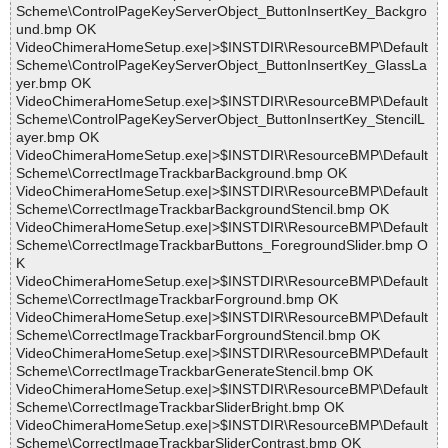
Scheme\ControlPageKeyServerObject_ButtonInsertKey_Backgro
und.bmp OK
VideoChimeraHomeSetup.exe|>$INSTDIR\ResourceBMP\Default
Scheme\ControlPageKeyServerObject_ButtonInsertKey_GlassLa
yer.bmp OK
VideoChimeraHomeSetup.exe|>$INSTDIR\ResourceBMP\Default
Scheme\ControlPageKeyServerObject_ButtonInsertKey_StencilL
ayer.bmp OK
VideoChimeraHomeSetup.exe|>$INSTDIR\ResourceBMP\Default
Scheme\CorrectImageTrackbarBackground.bmp OK
VideoChimeraHomeSetup.exe|>$INSTDIR\ResourceBMP\Default
Scheme\CorrectImageTrackbarBackgroundStencil.bmp OK
VideoChimeraHomeSetup.exe|>$INSTDIR\ResourceBMP\Default
Scheme\CorrectImageTrackbarButtons_ForegroundSlider.bmp O
K
VideoChimeraHomeSetup.exe|>$INSTDIR\ResourceBMP\Default
Scheme\CorrectImageTrackbarForground.bmp OK
VideoChimeraHomeSetup.exe|>$INSTDIR\ResourceBMP\Default
Scheme\CorrectImageTrackbarForgroundStencil.bmp OK
VideoChimeraHomeSetup.exe|>$INSTDIR\ResourceBMP\Default
Scheme\CorrectImageTrackbarGenerateStencil.bmp OK
VideoChimeraHomeSetup.exe|>$INSTDIR\ResourceBMP\Default
Scheme\CorrectImageTrackbarSliderBright.bmp OK
VideoChimeraHomeSetup.exe|>$INSTDIR\ResourceBMP\Default
Scheme\CorrectImageTrackbarSliderContrast.bmp OK