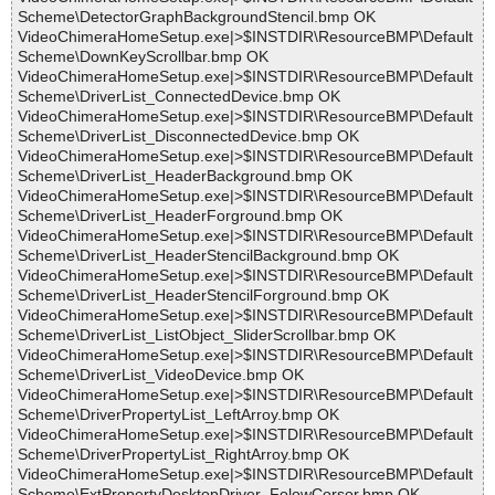
Scheme\DetectorGraphBackgroundStencil.bmp OK
VideoChimeraHomeSetup.exe|>$INSTDIR\ResourceBMP\Default
Scheme\DownKeyScrollbar.bmp OK
VideoChimeraHomeSetup.exe|>$INSTDIR\ResourceBMP\Default
Scheme\DriverList_ConnectedDevice.bmp OK
VideoChimeraHomeSetup.exe|>$INSTDIR\ResourceBMP\Default
Scheme\DriverList_DisconnectedDevice.bmp OK
VideoChimeraHomeSetup.exe|>$INSTDIR\ResourceBMP\Default
Scheme\DriverList_HeaderBackground.bmp OK
VideoChimeraHomeSetup.exe|>$INSTDIR\ResourceBMP\Default
Scheme\DriverList_HeaderForground.bmp OK
VideoChimeraHomeSetup.exe|>$INSTDIR\ResourceBMP\Default
Scheme\DriverList_HeaderStencilBackground.bmp OK
VideoChimeraHomeSetup.exe|>$INSTDIR\ResourceBMP\Default
Scheme\DriverList_HeaderStencilForground.bmp OK
VideoChimeraHomeSetup.exe|>$INSTDIR\ResourceBMP\Default
Scheme\DriverList_ListObject_SliderScrollbar.bmp OK
VideoChimeraHomeSetup.exe|>$INSTDIR\ResourceBMP\Default
Scheme\DriverList_VideoDevice.bmp OK
VideoChimeraHomeSetup.exe|>$INSTDIR\ResourceBMP\Default
Scheme\DriverPropertyList_LeftArroy.bmp OK
VideoChimeraHomeSetup.exe|>$INSTDIR\ResourceBMP\Default
Scheme\DriverPropertyList_RightArroy.bmp OK
VideoChimeraHomeSetup.exe|>$INSTDIR\ResourceBMP\Default
Scheme\ExtPropertyDesktopDriver_FolowCorsor.bmp OK