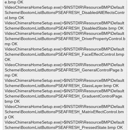
e.bmp OK
VideoChimeraHomeSetup.exe|>$INSTDIR\ResourceBMP\Default
Scheme\BootomListButtonsPSEAFRESH_DisabledAllEffectsContr
ol.bmp OK
VideoChimeraHomeSetup.exe|>$INSTDIR\ResourceBMP\Default
Scheme\BootomListButtonsPSEAFRESH_DisabledState.bmp OK
VideoChimeraHomeSetup.exe|>$INSTDIR\ResourceBMP\Default
Scheme\BootomListButtonsPSEAFRESH_DriverPropertyControl.b
mp OK
VideoChimeraHomeSetup.exe|>$INSTDIR\ResourceBMP\Default
Scheme\BootomListButtonsPSEAFRESH_FaceEffectControl.bmp
OK
VideoChimeraHomeSetup.exe|>$INSTDIR\ResourceBMP\Default
Scheme\BootomListButtonsPSEAFRESH_GeneralControlPage.b
mp OK
VideoChimeraHomeSetup.exe|>$INSTDIR\ResourceBMP\Default
Scheme\BootomListButtonsPSEAFRESH_GlassLayer.bmp OK
VideoChimeraHomeSetup.exe|>$INSTDIR\ResourceBMP\Default
Scheme\BootomListButtonsPSEAFRESH_GraduentControlPage.
bmp OK
VideoChimeraHomeSetup.exe|>$INSTDIR\ResourceBMP\Default
Scheme\BootomListButtonsPSEAFRESH_MatrixEffectControl.bm
p OK
VideoChimeraHomeSetup.exe|>$INSTDIR\ResourceBMP\Default
Scheme\BootomListButtonsPSEAFRESH_PressedState.bmp OK