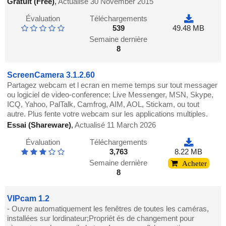
Gratuit (Free)
,
Actualisé 30 November 2015
Évaluation
Téléchargements
539
49.48 MB
Semaine dernière
8
ScreenCamera 3.1.2.60
Partagez webcam et l ecran en meme temps sur tout messager
ou logiciel de video-conference: Live Messenger, MSN, Skype,
ICQ, Yahoo, PalTalk, Camfrog, AIM, AOL, Stickam, ou tout
autre. Plus fente votre webcam sur les applications multiples.
Essai (Shareware)
,
Actualisé 11 March 2026
Évaluation
Téléchargements
3,763
8.22 MB
Semaine dernière
Acheter
8
VIPcam 1.2
- Ouvre automatiquement les fenêtres de toutes les caméras,
installées sur lordinateur;Propriét és de changement pour