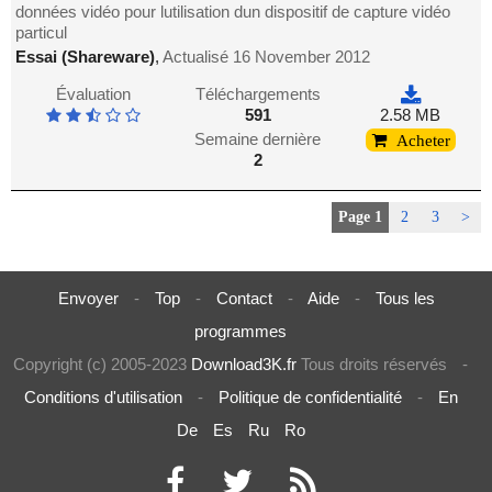
données vidéo pour lutilisation dun dispositif de capture vidéo
particul
Essai (Shareware)
,
Actualisé 16 November 2012
Évaluation
Téléchargements
591
2.58 MB
Semaine dernière
Acheter
2
Page 1
2
3
>
Envoyer
-
Top
-
Contact
-
Aide
-
Tous les
programmes
Copyright (c) 2005-2023
Download3K.fr
Tous droits réservés
-
Conditions d'utilisation
-
Politique de confidentialité
-
En
De
Es
Ru
Ro