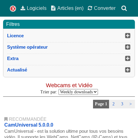
Logiciels
Articles (en)
Converter
Filtres
Licence
Système opérateur
Extra
Actualisé
Webcams et Vidéo
Trier par:
Page 1
2
3
>
RECOMMANDÉE
CamUniversal 5.0.0.0
CamUniversal - est la solution ultime pour tous vos besoins
vidéo. Il supporte les WebCams, NetCams (IP-Cams) et tous