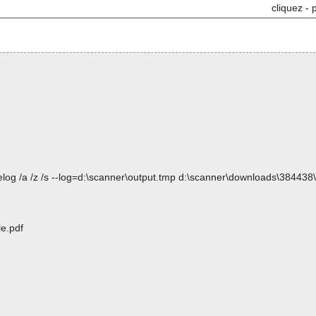
cliquez - 
selog /a /z /s --log=d:\scanner\output.tmp d:\scanner\downloads\38
e.pdf