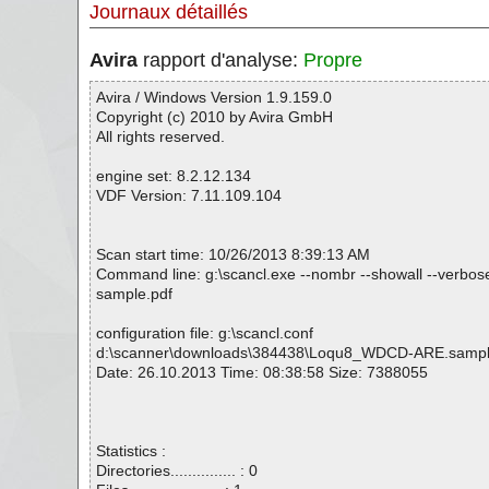
Journaux détaillés
Avira
rapport d'analyse:
Propre
Avira / Windows Version 1.9.159.0
Copyright (c) 2010 by Avira GmbH
All rights reserved.
engine set: 8.2.12.134
VDF Version: 7.11.109.104
Scan start time: 10/26/2013 8:39:13 AM
Command line: g:\scancl.exe --nombr --showall --verbo
sample.pdf
configuration file: g:\scancl.conf
d:\scanner\downloads\384438\Loqu8_WDCD-ARE.sampl
Date: 26.10.2013 Time: 08:38:58 Size: 7388055
Statistics :
Directories............... : 0