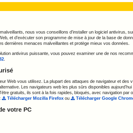
lveillants, nous vous conseillons d’installer un logiciel antivirus, s
Web, et d’exécuter son programme de mise à jour de la base de don
our des dernières menaces malveillantes et protège mieux vos données.
 solution antivirus puissante, vous pouvez examiner une de nos reco
32
.
urisé
eur Web vous utilisez. La plupart des attaques de navigateur et des vi
lternative. Les navigateurs web les plus sûrs disponibles aujourd'hui
d'être gratuits, ils sont à la fois rapides, bloqués, avec navigation par
:
Télécharger Mozilla Firefox
ou
Télécharger Google Chrom
 de votre PC