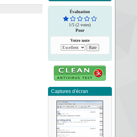
Évaluation
1
/
5
(2 votes)
Poor
Votre note
Captures d'écran