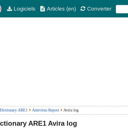
Logiciels
Articles (en)
Converter
 Dictionary ARE1
Antivirus Report
Avira log
ctionary
ARE1
Avira log