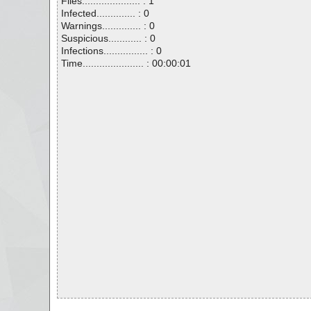
Files..................... : 1
Infected.............. : 0
Warnings.............. : 0
Suspicious............ : 0
Infections................ : 0
Time...................... : 00:00:01