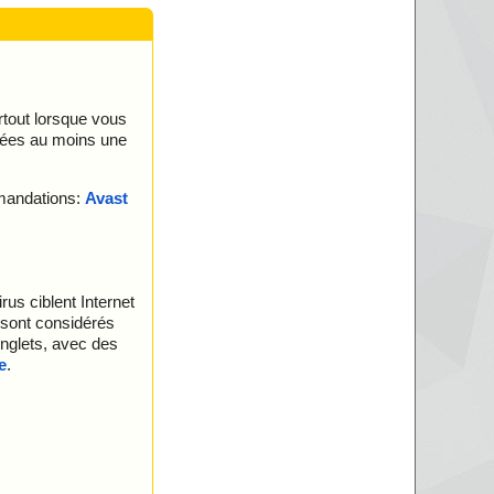
urtout lorsque vous
nées au moins une
mmandations:
Avast
rus ciblent Internet
 sont considérés
 onglets, avec des
e
.