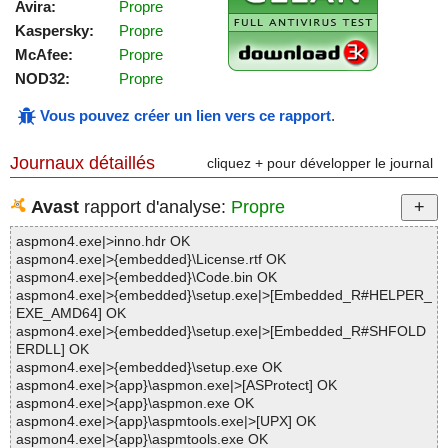
Avira:
Propre
Kaspersky:
Propre
McAfee:
Propre
NOD32:
Propre
Vous pouvez créer un lien vers ce rapport
.
Journaux détaillés
cliquez + pour développer le journal
Avast
rapport d'analyse:
Propre
aspmon4.exe|>inno.hdr OK
aspmon4.exe|>{embedded}\License.rtf OK
aspmon4.exe|>{embedded}\Code.bin OK
aspmon4.exe|>{embedded}\setup.exe|>[Embedded_R#HELPER_
EXE_AMD64] OK
aspmon4.exe|>{embedded}\setup.exe|>[Embedded_R#SHFOLD
ERDLL] OK
aspmon4.exe|>{embedded}\setup.exe OK
aspmon4.exe|>{app}\aspmon.exe|>[ASProtect] OK
aspmon4.exe|>{app}\aspmon.exe OK
aspmon4.exe|>{app}\aspmtools.exe|>[UPX] OK
aspmon4.exe|>{app}\aspmtools.exe OK