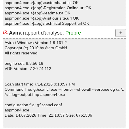
aspmon4.exe|>{app}\custombaud.txt OK
aspmon4.exe|>{app}\Registration Online.url OK
aspmon4.exe|>{app}\readme.txt OK
aspmon4.exe|>{app}\Visit our site.url OK
aspmon4.exe|>{app}\Technical Support.url OK
aspmon4.exe|>{app}\Mail.url OK
Avira
rapport d'analyse:
Propre
aspmon4.exe|>{app}\file_id.diz OK
aspmon4.exe|>{app}\aspmon.chm|>#IDXHDR OK
Avira / Windows Version 1.9.161.2
aspmon4.exe|>{app}\aspmon.chm|>#IVB OK
Copyright (c) 2010 by Avira GmbH
aspmon4.exe|>{app}\aspmon.chm|>#STRINGS OK
All rights reserved.
aspmon4.exe|>{app}\aspmon.chm|>#SYSTEM OK
aspmon4.exe|>{app}\aspmon.chm|>#TOPICS OK
engine set: 8.3.56.16
aspmon4.exe|>{app}\aspmon.chm|>#URLSTR OK
VDF Version: 7.20.74.112
aspmon4.exe|>{app}\aspmon.chm|>#URLTBL OK
aspmon4.exe|>{app}\aspmon.chm|>#WINDOWS OK
aspmon4.exe|>{app}\aspmon.chm|>$FIftiMain OK
Scan start time: 7/14/2026 9:18:57 PM
aspmon4.exe|>{app}\aspmon.chm|>$OBJINST OK
Command line: g:\scancl.exe --nombr --showall --verboselog /a /z
aspmon4.exe|>{app}\aspmon.chm|>$WWAssociativeLinks\BTree
/s --log=output.tmp aspmon4.exe
OK
aspmon4.exe|>{app}\aspmon.chm|>$WWAssociativeLinks\Data O
configuration file: g:\scancl.conf
K
aspmon4.exe
aspmon4.exe|>{app}\aspmon.chm|>$WWAssociativeLinks\Map O
Date: 14.07.2026 Time: 21:18:37 Size: 6761536
K
aspmon4.exe|>{app}\aspmon.chm|>$WWAssociativeLinks\Proper
ty OK