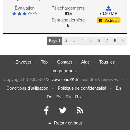
Évaluation
Téléchargements
815
70.20 MB
Semaine dernière
Acheter
5
Page 1
2
3
4
5
6
7
8
>
Envoyer
-
Top
-
Contact
-
Aide
-
Tous les
programmes
Copyright (c) 2005-2023
Download3K.fr
Tous droits réservés
-
Conditions d'utilisation
-
Politique de confidentialité
-
En
De
Es
Ru
Ro
Retour en haut