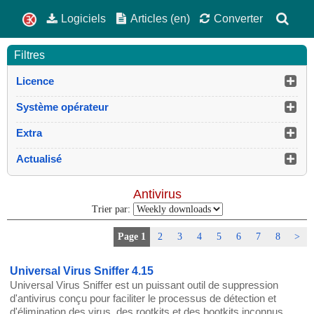
Logiciels
Articles (en)
Converter
Filtres
Licence
Système opérateur
Extra
Actualisé
Antivirus
Trier par:
Page 1
2
3
4
5
6
7
8
>
Universal Virus Sniffer 4.15
Universal Virus Sniffer est un puissant outil de suppression
d'antivirus conçu pour faciliter le processus de détection et
d'élimination des virus, des rootkits et des bootkits inconnus.